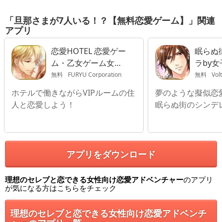
「旦那さまが7人いる！？【無料恋愛ゲーム】」関連
アプリ
恋愛HOTEL 恋愛ゲー
眠らぬ
ム・乙女ゲーム女性
ラby
向け
無料
FURYU Corporation
無料
Vol
ホテルで働きながらVIPルームの住
夢のような擬似恋
人と恋愛しよう！
眠らぬ街のシンデ
アプリをダウンロード
理想のセレブと恋できる女性向け恋愛アドベンチャー
のアプリ
が気になる方はこちらをチェック
理想のセレブと恋できる女性向け恋愛アドベンチ