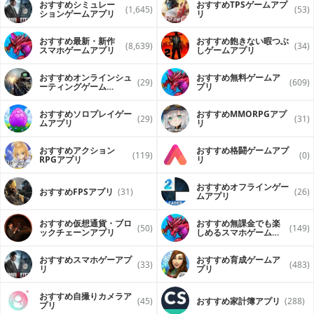
おすすめシミュレー
おすすめTPSゲームアプ
(1,645)
(53)
ションゲームアプリ
リ
おすすめ最新・新作
おすすめ飽きない暇つぶ
(8,639)
(34)
スマホゲームアプリ
しゲームアプリ
おすすめオンラインシュ
おすすめ無料ゲームア
(29)
(609)
ーティングゲーム
プリ
（FPS・TPS）アプリ
おすすめソロプレイゲー
おすすめ MMORPGアプ
(29)
(31)
ムアプリ
リ
おすすめアクション
おすすめ格闘ゲームアプ
(119)
(0)
RPGアプリ
リ
おすすめオフラインゲー
おすすめFPSアプリ
(31)
(26)
ムアプリ
おすすめ仮想通貨・ブロ
おすすめ無課金でも楽
(50)
(149)
ックチェーンアプリ
しめるスマホゲームア
プリ
おすすめスマホゲーアプ
おすすめ育成ゲームア
(33)
(483)
リ
プリ
おすすめ自撮りカメラア
(45)
おすすめ家計簿アプリ
(288)
プリ