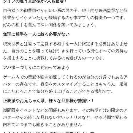
タイプの違う旦那様が7人も登場！
自信満々の御曹司やかわいい系の男の子、紳士的な映画監督など個
性豊かなイケメンたちが登場するのが本アプリの特徴の一つです。
好みの相手を選んで深い関係を築いてみましょう。
無理に相手を一人に絞る必要がない
現実世界とは違って恋愛する相手を一人に限定する必要はありませ
ん。自分のことを狙って駆け引きを行っている男性すべての気持ち
を捕まえることに挑戦してみるのも遊び方の一つです。
アバターづくりにこだわってみよう
ゲーム内での恋愛体験を加速してくれるのが自分の分身でもあるア
バターの存在です。容姿をカスタマイズすることはもちろん、服装
にこだわることで気分を盛り上げることができる機能です。
正統派やお兄ちゃん系、様々な旦那様が勢揃い！
期間限定イベントなどの開催もあります。その時期だけの限定のア
バターやその時しか見れない甘いシナリオなど、やる時期で変わる
内容でいつまでも飽きることがありません！