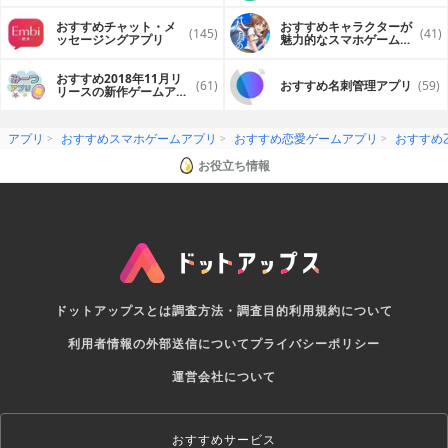
おすすめチャット・メ
おすすめキャラクターが
(145)
(41)
ッセージングアプリ
魅力的なスマホゲームア
プリ
おすすめ2018年11月リ
(61)
おすすめ名刺管理アプリ
(59)
リースの新作ゲームアプ
リ
アプリ
おすすめスマホゲームアプリ
おすすめ恋愛ゲームアプリ
おすすめ
お役立ち情報
ドットアップスとは
調査方法・調査目的
利用規約について
利用者情報の外部送信について
プライバシーポリシー
運営会社について
おすすめサービス