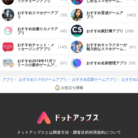
ックチェーンアプリ
しめるスマホゲームア
が発生することがあります
プリ
・カレからの好感度によってエンディングが変わります
・期間限定でイベントも開催中！その時期じゃないと楽しめ
おすすめスマホゲーアプ
おすすめ育成ゲームア
(33)
(483)
ないカレとのシナリオや、
リ
プリ
豪華な限定アバターが登場します
・恋愛ゲームが好きな友達とも協力してイベントに参加でき
おすすめ自撮りカメラア
(45)
おすすめ家計簿アプリ
(288)
ます
プリ
・人気投票イベントで豪華スチル付シナリオの配信なども開
催
おすすめチャット・メ
おすすめキャラクターが
・カレのお誕生日近くになるとお誕生日イベントも開催
(145)
(41)
ッセージングアプリ
魅力的なスマホゲームア
※基本プレイ無料一部特別なシナリオ、アバターをお楽しみ
プリ
頂く場合は有料となります
おすすめ2018年11月リ
(61)
おすすめ名刺管理アプリ
(59)
リースの新作ゲームアプ
リ
アプリ
おすすめスマホゲームアプリ
おすすめ恋愛ゲームアプリ
おすすめ
お役立ち情報
ドットアップスとは
調査方法・調査目的
利用規約について