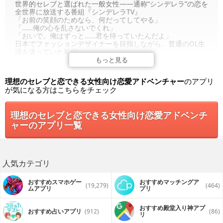
世界的セレブと選ばれた一般女性――通称“シンデレラ”の恋を
全世界に放送する番組『シンデレラTV』
「お前の笑顔のためなら、何だってしてやる」
「……俺の心を乱さないでくれ」
「おいで。俺はずっと……君を待っていたんだよ」
日本でファッションデザイナーを目指しながら、普通のOL生
活を送っていた私に、
ある日１通の招待状と小さな鍵が届く
もっと見る
――え！？次の“シンデレラ”は、私！？
そして、６人のイケメンセレブたちと、ビバリーヒルズでの
理想のセレブと恋できる女性向け恋愛アドベンチャー
のアプリ
結婚生活がはじまる……
が気になる方はこちらをチェック
基本プレイ無料！
【アナタを翻弄するイケメンセレブな王子様】
理想のセレブと恋できる女性向け恋愛アドベンチ
・レオン・ポーカー
世界を牛耳る不動産王
ャーのアプリ一覧
「いい加減、俺だけのものになれよ 」
強引な俺様に振り回されながらも、優しいカレに胸がときめ
く――
・クライブ・フェリックス
人気カテゴリ
世界的IT企業のプリンスで、超人気モデル
「お前が言ったんだろう？ずっと一緒だって」
カメラの中では甘いカレだけど、カメラの外ではクール。で
おすすめスマホゲー
おすすめマッチングア
(19,279)
(464)
も、どうやら訳があるみたい……？
ムアプリ
プリ
・久我 遊真（くが ゆうま）
アパレル企業『UNBLACK』の御曹司で天才デザイナー
おすすめ殿堂入り神アプ
「もっと沢山、君に触れたい」
おすすめ占いアプリ
(912)
(86)
リ
甘く優しい彼。遊び人と言われているけれど、本当は……