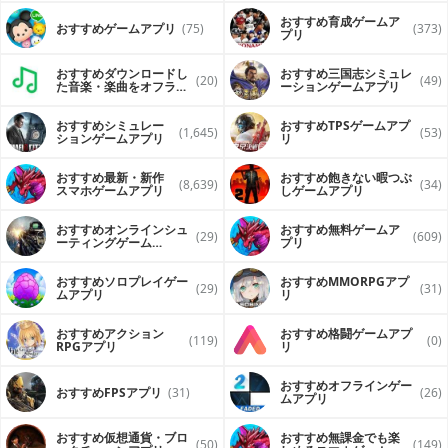
そのほか、石油大国の王子様や世界的有名作家、ミステリア
おすすめ育成ゲームア
スな貴族など多彩なセレブたちがアナタのお相手に
おすすめゲームアプリ
(75)
(373)
プリ
***
大人気のアリスマティック無料恋愛ゲームに新シリーズが登
場
おすすめダウンロードし
おすすめ三国志シミュレ
(20)
(49)
カリスマCEOに、大企業の御曹司、天才デザイナー、ゴージ
た音楽・楽曲をオフライ
ーションゲームアプリ
ンで再生するアプリ
ャス王子に、ミステリアスな貴族まで……！
６人のセレブ男性たちのシンデレラとなったアナタ
おすすめシミュレー
おすすめTPSゲームアプ
(1,645)
(53)
けれど、シンデレラはプロデューサーから与えられる、秘密
ションゲームアプリ
リ
の指令に絶対服従！？
そして、アナタに「オレを選べ」と迫る彼らの真相とは……
おすすめ最新・新作
おすすめ飽きない暇つぶ
個性的なセレブたちとの新婚生活は、ドキドキハラハラ、そ
(8,639)
(34)
スマホゲームアプリ
しゲームアプリ
してちょっとセクシーに！？
カリスマなイケメン俺様から、少し不器用だけど一途な彼、
おすすめオンラインシュ
おすすめ無料ゲームア
優しく包んでくれるお兄ちゃんキャラなど、
(29)
(609)
ーティングゲーム
プリ
いろんなタイプと甘い恋を楽しみたい、
（FPS・TPS）アプリ
翻弄されたい女性の気持ちを叶える豪華なイラストとドラマ
チックなシナリオが楽しめます
おすすめソロプレイゲー
おすすめ MMORPGアプ
(29)
(31)
さあ、アナタもシンデレラになってカレらとの夢のような恋
ムアプリ
リ
愛を楽しみましょう
おすすめアクション
おすすめ格闘ゲームアプ
(119)
(0)
【初めての人でも、カンタンに遊べる！】
RPGアプリ
リ
・1日5話シナリオが無料で読めます
・シンデレラレッスンで、シンデレラとしてのセンスを高め
おすすめオフラインゲー
ましょう
おすすめFPSアプリ
(31)
(26)
ムアプリ
・可愛いアバターに着せ替えてカレと恋の試練をクリアしま
しょう
おすすめ仮想通貨・ブロ
おすすめ無課金でも楽
試練をクリアすると、カレとのドラマチックで甘いシナリオ
(50)
(149)