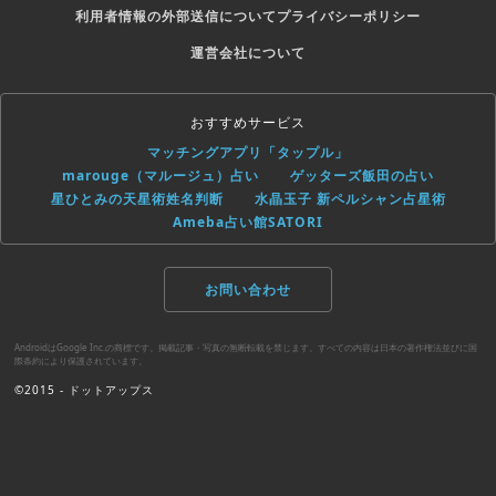
利用者情報の外部送信について
プライバシーポリシー
運営会社について
おすすめサービス
マッチングアプリ「タップル」
marouge（マルージュ）占い
ゲッターズ飯田の占い
星ひとみの天星術姓名判断
水晶玉子 新ペルシャン占星術
Ameba占い館SATORI
お問い合わせ
AndroidはGoogle Inc.の商標です。掲載記事・写真の無断転載を禁じます。すべての内容は日本の著作権法並びに国
際条約により保護されています。
©2015 - ドットアップス