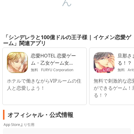
ん
「シンデレラと100億ドルの王子様 | イケメン恋愛ゲ
ーム」関連アプリ
恋愛HOTEL 恋愛ゲー
旦那さ
ム・乙女ゲーム女性
る！？
向け
ーム】
無料
FURYU Corporation
無料
Ari
ホテルで働きながらVIPルームの住
無料で刺激的な恋
人と恋愛しよう！
ができるゲーム！
る！？
オフィシャル・公式情報
App Storeより引用