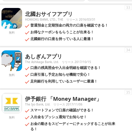
33
北國おサイフアプリ
HOKKOKU BANK, LTD., THE
リリース 2016/03/31
普通預金と定期預金の両方の口座を確認できる！
お得なクーポンをもらうことが出来る！
無料
北國銀行の口座を持っている人に最適！
34
あしぎんアプリ
The Ashikaga Bank, Ltd.
リリース 2017/10/15
口座の残高照会や入出金明細を確認できる！
口座引落し予定お知らせ機能で安心！
無料
足利銀行を利用しているユーザーに最適！
35
伊予銀行 「Money Manager」
The Iyo Bank, Ltd.
リリース 2017/11/06
スマートフォンで口座の確認ができる！
入出金をプッシュ通知でお知らせ！
無料
お金の動きをスピーディーにチェックすることが出来
る！