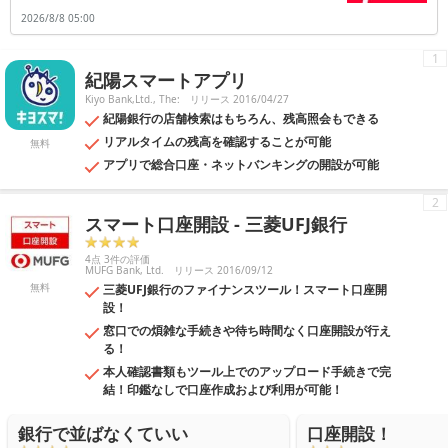
支えている働く世代の数も段々と減少してきています。したがって老後
2026/8/8 05:00
の生活資金を国の年金制度だけに頼ることができず、自分自身で準備し
なかればならない時代に突入しているのです。このことからもファイナ
ンス・資産運用・仮想通貨に関する知識を習得することは、これからの
1
時代を生きる人にとって欠かせないものとなっています。現在は仮想通
紀陽スマートアプリ
貨をはじめとした新しい資産運用も増えてきており、それらすべてを自
力で習得するのは困難です。そんなときにファイナンシャル・資産運
Kiyo Bank,Ltd., The:
リリース 2016/04/27
用・仮想通貨アプリをひとつ持っているだけで、最新の金融知識を知る
紀陽銀行の店舗検索はもちろん、残高照会もできる
ことができます。
リアルタイムの残高を確認することが可能
無料
アプリで総合口座・ネットバンキングの開設が可能
2
スマート口座開設 - 三菱UFJ銀行
4点 3件の評価
MUFG Bank, Ltd.
リリース 2016/09/12
無料
三菱UFJ銀行のファイナンスツール！スマート口座開
設！
窓口での煩雑な手続きや待ち時間なく口座開設が行え
る！
本人確認書類もツール上でのアップロード手続きで完
結！印鑑なしで口座作成および利用が可能！
銀行で並ばなくていい
口座開設！