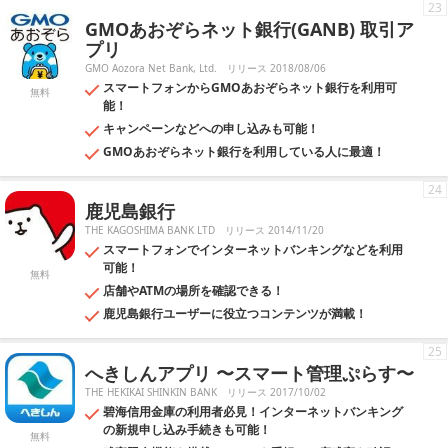
23
GMOあおぞらネット銀行(GANB) 取引ア
プリ
GMO Aozora Net Bank, Ltd.
リリース 2018/08/06
スマートフォンからGMOあおぞらネット銀行を利用可
無料
能！
キャンペーンなどへの申し込みも可能！
GMOあおぞらネット銀行を利用している人に最適！
24
鹿児島銀行
THE KAGOSHIMA BANK LTD
リリース 2014/11/20
スマートフォンでインターネットバンキングなどを利用
可能！
無料
店舗やATMの場所を確認できる！
鹿児島銀行ユーザーに役立つコンテンツが満載！
25
へきしんアプリ 〜スマート管理ぷらす〜
THE HEKIKAI SHINKIN BANK
リリース 2017/10/02
碧海信用金庫の利用者必見！インターネットバンキング
の新規申し込み手続きも可能！
無料