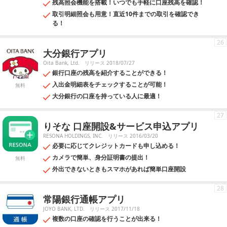
残高照会機能を搭載！いつでも手軽に口座残高を確認！
取引明細照会も用意！直近10件までの取引を確認でき
る！
26
大分銀行アプリ
Oita Bank, Ltd.
リリース 2018/07/27
銀行口座の残高を紹介することができる！
入出金明細表をチェックすることが可能！
無料
大分銀行の口座を持っている人に最適！
27
りそな 口座開設&サービス申込アプリ
RESONA HOLDINGS, INC.
リリース 2016/03/20
必要に応じてクレジットカードも申し込める！
カメラで簡単、身分証明書の提出！
無料
外出できないときもスマホがあれば簡単口座開設
28
常陽銀行通帳アプリ
JOYO BANK, LTD.
リリース 2017/11/18
複数の口座の確認を行うことが出来る！