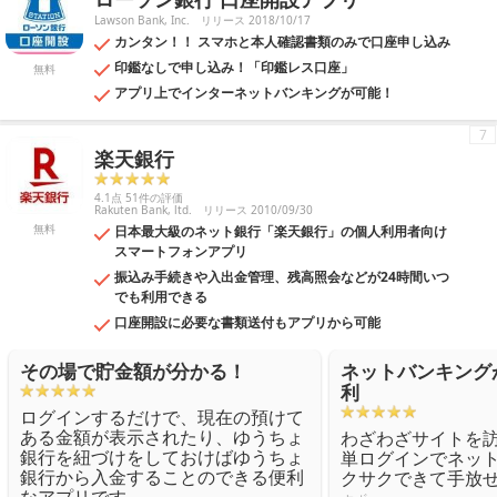
Lawson Bank, Inc.
リリース 2018/10/17
カンタン！！ スマホと本人確認書類のみで口座申し込み
印鑑なしで申し込み！「印鑑レス口座」
無料
アプリ上でインターネットバンキングが可能！
7
楽天銀行
4.1点 51件の評価
Rakuten Bank, ltd.
リリース 2010/09/30
無料
日本最大級のネット銀行「楽天銀行」の個人利用者向け
スマートフォンアプリ
振込み手続きや入出金管理、残高照会などが24時間いつ
でも利用できる
口座開設に必要な書類送付もアプリから可能
その場で貯金額が分かる！
ネットバンキング
利
ログインするだけで、現在の預けて
ある金額が表示されたり、ゆうちょ
わざわざサイトを
銀行を紐づけをしておけばゆうちょ
単ログインでネッ
銀行から入金することのできる便利
クサクできて手放