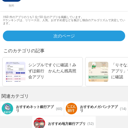
無料
※60 件のアプリのうち1 位~50 位のアプリを掲載しています。
※ランキングは、リリース日、人気、おすすめ度などを集計し独自のアルゴリズムで決定してい
ます。
次のページ
このカテゴリの記事
シンプルですぐに確認！み
「りそな
ずほ銀行 かんたん残高照
アプリ」
会アプリ
に確認
関連カテゴリ
おすすめネット銀行アプ
おすすめメガバンクアプ
(60)
(14)
リ
リ
おすすめ地方銀行アプリ
(52)