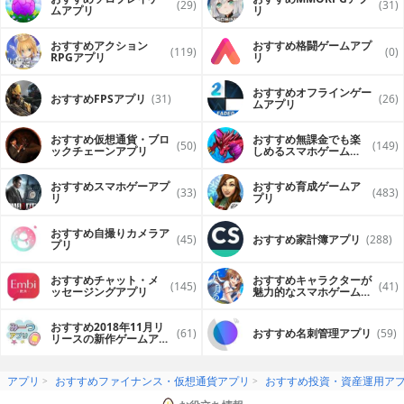
(29)
(31)
ムアプリ
リ
おすすめアクション
おすすめ格闘ゲームアプ
(119)
(0)
RPGアプリ
リ
おすすめオフラインゲー
おすすめFPSアプリ
(31)
(26)
ムアプリ
おすすめ仮想通貨・ブロ
おすすめ無課金でも楽
(50)
(149)
ックチェーンアプリ
しめるスマホゲームア
プリ
おすすめスマホゲーアプ
おすすめ育成ゲームア
(33)
(483)
リ
プリ
おすすめ自撮りカメラア
(45)
おすすめ家計簿アプリ
(288)
プリ
おすすめチャット・メ
おすすめキャラクターが
(145)
(41)
ッセージングアプリ
魅力的なスマホゲームア
プリ
おすすめ2018年11月リ
(61)
おすすめ名刺管理アプリ
(59)
リースの新作ゲームアプ
リ
アプリ
おすすめファイナンス・仮想通貨アプリ
おすすめ投資・資産運用ア