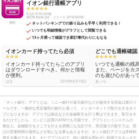
イオン銀行通帳アプリ
4.2点 41件の評価
AEON Bank Ltd.
リリース 2016/04/06
無料
ネットバンキングでの振り込みも手早く利用できる！
いつでも明細情報がグラフとして閲覧できる
13ヶ月遡って確認でき家計簿代わりにもなる
イオンカード持ってたら必須
どこでも通帳確認
イオンカード持ってたらこのアプリ
いつでも通帳の残
はダウンロードすべき。何かと情報
また、ページをカ
が便利。
のも遊び心があっ
はな
2019年6月18日
あっち
「ネット銀行」アプリとは、ソニー銀行や楽天銀行などが提供する預金口座のツ
ールです。一般的な実店舗型の銀行と違って、インターネットで取引をするタイ
プになりますが、アプリでは振込などの金融取引を行う事はできます。取引をす
るだけでしたら、コンビニ設置のATMでも可能です。アプリというシステムの
都合上、金融取引をどこでも行える状態になる訳です。実店舗での取引では、窓
口の営業時間や場所などが気になる事もありますが、ネット銀行アプリは常時利
用する事ができます。またアプリなので、特に場所を問わずに利用できるシステ