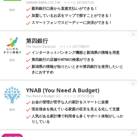
SHINWA BANK,LTD.,THE
リリース 2018/07/28
親和銀行口座から直接支払いができる！
無料
加盟しているお店をマップで探すことができる！
スマートフォンでスピーディーに決済ができる！
38
第四銀行
The Daishi Bank,Ltd.
リリース 2017/08/31
インターネットバンキング機能と新潟県の情報を用意
第四銀行の店舗やATMの検索ができる
無料
新潟県の情報が知りたいときや第四銀行を使用したいと
きにおすすめ
39
YNAB (You Need A Budget)
You Need A Budget LLC
リリース 2015/10/20
お金の管理が苦手な人の家計をスマートに改善
現在借金を抱えている家庭の収支を見える化して支援
無料
人気がある家計簿で利用者も多くサポート体制がしっか
りしている
40