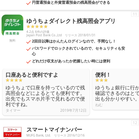
円普通預金と外貨普通預金の残高照会ができる
11
ゆうちょダイレクト残高照会アプリ
4.2点 6件の評価
Japan Post Bank Co.,Ltd
リリース 2018/01/31
無料
2回目以降はかんたんログインなので、手間なし！
パスワードでロックされているので、セキュリティも安
心
どれだけ収支があったか把握したい時には便利
口座あると便利ですよ
便利！
ゆうちょで口座を持っているので残
ゆうちょ銀行に行
高照会などによるとても便利です。
確認できるのはと
出先でもスマホ片手で見れるので便
出も分かりやすい
利ですね。
ねむ
タイマー
2019年7月12日
12
スマートマイナンバー
MUFG Bank, Ltd.
リリース 2016/12/16