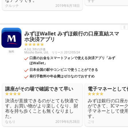
なアプリです。
すず
クルッチ
2019年6月18日
8
みずほWallet みずほ銀行の口座直結スマ
ホ決済アプリ
4.3点 3件の評価
無料
Mizuho Bank, Ltd.
リリース 2012/05/24
口座のお金をスマートフォンで使える決済アプリ「みず
ほWallet」
日本全国の駅やコンビニで使うことができる
発行手数料や年会費はゼロなのでおすすめ
講座がその場で確認できて早い
電子マネーとして
決済が直接できるのがとても快適で
みずほ銀行の口座
す。お買い物がより楽しくなり、財
ができて、ICマー
布を持ち歩くことも無くなりまし
子マネーとして使
た。
す。
なもり
2019年6月28日
ごり