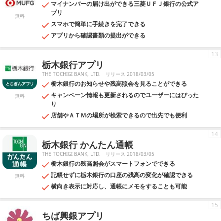
マイナンバーの届け出ができる三菱ＵＦＪ銀行の公式ア
プリ
無料
スマホで簡単に手続きを完了できる
アプリから確認書類の提出ができる
13
栃木銀行アプリ
THE TOCHIGI BANK, LTD.
リリース 2018/03/05
栃木銀行のお知らせや残高照会を見ることができる
キャンペーン情報も更新されるのでユーザーにはぴった
無料
り
店舗やＡＴＭの場所が検索できるので出先でも便利
14
栃木銀行 かんたん通帳
THE TOCHIGI BANK, LTD.
リリース 2018/03/05
栃木銀行の残高照会がスマートフォンでできる
記帳せずに栃木銀行の口座の残高の変化が確認できる
無料
横向き表示に対応し、通帳にメモをすることも可能
15
ちば興銀アプリ