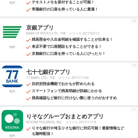
テキストメモを添付することが可能！
無料
常陽銀行の口座を持っている人に最適！
29
京銀アプリ
BANK OF KYOTO,LTD., THE
リリース 2017/03/12
残高照会や入出金明細を確認することが出来る！
来店不要で口座開設もすることができる！
無料
京都銀行に口座を持っている人にぴったり！
30
七十七銀行アプリ
77 BANK, LTD., THE
リリース 2017/11/30
目的別預金機能でおかもが貯められる
スマートフォンで残高明細が詳細にわかる
無料
残高確認など銀行に行けない際に使うのがおすすめ
31
りそなグループおまとめアプリ
RESONA HOLDINGS, INC.
リリース 2017/11/19
りそな銀行や埼玉りそな銀行に対応可能！最新情報など
も随時配信！
無料