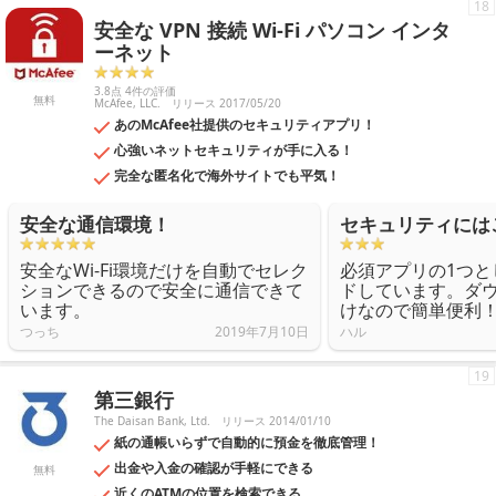
18
安全な VPN 接続 Wi-Fi パソコン インタ
ーネット
3.8点 4件の評価
無料
McAfee, LLC.
リリース 2017/05/20
あのMcAfee社提供のセキュリティアプリ！
心強いネットセキュリティが手に入る！
完全な匿名化で海外サイトでも平気！
安全な通信環境！
セキュリティには
安全なWi-Fi環境だけを自動でセレク
必須アプリの1つと
ションできるので安全に通信できて
ドしています。ダ
います。
けなので簡単便利
つっち
2019年7月10日
ハル
19
第三銀行
The Daisan Bank, Ltd.
リリース 2014/01/10
紙の通帳いらずで自動的に預金を徹底管理！
出金や入金の確認が手軽にできる
無料
近くのATMの位置を検索できる