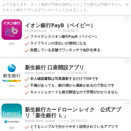
ムでもあります。ネット接続が可能な場所ならどこでも取引は可能ですから、ぜ
ひネット銀行アプリはダウンロードしておきましょう。
41
イオン銀行PayB（ペイビー）
AEON Bank Ltd.
リリース 2018/06/12
ファイナンスイオン銀行PayB（ペイビー）
ライフラインの支払いが便利になる
無料
加盟している店舗でワンタッチで会計出来る
42
新生銀行 口座開設アプリ
Shinsei Bank, Limited
リリース 2014/03/24
本人確認書類は写真撮影するだけでOKです
不備があっても、銀行側から連絡があるので安心です
無料
キャッシュカードも後日郵送なので手間がかかりません
43
新生銀行カードローン レイク 公式アプ
リ「新生銀行 Ｌ」
Shinsei Bank, Limited
リリース 2015/01/22
とてもシンプルで分かりやすく説明されているアプリで
無料