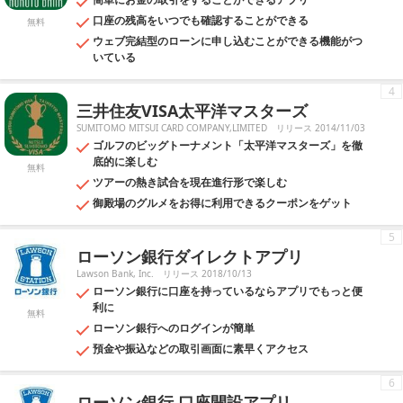
口座の残高をいつでも確認することができる
無料
ウェブ完結型のローンに申し込むことができる機能がつ
いている
4
三井住友VISA太平洋マスターズ
SUMITOMO MITSUI CARD COMPANY,LIMITED
リリース 2014/11/03
ゴルフのビッグトーナメント「太平洋マスターズ」を徹
底的に楽しむ
無料
ツアーの熱き試合を現在進行形で楽しむ
御殿場のグルメをお得に利用できるクーポンをゲット
5
ローソン銀行ダイレクトアプリ
Lawson Bank, Inc.
リリース 2018/10/13
ローソン銀行に口座を持っているならアプリでもっと便
利に
無料
ローソン銀行へのログインが簡単
預金や振込などの取引画面に素早くアクセス
6
ローソン銀行 口座開設アプリ