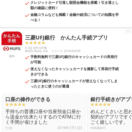
クレジットカード引落し額照会機能を搭載！引き落とし
額の確認に便利！
金融コラムなども掲載！金融や経済についての知識を学
べる！
32
三菱UFJ銀行 かんたん手続アプリ
4.3点 6件の評価
MUFG Bank, Ltd.
リリース 2018/04/09
無料
手数料無料で三菱UFJ銀行のキャッシュカードの再発行
が可能
使えなくなったキャッシュカードを撮影して再発行手続
きができる
三菱UFJ銀行のキャッシュカードが使えなくなってしま
ったときに使うのが最適
口座の操作ができる
銀行手続きがアプ
手持ちの普通口座や当座預金口座か
めんどくさいと思
ら送金が出来たりするのでATMに行
契約がアプリです
く手間が省けました
ごく嬉しいです。
たゆ
2019年7月12日
mitukan1