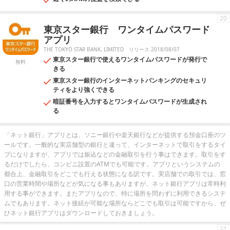
20
東京スター銀行 ワンタイムパスワード
アプリ
THE TOKYO STAR BANK, LIMITED
リリース 2018/08/07
東京スター銀行で使えるワンタイムパスワードが発行で
無料
きる
東京スター銀行のインターネットバンキングのセキュリ
ティをより強くできる
暗証番号を入力するとワンタイムパスワードが生成され
る
「ネット銀行」アプリとは、ソニー銀行や楽天銀行などが提供する預金口座のツ
ールです。一般的な実店舗型の銀行と違って、インターネットで取引をするタイ
プになりますが、アプリでは振込などの金融取引を行う事はできます。取引をす
るだけでしたら、コンビニ設置のATMでも可能です。アプリというシステムの
都合上、金融取引をどこでも行える状態になる訳です。実店舗での取引では、窓
口の営業時間や場所などが気になる事もありますが、ネット銀行アプリは常時利
用する事ができます。またアプリなので、特に場所を問わずに利用できるシステ
ムでもあります。ネット接続が可能な場所ならどこでも取引は可能ですから、ぜ
ひネット銀行アプリはダウンロードしておきましょう。
21