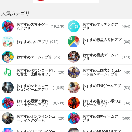
人気カテゴリ
おすすめスマホゲー
おすすめマッチングア
(19,279)
(464)
ムアプリ
プリ
おすすめ殿堂入り神アプ
おすすめ占いアプリ
(912)
(86)
リ
おすすめ育成ゲームア
おすすめゲームアプリ
(75)
(373)
プリ
おすすめダウンロードし
おすすめ三国志シミュレ
(20)
(49)
た音楽・楽曲をオフライ
ーションゲームアプリ
ンで再生するアプリ
おすすめシミュレー
おすすめTPSゲームアプ
(1,645)
(53)
ションゲームアプリ
リ
おすすめ最新・新作
おすすめ飽きない暇つぶ
(8,639)
(34)
スマホゲームアプリ
しゲームアプリ
おすすめオンラインシュ
おすすめ無料ゲームア
(29)
(609)
ーティングゲーム
プリ
（FPS・TPS）アプリ
おすすめソロプレイゲー
おすすめ MMORPGアプ