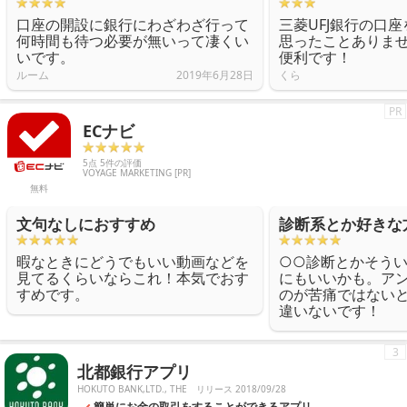
口座の開設に銀行にわざわざ行って
三菱UFJ銀行の口
何時間も待つ必要が無いって凄くい
思ったことありま
いです。
便利です！
ルーム
2019年6月28日
くら
PR
ECナビ
5点 5件の評価
VOYAGE MARKETING [PR]
無料
文句なしにおすすめ
診断系とか好きな
暇なときにどうでもいい動画などを
○○診断とかそう
見てるくらいならこれ！本気でおす
にもいいかも。ア
すめです。
のが苦痛ではない
違いないです！
3
北都銀行アプリ
HOKUTO BANK,LTD., THE
リリース 2018/09/28
簡単にお金の取引をすることができるアプリ