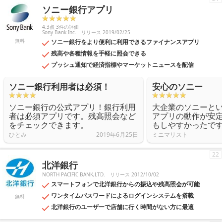
ソニー銀行アプリ
4.3点 3件の評価
Sony Bank Inc.
リリース 2019/02/25
無料
ソニー銀行をより便利に利用できるファイナンスアプリ
残高や各種情報を手軽に照会できる
プッシュ通知で経済指標やマーケットニュースを配信
ソニー銀行利用者は必須！
安心のソニー
ソニー銀行の公式アプリ！銀行利用
大企業のソニーと
者は必須アプリです。残高照会など
アプリの動作が安
をチェックできます。
もしやすかったで
ひとみ
2019年6月25日
ミニマリスト
22
北洋銀行
NORTH PACIFIC BANK,LTD.
リリース 2012/10/02
スマートフォンで北洋銀行からの振込や残高照会が可能
ワンタイムパスワードによるログインシステムを搭載
無料
北洋銀行のユーザーで店舗に行く時間がない方に最適