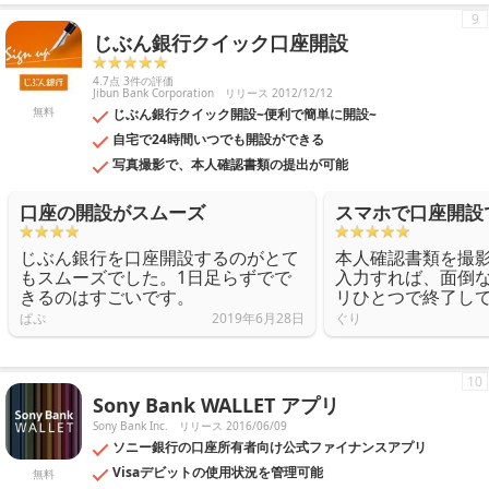
9
じぶん銀行クイック口座開設
4.7点 3件の評価
Jibun Bank Corporation
リリース 2012/12/12
無料
じぶん銀行クイック開設~便利で簡単に開設~
自宅で24時間いつでも開設ができる
写真撮影で、本人確認書類の提出が可能
口座の開設がスムーズ
スマホで口座開設
じぶん銀行を口座開設するのがとて
本人確認書類を撮
もスムーズでした。1日足らずでで
入力すれば、面倒
きるのはすごいです。
リひとつで終了し
ぱぷ
2019年6月28日
ぐり
10
Sony Bank WALLET アプリ
Sony Bank Inc.
リリース 2016/06/09
ソニー銀行の口座所有者向け公式ファイナンスアプリ
Visaデビットの使用状況を管理可能
無料