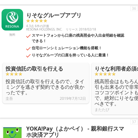
36
りそなグループアプリ
4.3点 6件の評価
RESONA HOLDINGS, INC.
リリース 2018/02/18
無料
スマートフォンから口座の残高照会や入出金明細を確認
できる！
住宅ローンシミュレーション機能を搭載！
りそなグループの口座を持っている人に最適！
投資信託の取引を行える
りそな利用者必須
投資信託の取引を行えるので、タイ
残高照会はもちろ
ミングを逃さず契約できるのが良か
引も出来るので非
ったです。
コツコツポイント
で、絶対にりそな
圭吾
2019年7月12日
べきです。
またたび
37
YOKA!Pay（よかペイ） - 親和銀行スマ
ホ決済アプリ