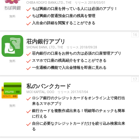
CHIBA KOGYO BANK,LTD., THE
リリース 2018/03/01
ちば興銀の口座を持っている人には必須のアプリ！
ちば興銀の普通預金口座の残高を管理
無料
入出金の詳細を閲覧することができる
16
荘内銀行アプリ
SHONAI BANK, LTD., THE
リリース 2018/09/28
荘内銀行の口座をお持ちの方は必須の口座管理アプリ
スマホで口座の残高紹介をすることができる
無料
一生通帳の機能で入出金情報を即座に見れる
17
私のバンクカード
MOI KAPITAL, OOO
リリース 2017/07/04
ロシア銀行のクレジットカードをオンライン上で発行出
来るスマホアプリ
無料
銀行カードを複数作成出来る！明細等のチェックも簡単
に行える
自分に必要なクレジットカードだけを絞り込み検索出来
る