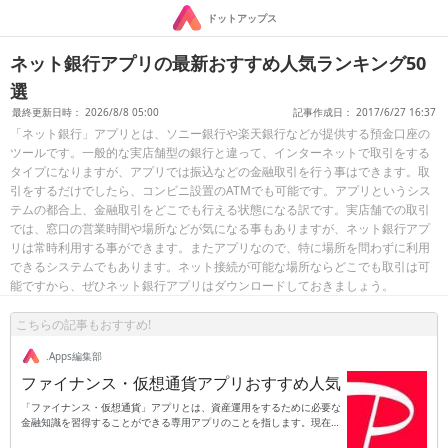
ドットアップス
ネット銀行アプリの最新おすすめ人気ランキング50
選
最終更新日時： 2026/8/8 05:00
記事作成日： 2017/6/27 16:37
「ネット銀行」アプリとは、ソニー銀行や楽天銀行などが提供する預金口座の
ツールです。一般的な実店舗型の銀行と違って、インターネットで取引をする
タイプになりますが、アプリでは振込などの金融取引を行う事はできます。取
引をするだけでしたら、コンビニ設置のATMでも可能です。アプリというシス
テムの都合上、金融取引をどこでも行える状態になる訳です。実店舗での取引
では、窓口の営業時間や場所などが気になる事もありますが、ネット銀行アプ
リは常時利用する事ができます。またアプリなので、特に場所を問わずに利用
できるシステムでもあります。ネット接続が可能な場所ならどこでも取引は可
能ですから、ぜひネット銀行アプリはダウンロードしておきましょう。
こちらの記事もおすすめ!
.Apps編集部
ファイナンス・仮想通貨アプリおすすめ人気
「ファイナンス・仮想通貨」アプリとは、資産運用をするために必要な
金融知識を習得することができる専用アプリのことを指します。現在の
日本は少子高齢化が深刻な問題となっており、それに伴って年金制度を