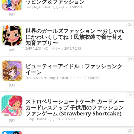
ッピング＆ファッション
Cocoplay Limited
リリース 2017/05/24
無料
26
世界のガールズファッション 〜おしゃれ
にかわいくしてね！民族衣装で着せ替え
知育アプリ〜
ZAPPALLAS, INC.
リリース 2013/10/15
無料
27
ビューティーアイドル：ファッションク
イーン
Totally Apps Holdings Limited
リリース 2014/04/22
無料
28
ストロベリーショートケーキ カードメー
カードレスアップ 子供用のファッション
ファンゲーム (Strawberry Shortcake)
Budge Studios
リリース 2012/11/19
無料
29