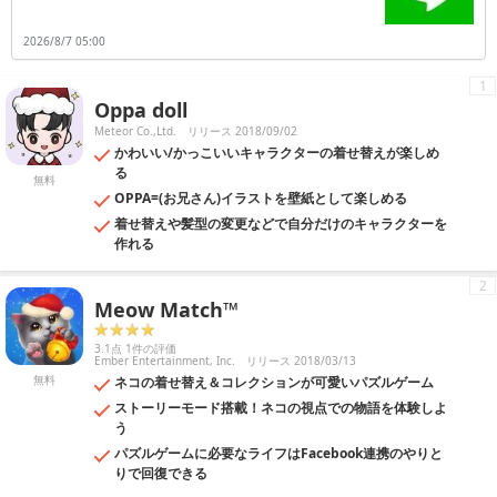
られると共に、市民活動や行政窓口での手続きを支援してくれる機能が
備わっています。例えば福祉に関わる行政手続きなどを行いたい事もあ
2026/8/7 05:00
りますが、窓口での証明書の発行などが求められる事も多いです。それ
でアプリで無料の登録を行っておくと、生活に関わる様々な窓口手続き
を、Webで行える状態になります。手続き内容によっては、わざわざ役
1
所の窓口まで行かなくても、アプリだけで実行できる事もあります。で
Oppa doll
すから日常生活に関わる手続きを、できるだけ便利にしたい時などは、
アプリをダウンロードしておくと良いでしょう。
Meteor Co.,Ltd.
リリース 2018/09/02
かわいい/かっこいいキャラクターの着せ替えが楽しめ
る
無料
OPPA=(お兄さん)イラストを壁紙として楽しめる
着せ替えや髪型の変更などで自分だけのキャラクターを
作れる
2
Meow Match™
3.1点 1件の評価
Ember Entertainment, Inc.
リリース 2018/03/13
無料
ネコの着せ替え＆コレクションが可愛いパズルゲーム
ストーリーモード搭載！ネコの視点での物語を体験しよ
う
パズルゲームに必要なライフはFacebook連携のやりと
りで回復できる