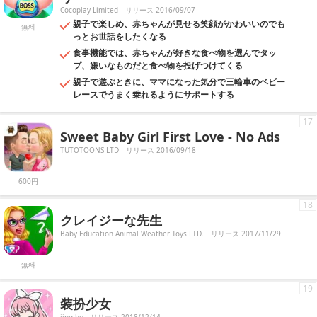
Cocoplay Limited
リリース 2016/09/07
親子で楽しめ、赤ちゃんが見せる笑顔がかわいいのでも
無料
っとお世話をしたくなる
食事機能では、赤ちゃんが好きな食べ物を選んでタッ
プ、嫌いなものだと食べ物を投げつけてくる
親子で遊ぶときに、ママになった気分で三輪車のベビー
レースでうまく乗れるようにサポートする
17
Sweet Baby Girl First Love - No Ads
TUTOTOONS LTD
リリース 2016/09/18
600円
18
クレイジーな先生
Baby Education Animal Weather Toys LTD.
リリース 2017/11/29
無料
19
装扮少女