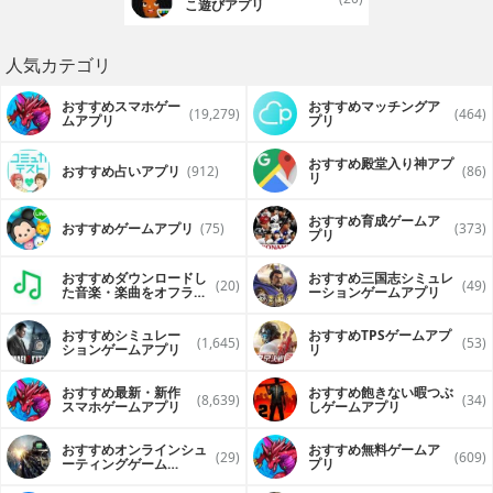
こ遊びアプリ
人気カテゴリ
おすすめスマホゲー
おすすめマッチングア
(19,279)
(464)
ムアプリ
プリ
おすすめ殿堂入り神アプ
おすすめ占いアプリ
(912)
(86)
リ
おすすめ育成ゲームア
おすすめゲームアプリ
(75)
(373)
プリ
おすすめダウンロードし
おすすめ三国志シミュレ
(20)
(49)
た音楽・楽曲をオフライ
ーションゲームアプリ
ンで再生するアプリ
おすすめシミュレー
おすすめTPSゲームアプ
(1,645)
(53)
ションゲームアプリ
リ
おすすめ最新・新作
おすすめ飽きない暇つぶ
(8,639)
(34)
スマホゲームアプリ
しゲームアプリ
おすすめオンラインシュ
おすすめ無料ゲームア
(29)
(609)
ーティングゲーム
プリ
（FPS・TPS）アプリ