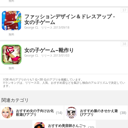
無料
37
ファッションデザイン＆ドレスアップ -
女の子ゲーム
George CL
リリース 2013/09/18
無料
38
女の子ゲーム−靴作り
George CL
リリース 2013/01/03
無料
※38 件のアプリのうち1 位~38 位のアプリを掲載しています。
※ランキングは、リリース日、人気、おすすめ度などを集計し独自のアルゴリズムで決定してい
ます。
関連カテゴリ
おすすめ女の子向けお化
おすすめ服のきせかえ遊
(14)
(38)
粧遊びアプリ
びアプリ
おすすめ美容師さんごっ
(20)