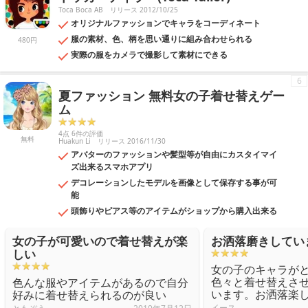
Toca Boca AB
リリース 2012/10/25
オリジナルファッションでキャラをコーディネート
服の素材、色、柄を思い通りに組み合わせられる
480円
実際の服をカメラで撮影して素材にできる
6
夏ファッション 無料女の子着せ替えゲー
ム
4点 6件の評価
無料
Huakun Li
リリース 2016/11/30
アバターのファッションや髪型等が自由にカスタイマイ
ズ出来るスマホアプリ
デコレーションしたモデルを画像として保存する事が可
能
頭飾りやピアス等のアイテムがショップから購入出来る
女の子が可愛いので着せ替えが楽
お洒落磨きしてい
しい
女の子のキャラが
色々と着せ替えさ
色んな服やアイテムがあるので自分
います。お洒落楽
好みに着せ替えられるのが良い
イース