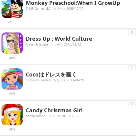
Monkey Preschool:When I GrowUp
THUP Games LLC
リリース 2009/12/17
240円
30
Dress Up : World Culture
Ajaysinh Jadeja
リリース 2013/12/12
無料
31
Cocoはドレスを画く
Cocoplay Limited
リリース 2013/06/29
無料
32
Candy Christmas Girl
donna romeo
リリース 2013/12/02
無料