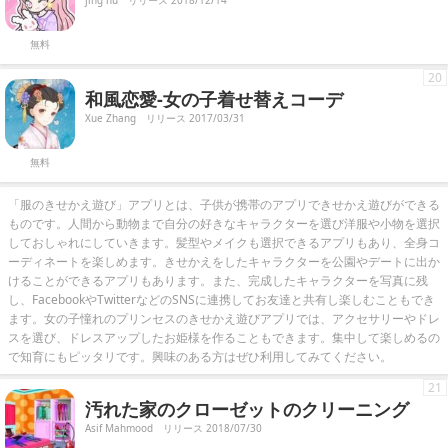
jing hu
リリース 2018/12/14
無料
20
和風恋愛-女の子着せ替えコーデ
Xue Zhang
リリース 2017/03/31
無料
「服のきせかえ遊び」アプリとは、子供が携帯のアプリできせかえ遊びができる
ものです。人間から動物まで自分の好きなキャラクターを選び洋服や小物を選択
しておしゃれにしていきます。髪型やメイクも選択できるアプリもあり、全身コ
ーディネートを楽しめます。きせかえをしたキャラクターを公園やデートに出か
けることができるアプリもあります。また、完成したキャラクターを写真に残
し、FacebookやTwitterなどのSNSに連携してお友達と共有し楽しむこともでき
ます。女の子憧れのプリンセスのきせかえ遊びアプリでは、アクセサリーやドレ
スを選び、ドレスアップしたお姫様を作ることもできます。集中して楽しめるの
で知育にもピッタリです。興味のある方はぜひ利用してみてください。
21
汚れた家のクローゼットのクリーニング
Asif Mahmood
リリース 2018/07/30