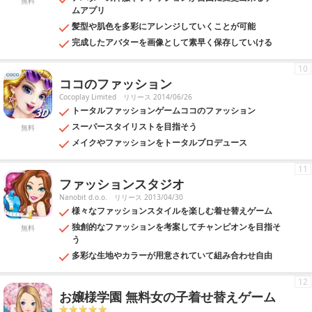
無料
ムアプリ
髪型や肌色を多彩にアレンジしていくことが可能
完成したアバターを画像として素早く保存していける
10
ココのファッション
Cocoplay Limited
リリース 2014/06/26
トータルファッションゲームココのファッション
スーパースタイリストを目指そう
無料
メイクやファッションをトータルプロデュース
11
ファッションスタジオ
Nanobit d.o.o.
リリース 2013/04/30
様々なファッションスタイルを楽しむ着せ替えゲーム
独創的なファッションを考案してチャンピオンを目指そ
無料
う
多彩な生地やカラーが用意されていて組み合わせ自由
12
お嬢様学園 無料女の子着せ替えゲーム