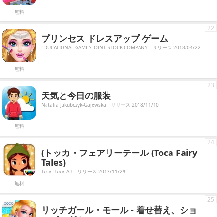
無料
22
プリンセス ドレスアップ ゲーム
EDUCATIONAL GAMES JOINT STOCK COMPANY
リリース 2018/04/22
無料
23
天気と今日の服装
Natalia Jakubczyk-Gajewska
リリース 2018/11/10
無料
24
(トッカ・フェアリーテール (Toca Fairy
Tales)
Toca Boca AB
リリース 2012/11/29
無料
25
リッチガール・モール - 着せ替え、ショ