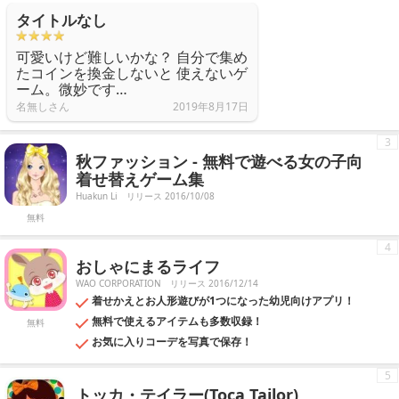
タイトルなし
可愛いけど難しいかな？ 自分で集め
たコインを換金しないと 使えないゲ
ーム。微妙です…
名無しさん
2019年8月17日
3
秋ファッション - 無料で遊べる女の子向
着せ替えゲーム集
Huakun Li
リリース 2016/10/08
無料
4
おしゃにまるライフ
WAO CORPORATION
リリース 2016/12/14
着せかえとお人形遊びが1つになった幼児向けアプリ！
無料で使えるアイテムも多数収録！
無料
お気に入りコーデを写真で保存！
5
トッカ・テイラー(Toca Tailor)