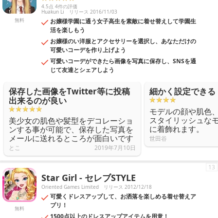
4.5点 4件の評価
Huakun Li
リリース 2016/11/03
無料
お嬢様学園に通う女子高生を素敵に着せ替えして学園生
活を楽しもう
お嬢様のい洋服とアクセサリーを選択し、あなただけの
可愛いコーデを作り上げよう
可愛いコーデができたら画像を写真に保存し、SNSを通
じて友達とシェアしよう
保存した画像をTwitter等に投稿
細かく設定できる
出来るのが良い
モデルの顔や肌色
スタイリッシュな
美少女の肌色や髪型をデコレーショ
に着飾れます。
ンする事が可能で、保存した写真を
メールに送れるところが面白いです
世田谷
とこ
2019年7月10日
13
Star Girl - セレブSTYLE
Oriented Games Limited
リリース 2012/12/18
可愛くドレスアップして、お洒落を楽しめる着せ替えア
プリ！
無料
1500点以上のドレスアップアイテムを用意！