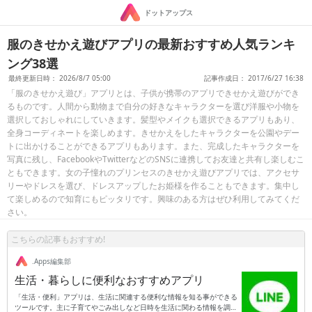
ドットアップス
服のきせかえ遊びアプリの最新おすすめ人気ランキ
ング38選
最終更新日時： 2026/8/7 05:00
記事作成日： 2017/6/27 16:38
「服のきせかえ遊び」アプリとは、子供が携帯のアプリできせかえ遊びができ
るものです。人間から動物まで自分の好きなキャラクターを選び洋服や小物を
選択しておしゃれにしていきます。髪型やメイクも選択できるアプリもあり、
全身コーディネートを楽しめます。きせかえをしたキャラクターを公園やデー
トに出かけることができるアプリもあります。また、完成したキャラクターを
写真に残し、FacebookやTwitterなどのSNSに連携してお友達と共有し楽しむこ
ともできます。女の子憧れのプリンセスのきせかえ遊びアプリでは、アクセサ
リーやドレスを選び、ドレスアップしたお姫様を作ることもできます。集中し
て楽しめるので知育にもピッタリです。興味のある方はぜひ利用してみてくだ
さい。
こちらの記事もおすすめ!
.Apps編集部
生活・暮らしに便利なおすすめアプリ
「生活・便利」アプリは、生活に関連する便利な情報を知る事ができる
ツールです。主に子育てやごみ出しなど日時を生活に関わる情報を調べ