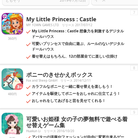
ともぞう
2019年7月12日
7
My Little Princess : Castle
MY TOWN GAMES LTD
リリース 2017/07/12
My Little Princess : Castle 想像力を刺激するデジタル
ドールハウス
360円
可愛いプリンセスで自由に遊ぶ、ルールのないデジタル
ドールハウス
着せ替えはもちろん、12の部屋全てに楽しい仕掛け
8
ポニーのきせかえボックス
Fox and Sheep GmbH
リリース 2014/12/11
カラフルなポニーと一緒に着せ替えを楽しもう！
アイテムを駆使してポニーをおしゃれに仕立てよう！
480円
おしゃれをしてあげると芸を見せてくれる！
9
可愛いお姫様 女の子の夢無料で遊べる着
せ替えゲーム集
Huakun Li
リリース 2016/10/20
アバターの洋服やファッションが自由に変更出来るゲー