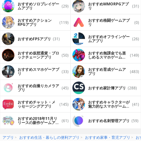
おすすめソロプレイゲー
おすすめ MMORPGアプ
(29)
(31)
ムアプリ
リ
おすすめアクション
おすすめ格闘ゲームアプ
(119)
(0)
RPGアプリ
リ
おすすめオフラインゲー
おすすめFPSアプリ
(31)
(26)
ムアプリ
おすすめ仮想通貨・ブロ
おすすめ無課金でも楽
(50)
(149)
ックチェーンアプリ
しめるスマホゲームア
プリ
おすすめスマホゲーアプ
おすすめ育成ゲームア
(33)
(483)
リ
プリ
おすすめ自撮りカメラア
(45)
おすすめ家計簿アプリ
(288)
プリ
おすすめチャット・メ
おすすめキャラクターが
(145)
(41)
ッセージングアプリ
魅力的なスマホゲームア
プリ
おすすめ2018年11月リ
(61)
おすすめ名刺管理アプリ
(59)
リースの新作ゲームアプ
リ
アプリ
おすすめ生活・暮らしの便利アプリ
おすすめ家事・育児アプリ
お