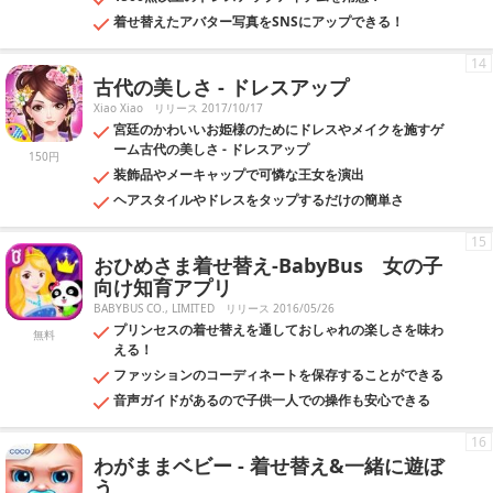
着せ替えたアバター写真をSNSにアップできる！
14
古代の美しさ - ドレスアップ
Xiao Xiao
リリース 2017/10/17
宮廷のかわいいお姫様のためにドレスやメイクを施すゲ
ーム古代の美しさ - ドレスアップ
150円
装飾品やメーキャップで可憐な王女を演出
ヘアスタイルやドレスをタップするだけの簡単さ
15
おひめさま着せ替え-BabyBus 女の子
向け知育アプリ
BABYBUS CO., LIMITED
リリース 2016/05/26
プリンセスの着せ替えを通しておしゃれの楽しさを味わ
無料
える！
ファッションのコーディネートを保存することができる
音声ガイドがあるので子供一人での操作も安心できる
16
わがままベビー - 着せ替え&一緒に遊ぼ
う