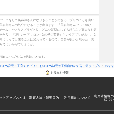
ごっこをして美容師さんになりきることができるアプリのことを言い
美容師さんの気分になることが出来ます。「美容師さんごっこ遊び」
けゲーム』というアプリがあり、どんな髪型にしても怒らない寛大なお客
来たり、『楽しいヘアサロン−女の子の変身』というアプリがあり、女
リによって出来ることは変わってくるので、自分が良いと思った「美
みてはいかがでしょうか。
。
し独自のアルゴリズムで決定しています。
すすめ育児・子育てアプリ
おすすめ幼児や子供向けの知育、遊びアプリ
おす
お役立ち情報
利用者情報の
ットアップスとは
調査方法・調査目的
利用規約について
につい