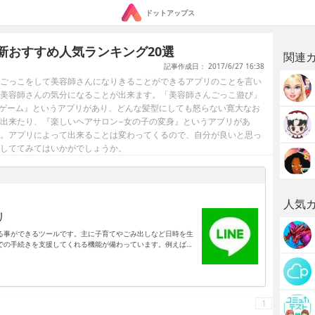
ドットアップス
新おすすめ人気ランキング20選
関連
記事作成日： 2017/6/27 16:38
ごっこをして美容師さんになりきることができるアプリのことを言い
美容師さんの気分になることが出来ます。「美容師さんごっこ遊び」
向けゲーム』というアプリがあり、どんな髪型にしても怒らない寛大なお
出来たり、『楽しいヘアサロン−女の子の変身』というアプリがあ
。アプリによって出来ることは変わってくるので、自分が良いと思っ
しててみてはいかがでしょうか。
人気
リ
る事ができるツールです。主に子育てやごみ出しなど日時を生
での手続きを支援してくれる機能が備わっています。例えば福
口での証明書の発行などが求められる事も多いです。それでア
口手続きを、Webで行える状態になります。手続き内容によっ
で実行できる事もあります。ですから日常生活に関わる手続き
ードしておくと良いでしょう。
1