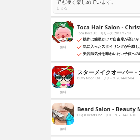
でも凄く楽しめています。
しぇる
Toca Hair Salon - Chri
Toca Boca AB
リリース 2011/12/01
操作は簡単だけど自由度が高いか
気に入ったスタイリングが完成し
無料
美容師気分を味わいたい子供への
スターメイクオーバー -
Buffy Moon Ltd
リリース 2014/02/04
無料
Beard Salon - Beauty
Hug n Hearts Inc
リリース 2014/01/10
無料