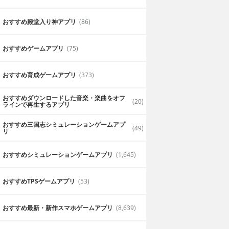
おすすめ殿堂入り神アプリ
(86)
おすすめゲームアプリ
(75)
おすすめ育成ゲームアプリ
(373)
おすすめダウンロードした音楽・楽曲をオフ
(20)
ラインで再生するアプリ
おすすめ三国志シミュレーションゲームアプ
(49)
リ
髪型に個性が出ます
おすすめシミュレーションゲームアプリ
(1,645)
ています。色々と
ゲームでスタイリストが体験できてとて
おすすめTPSゲームアプリ
(53)
す。
個性やセンスが出るのでとても良いです
2019年7月10日
ブルー
おすすめ最新・新作スマホゲームアプリ
(8,639)