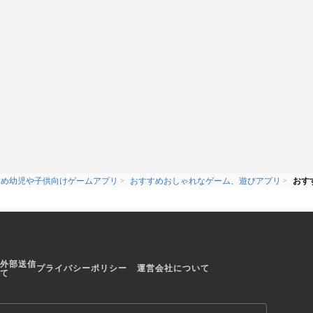
すめ幼児や子供向けゲームアプリ
おすすめおしゃれなゲーム、遊びアプリ
おす
外部送信
プライバシーポリシー
運営会社について
て