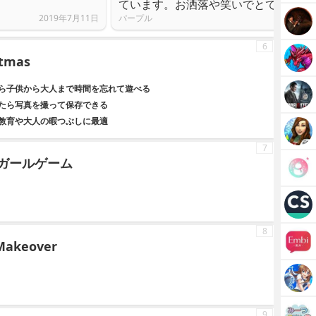
ています。お洒落や笑いでとても満足
2019年7月11日
パープル
6
stmas
ら子供から大人まで時間を忘れて遊べる
たら写真を撮って保存できる
教育や大人の暇つぶしに最適
7
 ガールゲーム
8
 Makeover
9