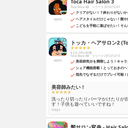
Toca Hair Salon 3
Toca Boca AB
リリース 2016/12/07
クリアがない！？終わりがないか
ヘアスタイルだけじゃない！髭や
480円
こどもを手軽に遊ばせたい！そん
トッカ・ヘアサロン2 (Toca 
4.2点 5件の評価
Toca Boca AB
リリース 2012/12/13
480円
美容師気分を満喫しよう！キャラ
シェア機能搭載！とっておきのヘ
指先でなぞるだけでプレイ可能！
美容師みたい！
洗ったり切ったりパーマかけたりが
す！子供も遊べていいですね！
maya
髪サロン変身 - Hair Salo