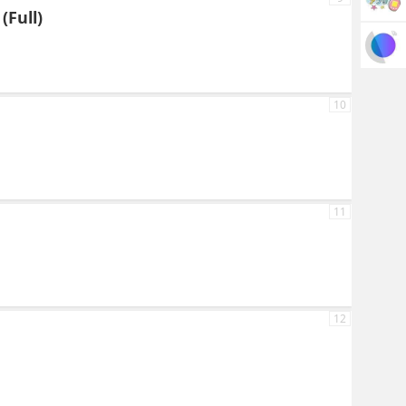
(Full)
10
11
12