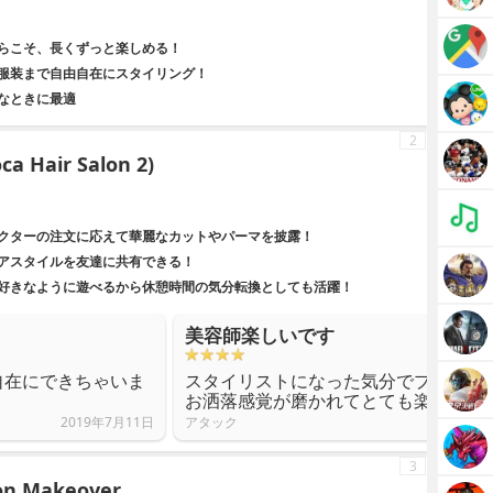
らこそ、長くずっと楽しめる！
服装まで自由自在にスタイリング！
なときに最適
2
Hair Salon 2)
クターの注文に応えて華麗なカットやパーマを披露！
アスタイルを友達に共有できる！
好きなように遊べるから休憩時間の気分転換としても活躍！
美容師楽しいです
自在にできちゃいま
スタイリストになった気分でプレイし
お洒落感覚が磨かれてとても楽しいで
2019年7月11日
アタック
3
n Makeover