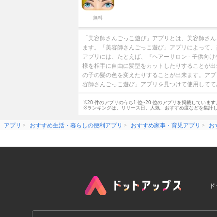
無料
「美容師さんごっこ遊び」アプリとは、美容師さん
ます。「美容師さんごっこ遊び」アプリによって、
アプリには、たとえば、『ヘアーサロン - 子供向
様を相手に自由に髪型をカットしたりすることが出
の子の髪の色を変えたりすることが出来ます。アプ
容師さんごっこ遊び」アプリを見つけて使用してて
※20 件のアプリのうち1 位~20 位のアプリを掲載しています
※ランキングは、リリース日、人気、おすすめ度などを集計
アプリ
おすすめ生活・暮らしの便利アプリ
おすすめ家事・育児アプリ
お
ド