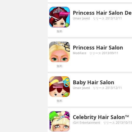
Princess Hair Salon D
Umair Javed
リリース 2013/12/11
無料
Princess Hair Salon
ModiFace
リリース 2013/09/11
無料
Baby Hair Salon
Umair Javed
リリース 2013/12/11
無料
Celebrity Hair Salon™
iGirl Entertainment
リリース 2013/10/1