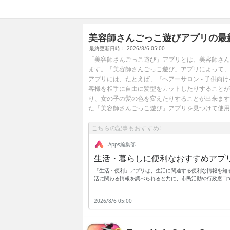
美容師さんごっこ遊びアプリの最
最終更新日時： 2026/8/6 05:00
「美容師さんごっこ遊び」アプリとは、美容師さん
ます。「美容師さんごっこ遊び」アプリによって、
アプリには、たとえば、『ヘアーサロン - 子供
客様を相手に自由に髪型をカットしたりすることが
り、女の子の髪の色を変えたりすることが出来ます
た「美容師さんごっこ遊び」アプリを見つけて使用
こちらの記事もおすすめ!
.Apps編集部
生活・暮らしに便利なおすすめアプ
「生活・便利」アプリは、生活に関連する便利な情報を知
活に関わる情報を調べられると共に、市民活動や行政窓口
祉に関わる行政手続きなどを行いたい事もありますが、窓
プリで無料の登録を行っておくと、生活に関わる様々な窓
2026/8/6 05:00
ては、わざわざ役所の窓口まで行かなくても、アプリだけ
を、できるだけ便利にしたい時などは、アプリをダウンロ