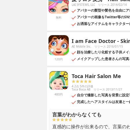
LAI SYSTEMS, LLC
リリース 2014/02/14
アバターの髪型や髪色を自由にア
アバターの画像をTwitter等のS
無料
お洒落なアイテムをキャラクター
I am Face Doctor - Sk
AE Mobile Inc.
リリース 2016/01/15
顔を治療したり化粧する子供メイ
メイクアップした患者さんの写真
120円
Toca Hair Salon Me
4.2点 5件の評価
Toca Boca AB
リリース 2013/11/27
480円
自分で撮影した写真を背景に設定
完成したヘアスタイルは友達と一
言葉がわからなくても
直感的に操作が出来るので、言葉の