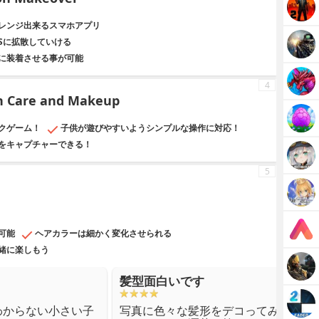
レンジ出来るスマホアプリ
NSに拡散していける
に装着させる事が可能
4
in Care and Makeup
クゲーム！
子供が遊びやすいようシンプルな操作に対応！
をキャプチャーできる！
5
可能
ヘアカラーは細かく変化させられる
緒に楽しもう
髪型面白いです
わからない小さい子
写真に色々な髪形をデコってみんなで