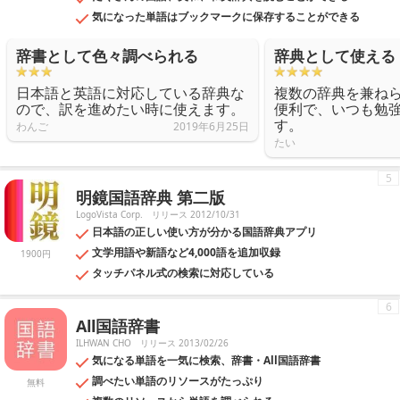
気になった単語はブックマークに保存することができる
辞書として色々調べられる
辞典として使える
日本語と英語に対応している辞典な
複数の辞典を兼ね
ので、訳を進めたい時に使えます。
便利で、いつも勉
す。
わんご
2019年6月25日
たい
5
明鏡国語辞典 第二版
LogoVista Corp.
リリース 2012/10/31
日本語の正しい使い方が分かる国語辞典アプリ
文学用語や新語など4,000語を追加収録
1900円
タッチパネル式の検索に対応している
6
All国語辞書
ILHWAN CHO
リリース 2013/02/26
気になる単語を一気に検索、辞書・All国語辞書
調べたい単語のリソースがたっぷり
無料