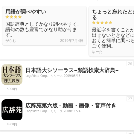
用語が調べやすい
ちょっと忘れたと
る
国語辞典としてかなり調べやすく、
語句の数も豊富でかなり助かりま
最近字を書くこと
す。
出せないときなど
おくと簡単に調べ
がらむ
2019年7月4日
ごく便利。
ゆーた
26
日本語大シソーラス−類語検索大辞典−
LogoVista Corp.
リリース 2009/05/15
5000円
27
広辞苑第六版 - 動画・画像・音声付き
LogoVista Corp.
リリース 2008/11/24
8800円