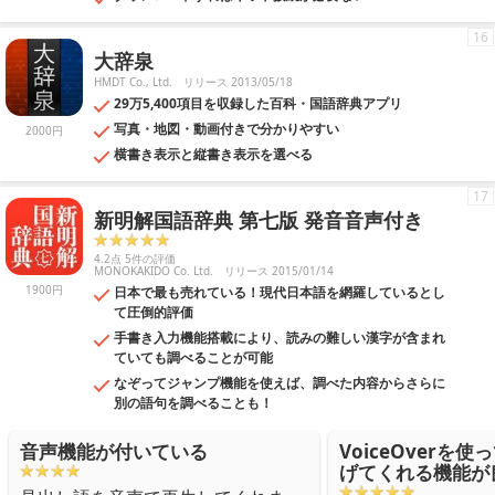
16
大辞泉
HMDT Co., Ltd.
リリース 2013/05/18
29万5,400項目を収録した百科・国語辞典アプリ
写真・地図・動画付きで分かりやすい
2000円
横書き表示と縦書き表示を選べる
17
新明解国語辞典 第七版 発音音声付き
4.2点 5件の評価
MONOKAKIDO Co. Ltd.
リリース 2015/01/14
1900円
日本で最も売れている！現代日本語を網羅しているとし
て圧倒的評価
手書き入力機能搭載により、読みの難しい漢字が含まれ
ていても調べることが可能
なぞってジャンプ機能を使えば、調べた内容からさらに
別の語句を調べることも！
音声機能が付いている
VoiceOverを
げてくれる機能が