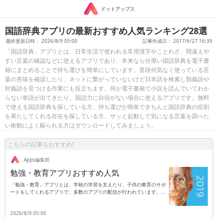
ドットアップス
国語辞典アプリの最新おすすめ人気ランキング28選
最終更新日時： 2026/8/9 05:00
記事作成日： 2017/6/27 16:39
「国語辞典」アプリとは、日常生活で使われる常用漢字やことわざ、間違えや
すい言葉の確認などに使えるアプリであり、本来なら分厚い国語辞典を電子書
籍にまとめることで持ち運びを簡単にしています。普段何気なく使っている言
葉の意味を確認したり、ネットに繋がっていないけど日本語を検索し類義語や
対義語を見つける作業にも役立ちます。何か電子書籍で小説を読んでいてわか
らない単語が出てきたり、国語力に自信がない場合に使えるアプリです。無料
で使える国語辞典を探している方、持ち運びが簡単できちんと国語辞典の役割
を果たしてくれる存在を探している方、サッと起動して気になる言葉を調べた
い衝動によく駆られる方はダウンロードしてみましょう。
こちらの記事もおすすめ!
.Apps編集部
勉強・教育アプリおすすめ人気
「勉強・教育」アプリとは、学校の学習を支えたり、子供の教育のサポ
ートをしてくれるアプリで、多数のアプリの配信が行われています。勉
強・教育アプリとして代表的なものは、英語学習や数学の勉強などに利
用できるアプリで、英語の単語帳として利用したり、配信された数学問
2026/8/9 05:00
題を解いて答えをさらに応用したりと、勉強に活用できるのが特徴で