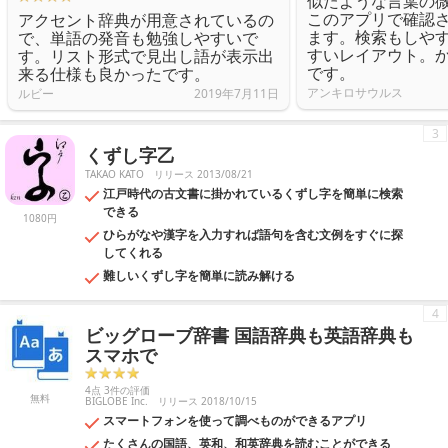
似たような言葉の
このアプリで確認
アクセント辞典が用意されているの
ます。検索もしや
で、単語の発音も勉強しやすいで
すいレイアウト。
す。リスト形式で見出し語が表示出
です。
来る仕様も良かったです。
アンキロサウルス
ルビー
2019年7月11日
3
くずし字乙
TAKAO KATO
リリース 2013/08/21
江戸時代の古文書に掛かれているくずし字を簡単に検索
できる
1080円
ひらがなや漢字を入力すれば語句を含む文例をすぐに探
してくれる
難しいくずし字を簡単に読み解ける
4
ビッグローブ辞書 国語辞典も英語辞典も
スマホで
4点 3件の評価
無料
BIGLOBE Inc.
リリース 2018/10/15
スマートフォンを使って調べものができるアプリ
たくさんの国語、英和、和英辞典を読むことができる