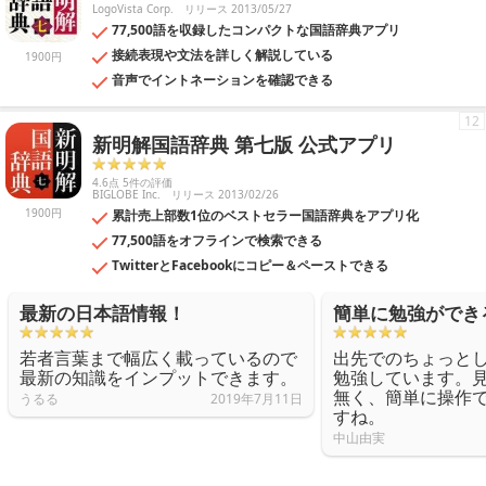
LogoVista Corp.
リリース 2013/05/27
77,500語を収録したコンパクトな国語辞典アプリ
接続表現や文法を詳しく解説している
1900円
音声でイントネーションを確認できる
12
新明解国語辞典 第七版 公式アプリ
4.6点 5件の評価
BIGLOBE Inc.
リリース 2013/02/26
1900円
累計売上部数1位のベストセラー国語辞典をアプリ化
77,500語をオフラインで検索できる
TwitterとFacebookにコピー＆ペーストできる
最新の日本語情報！
簡単に勉強ができ
若者言葉まで幅広く載っているので
出先でのちょっと
最新の知識をインプットできます。
勉強しています。
無く、簡単に操作
うるる
2019年7月11日
すね。
中山由実