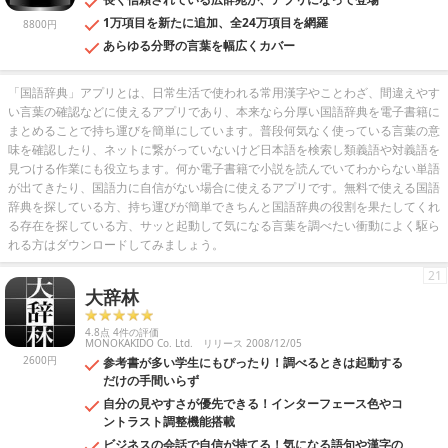
1万項目を新たに追加、全24万項目を網羅
8800円
あらゆる分野の言葉を幅広くカバー
「国語辞典」アプリとは、日常生活で使われる常用漢字やことわざ、間違えやす
い言葉の確認などに使えるアプリであり、本来なら分厚い国語辞典を電子書籍に
まとめることで持ち運びを簡単にしています。普段何気なく使っている言葉の意
味を確認したり、ネットに繋がっていないけど日本語を検索し類義語や対義語を
見つける作業にも役立ちます。何か電子書籍で小説を読んでいてわからない単語
が出てきたり、国語力に自信がない場合に使えるアプリです。無料で使える国語
辞典を探している方、持ち運びが簡単できちんと国語辞典の役割を果たしてくれ
る存在を探している方、サッと起動して気になる言葉を調べたい衝動によく駆ら
れる方はダウンロードしてみましょう。
21
大辞林
4.8点 4件の評価
MONOKAKIDO Co. Ltd.
リリース 2008/12/05
2600円
参考書が多い学生にもぴったり！調べるときは起動する
だけの手間いらず
自分の見やすさが優先できる！インターフェース色やコ
ントラスト調整機能搭載
ビジネスの会話で自信が持てる！気になる語句や漢字の