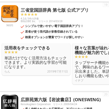
19
三省堂国語辞典 第七版 公式アプリ
4.2点 5件の評価
BIGLOBE Inc.
リリース 2014/03/28
960円
シンプルで使いやすい電子国語辞典アプリ！
若者が使う現代語が多数収録されている
検索オプションが豊富でワードが探しやすい
活用表をチェックできる
様々な言葉が辿れ
機能が魅力的でし
単語だけでなく活用方法もチェック
できます。より実践的な学習が可能
タップサーチ機能
になります。
で、興味のあるワ
示出来ました。単
らん
2019年7月11日
しおり機能も使い
イチブ
20
広辞苑第六版【岩波書店】(ONESWING)
Keisokugiken Corporation
リリース 2009/04/24
長く信頼されている広辞苑が、アプリになって登場