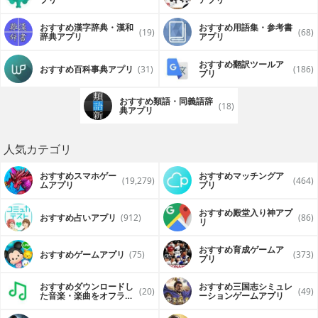
おすすめ漢字辞典・漢和
おすすめ用語集・参考書
(19)
(68)
辞典アプリ
アプリ
おすすめ翻訳ツールア
おすすめ百科事典アプリ
(31)
(186)
プリ
おすすめ類語・同義語辞
(18)
典アプリ
人気カテゴリ
おすすめスマホゲー
おすすめマッチングア
(19,279)
(464)
ムアプリ
プリ
おすすめ殿堂入り神アプ
おすすめ占いアプリ
(912)
(86)
リ
おすすめ育成ゲームア
おすすめゲームアプリ
(75)
(373)
プリ
おすすめダウンロードし
おすすめ三国志シミュレ
(20)
(49)
た音楽・楽曲をオフライ
ーションゲームアプリ
ンで再生するアプリ