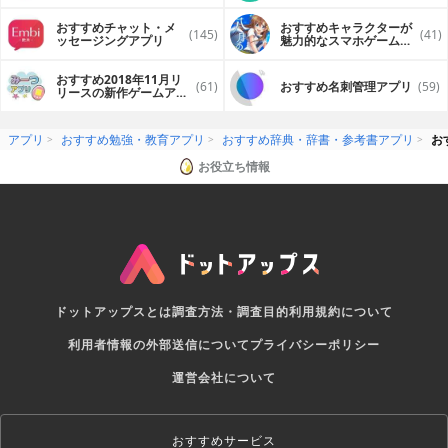
おすすめチャット・メ
おすすめキャラクターが
(145)
(41)
ッセージングアプリ
魅力的なスマホゲームア
プリ
おすすめ2018年11月リ
(61)
おすすめ名刺管理アプリ
(59)
リースの新作ゲームアプ
リ
アプリ
おすすめ勉強・教育アプリ
おすすめ辞典・辞書・参考書アプリ
お
お役立ち情報
ドットアップスとは
調査方法・調査目的
利用規約について
利用者情報の外部送信について
プライバシーポリシー
運営会社について
おすすめサービス