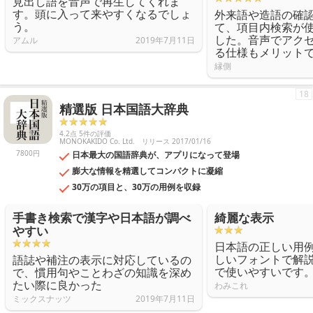
見出し語を音声で再生してくれま
す。頭に入って来やすくなるでしょ
外来語や造語の確
う。
て、項目内検索が
した。音声でアク
アムル
2019年7月11日
る仕様もメリット
縁側
18
精選版 日本国語大辞典
4.2点 5件の評価
MONOKAKIDO Co. Ltd.
リリース 2017/01/16
7800円
日本最大の国語辞典が、アプリになって登場
膨大な情報を精選してコンパクトに凝縮
30万の項目と、30万の用例を収録
手書き検索で漢字や日本語が調べ
綺麗な表示
やすい
日本語の正しい用
しいフォントで解
語誌や補注の表示に対応しているの
で使いやすいです
で、慣用句やことわざの知識を深め
たい際に良かった
わみこれ
ミックスナッツ
2019年7月11日