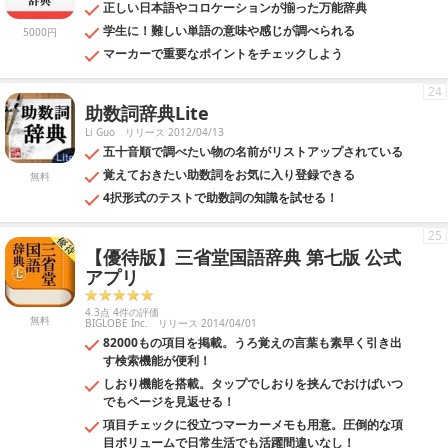
正しい日本語やコロケーションが揃った万能辞典
学生に！難しい単語の意味や感じが調べられる
5000円
マーカーで重要なポイントをチェックしよう
24
助数詞辞典Lite
Li Guo
リリース 2012/04/13
五十音順で調べたい物の名前がリストアップされている
覚えておきたい助数詞をお気に入り登録できる
無料
4択形式のテストで助数詞の知識を試せる！
25
【優待版】三省堂国語辞典 第七版 公式
アプリ
4.3点 4件の評価
無料
BIGLOBE Inc.
リリース 2014/04/01
82000もの項目を掲載。うろ覚えの言葉も素早く引き出
す検索機能が便利！
しおり機能を搭載。タップでしおりを挟んでおけばいつ
でもページを見返せる！
項目チェックに役立つマーカーメモも用意。圧倒的な項
目ボリュームで日常生活でも活躍間違いなし！