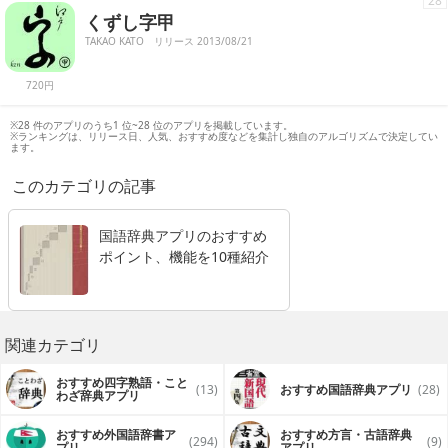
28
くずし字甲
TAKAO KATO
リリース 2013/08/21
720円
※28 件のアプリのうち1 位~28 位のアプリを掲載しています。
※ランキングは、リリース日、人気、おすすめ度などを集計し独自のアルゴリズムで決定してい
ます。
このカテゴリの記事
国語辞典アプリのおすすめ
ポイント、機能を10種紹介
関連カテゴリ
おすすめ四字熟語・こと
(13)
おすすめ国語辞典アプリ
(28)
わざ辞典アプリ
おすすめ外国語辞書ア
おすすめ方言・古語辞典
(294)
(9)
プリ
アプリ