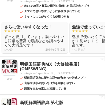
1200円
Keisokugiken Corporation
リリース 2013/02/14
約64,000語と豊富な用例を収録した国語辞典アプリ
スマホで使いやすいように再構成されている
ネットにつながなくても使用できる
さらに使いやすくなった！
勉強で使っていま
ずっと愛用しています。調べやすい
勉強で使いたくて
し語彙も豊富で類語なども調べやす
かく見やすくて、
くて大満足です！
富です。
レジ袋
2019年7月12日
中山勝まさ
10
明鏡国語辞典MX【大修館書店】
(ONESWING)
Keisokugiken Corporation
リリース 2009/06/19
明鏡国語辞典に新たな語句が加わった辞典アプリ
1200円
言葉や漢字の使い分け方を理解しやすい
高速な全文検索にも対応している
11
新明解国語辞典 第七版