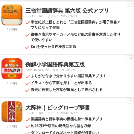
13
三省堂国語辞典 第六版 公式アプリ
BIGLOBE Inc.
リリース 2012/09/13
半世紀以上親しまれる『三省堂国語辞典』が電子辞書ア
プリになって登場
1700円
縦書き表示やマーカーメモなど紙の辞書を意識した作り
で使いやすい
Siriを使った音声検索に対応
14
例解小学国語辞典第五版
Densisouken Inc.
リリース 2012/03/30
ふりがな付きで分かりやすい国語辞典アプリ！
イラストから言葉を探すことが出来る
1600円
過去に検索した言葉が履歴として表示される
15
大辞林｜ビッグローブ辞書
BIGLOBE Inc.
リリース 2014/03/27
国語辞典と百科事典の機能を持つ辞書アプリ
約26万3千項目の現代語や古語を収録
2600円
ダウンロードすればネット接続が必要ない