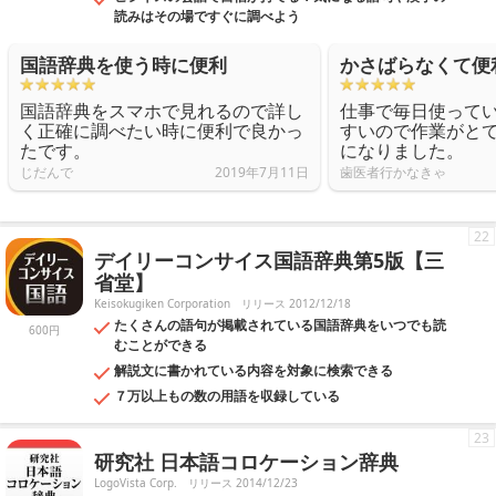
読みはその場ですぐに調べよう
国語辞典を使う時に便利
かさばらなくて便
国語辞典をスマホで見れるので詳し
仕事で毎日使って
く正確に調べたい時に便利で良かっ
すいので作業がと
たです。
になりました。
じだんで
2019年7月11日
歯医者行かなきゃ
22
デイリーコンサイス国語辞典第5版【三
省堂】
Keisokugiken Corporation
リリース 2012/12/18
たくさんの語句が掲載されている国語辞典をいつでも読
600円
むことができる
解説文に書かれている内容を対象に検索できる
７万以上もの数の用語を収録している
23
研究社 日本語コロケーション辞典
LogoVista Corp.
リリース 2014/12/23