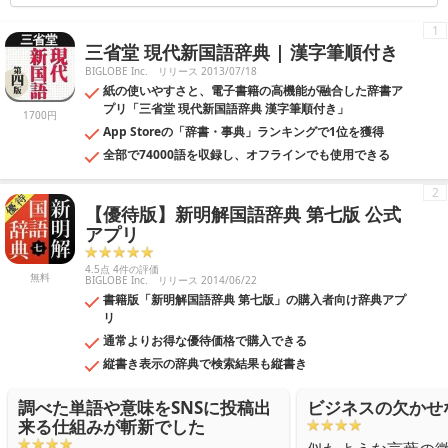
す。普段の学校の勉強だけではなく受験勉強に利用したり、苦手な教科
の復習などにも利用することもできるでしょう。教育アプリの中には、
1
子供のやる気を育てるアプリなども存在します。目的に合わせてたくさ
三省堂 現代新国語辞典 | 漢字筆順付き
んのアプリの中から選べるため、受験勉強に、教育や子育てにと幅広く
活躍してくれるアプリとなっています。
BIGLOBE Inc.
リリース 2013/07/18
紙の使いやすさと、電子書籍の高機能が融合した辞書ア
プリ「三省堂 現代新国語辞典 漢字筆順付き」
1700円
App Storeの「辞書・事典」ランキングで1位を獲得
全部で74000語を収録し、オフラインでも使用できる
2
【優待版】新明解国語辞典 第七版 公式
アプリ
4.5点 4件の評価
無料
BIGLOBE Inc.
リリース 2014/06/22
書籍版「新明解国語辞典 第七版」の購入者向け辞典アプ
リ
通常よりお得な優待価格で購入できる
縦書き表示の辞典で検索結果も縦書き
調べた単語や意味をSNSに投稿出
ビジネスの欠かせ
来る仕組みが斬新でした