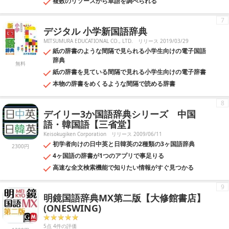
複数のリソースから単語を調べられる
7
デジタル 小学新国語辞典
MITSUMURA EDUCATIONAL CO., LTD.
リリース 2019/03/29
紙の辞書のような間隔で見られる小学生向けの電子国語
辞典
無料
紙の辞書を見ている間隔で見れる小学生向けの電子辞書
本物の辞書をめくるような間隔で読める辞書
8
デイリー3か国語辞典シリーズ 中国
語・韓国語【三省堂】
Keisokugiken Corporation
リリース 2009/06/11
初学者向けの日中英と日韓英の2種類の3ヶ国語辞典
2300円
4ヶ国語の辞書が1つのアプリで事足りる
高速な全文検索機能で知りたい情報がすぐ見つかる
9
明鏡国語辞典MX第二版【大修館書店】
(ONESWING)
5点 4件の評価