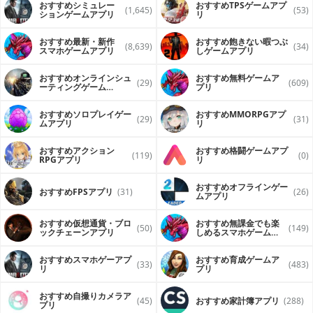
おすすめシミュレー
おすすめTPSゲームアプ
(1,645)
(53)
ションゲームアプリ
リ
おすすめ最新・新作
おすすめ飽きない暇つぶ
(8,639)
(34)
スマホゲームアプリ
しゲームアプリ
おすすめオンラインシュ
おすすめ無料ゲームア
(29)
(609)
ーティングゲーム
プリ
（FPS・TPS）アプリ
おすすめソロプレイゲー
おすすめ MMORPGアプ
(29)
(31)
ムアプリ
リ
おすすめアクション
おすすめ格闘ゲームアプ
(119)
(0)
RPGアプリ
リ
おすすめオフラインゲー
おすすめFPSアプリ
(31)
(26)
ムアプリ
おすすめ仮想通貨・ブロ
おすすめ無課金でも楽
(50)
(149)
ックチェーンアプリ
しめるスマホゲームア
プリ
おすすめスマホゲーアプ
おすすめ育成ゲームア
(33)
(483)
リ
プリ
おすすめ自撮りカメラア
(45)
おすすめ家計簿アプリ
(288)
プリ