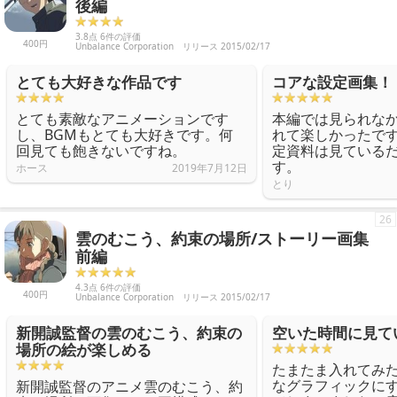
後編
3.8点 6件の評価
400円
Unbalance Corporation
リリース 2015/02/17
とても大好きな作品です
コアな設定画集！
とても素敵なアニメーションです
本編では見られな
し、BGMもとても大好きです。何
れて楽しかったで
回見ても飽きないですね。
定資料は見ている
す。
ホース
2019年7月12日
とり
26
雲のむこう、約束の場所/ストーリー画集
前編
4.3点 6件の評価
400円
Unbalance Corporation
リリース 2015/02/17
新開誠監督の雲のむこう、約束の
空いた時間に見て
場所の絵が楽しめる
たまたま入れてみ
なグラフィックに
新開誠監督のアニメ雲のむこう、約