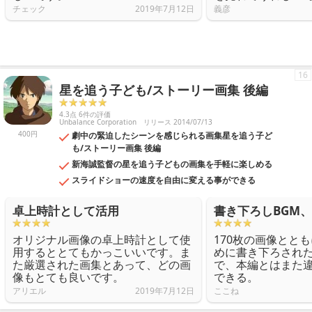
チェック
2019年7月12日
義彦
16
星を追う子ども/ストーリー画集 後編
4.3点 6件の評価
Unbalance Corporation
リリース 2014/07/13
400円
劇中の緊迫したシーンを感じられる画集星を追う子ど
も/ストーリー画集 後編
新海誠監督の星を追う子どもの画集を手軽に楽しめる
スライドショーの速度を自由に変える事ができる
卓上時計として活用
書き下ろしBGM
オリジナル画像の卓上時計として使
170枚の画像とと
用するととてもかっこいいです。ま
めに書き下ろされた
た厳選された画集とあって、どの画
で、本編とはまた
像もとても良いです。
できる。
アリエル
2019年7月12日
ここね