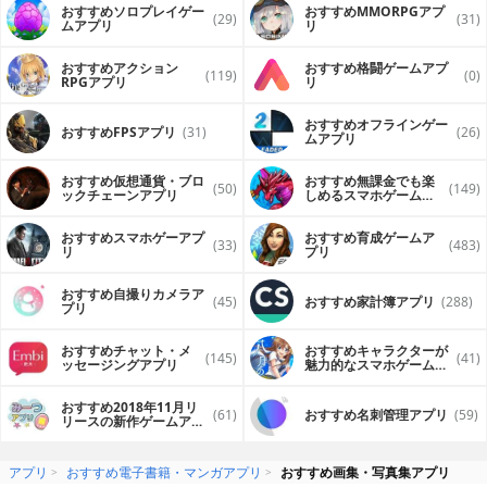
おすすめソロプレイゲー
おすすめ MMORPGアプ
(29)
(31)
ムアプリ
リ
おすすめアクション
おすすめ格闘ゲームアプ
(119)
(0)
RPGアプリ
リ
おすすめオフラインゲー
おすすめFPSアプリ
(31)
(26)
ムアプリ
おすすめ仮想通貨・ブロ
おすすめ無課金でも楽
(50)
(149)
ックチェーンアプリ
しめるスマホゲームア
プリ
おすすめスマホゲーアプ
おすすめ育成ゲームア
(33)
(483)
リ
プリ
おすすめ自撮りカメラア
(45)
おすすめ家計簿アプリ
(288)
プリ
おすすめチャット・メ
おすすめキャラクターが
(145)
(41)
ッセージングアプリ
魅力的なスマホゲームア
プリ
おすすめ2018年11月リ
(61)
おすすめ名刺管理アプリ
(59)
リースの新作ゲームアプ
リ
アプリ
おすすめ電子書籍・マンガアプリ
おすすめ画集・写真集アプリ