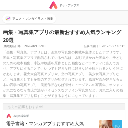
ドットアップス
アニメ・マンガイラスト画集
画集・写真集アプリの最新おすすめ人気ランキング
29選
最終更新日時： 2026/8/9 05:00
記事作成日： 2017/6/27 16:39
「画集・写真集」アプリとは、画集や写真集の掲載を主体としたアプリです。
画集・写真集アプリで配信されている作品は、水彩で描かれた画集や、子ども
のための絵本画集、小説や物語を原作とした画集などバラエティに富んでお
り、アプリにすることで、いつでも好きな時に好きな絵を観られるという利点
があります。花火大会写真アプリや、空の写真アプリ、美少女写真アプリな
ど、写真集としても多数のアプリが配信されています。風景写真が好きなら日
本の四季の写真アプリ、美術作品ならば海外ミュージアムの写真集、オシャレ
が気になるなら表現方法がハイセンスなデザイン写真集など、お気に入りの画
集・写真集アプリを探すことができるようにになっています。
こちらの記事もおすすめ!
.Apps編集部
電子書籍・マンガアプリおすすめ人気