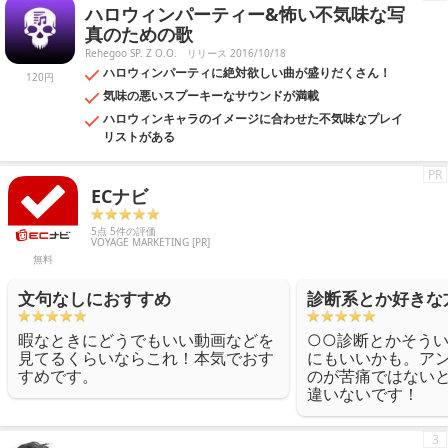
ハロウィンパーティー&怖い不気味な写
真のための歌
Rehegoo SP. Z O.O.
リリース 2016/10/18
ハロウィンパーティに絶対欲しい曲が盛りだくさん！
120円
気味の悪いスプーキーなサウンドが満載
ハロウィンキャラのイメージに合わせた不気味なプレイ
リストがある
PR
ECナビ
5点 5件の評価
VOYAGE MARKETING [PR]
無料
文句なしにおすすめ
診断系とか好きな
暇なときにどうでもいい動画などを
○○診断とかそう
見てるくらいならこれ！本気でおす
にもいいかも。ア
すめです。
のが苦痛ではない
違いないです！
3