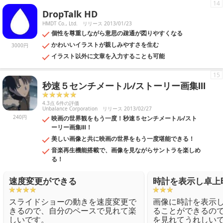
14
DropTalk HD
HMDT Co., Ltd.
リリース 2013/01/23
個性を尊重しながら意思の疎通が図りやすくなる
かわいいイラストが親しみやすさを生む
3000円
イラスト以外に文章を入力することも可能
15
秒速５センチメートル/ストーリー画集Ⅲ
4.3点 6件の評価
Unbalance Corporation
リリース 2013/02/27
240円
映画の世界観をもう一度！秒速５センチメートル/スト
ーリー画集Ⅲ！
美しい画像と共に映画の世界をもう一度堪能できる！
音楽再生機能搭載で、画像を見ながらサントラを楽しめ
る！
速度変更ができる
時計を表示し卓上
スライドショーの動きを速度変更で
画像に時計を表示
きるので、自分のペースで見れて楽
ることができるの
しいです。
を見れてうれしい