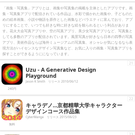
「画集・写真集」アプリとは、画集や写真集の掲載を主体としたアプリです。画
集・写真集アプリで配信されている作品は、水彩で描かれた画集や、子どものた
めの絵本画集、小説や物語を原作とした画集などバラエティに富んでおり、アプ
リにすることで、いつでも好きな時に好きな絵を観られるという利点がありま
す。花火大会写真アプリや、空の写真アプリ、美少女写真アプリなど、写真集と
しても多数のアプリが配信されています。風景写真が好きなら日本の四季の写真
アプリ、美術作品ならば海外ミュージアムの写真集、オシャレが気になるなら表
現方法がハイセンスなデザイン写真集など、お気に入りの画集・写真集アプリを
探すことができるようにになっています。
21
Uzu - A Generative Design
Playground
Jason K Smith
リリース 2010/06/12
240円
22
キャラデノ…京都精華大学キャラクター
デザインコース作品集
CyberManga
リリース 2015/06/23
無料
23