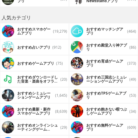
プリ
Newsstandアプリ
人気カテゴリ
おすすめスマホゲー
おすすめマッチングア
(19,279)
(464)
ムアプリ
プリ
おすすめ殿堂入り神アプ
おすすめ占いアプリ
(912)
(86)
リ
おすすめ育成ゲームア
おすすめゲームアプリ
(75)
(373)
プリ
おすすめダウンロードし
おすすめ三国志シミュレ
(20)
(49)
た音楽・楽曲をオフライ
ーションゲームアプリ
ンで再生するアプリ
おすすめシミュレー
おすすめTPSゲームアプ
(1,645)
(53)
ションゲームアプリ
リ
おすすめ最新・新作
おすすめ飽きない暇つぶ
(8,639)
(34)
スマホゲームアプリ
しゲームアプリ
おすすめオンラインシュ
おすすめ無料ゲームア
(29)
(609)
ーティングゲーム
プリ
（FPS・TPS）アプリ