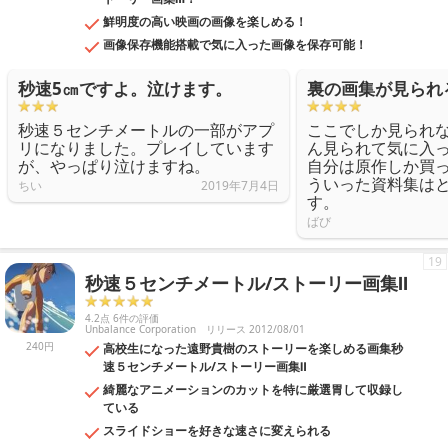
鮮明度の高い映画の画像を楽しめる！
画像保存機能搭載で気に入った画像を保存可能！
秒速5㎝ですよ。泣けます。
裏の画集が見られ
秒速５センチメートルの一部がアプ
ここでしか見られ
リになりました。プレイしています
ん見られて気に入
が、やっぱり泣けますね。
自分は原作しか買
ういった資料集は
ちい
2019年7月4日
す。
ばび
19
秒速５センチメートル/ストーリー画集Ⅱ
4.2点 6件の評価
Unbalance Corporation
リリース 2012/08/01
240円
高校生になった遠野貴樹のストーリーを楽しめる画集秒
速５センチメートル/ストーリー画集Ⅱ
綺麗なアニメーションのカットを特に厳選胃して収録し
ている
スライドショーを好きな速さに変えられる