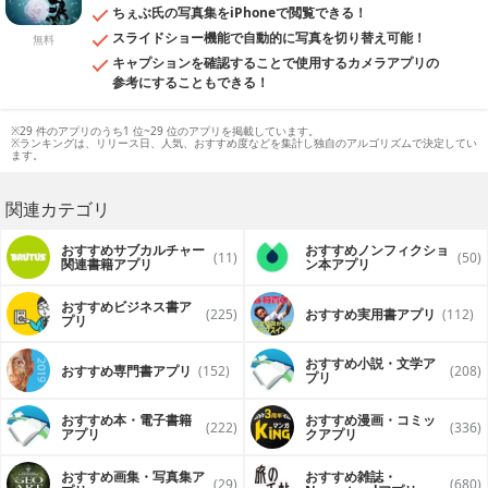
ちぇぶ氏の写真集をiPhoneで閲覧できる！
スライドショー機能で自動的に写真を切り替え可能！
無料
キャプションを確認することで使用するカメラアプリの
参考にすることもできる！
※29 件のアプリのうち1 位~29 位のアプリを掲載しています。
※ランキングは、リリース日、人気、おすすめ度などを集計し独自のアルゴリズムで決定してい
ます。
関連カテゴリ
おすすめサブカルチャー
おすすめノンフィクショ
(11)
(50)
関連書籍アプリ
ン本アプリ
おすすめビジネス書ア
(225)
おすすめ実用書アプリ
(112)
プリ
おすすめ小説・文学ア
おすすめ専門書アプリ
(152)
(208)
プリ
おすすめ本・電子書籍
おすすめ漫画・コミッ
(222)
(336)
アプリ
クアプリ
おすすめ画集・写真集ア
おすすめ雑誌・
(29)
(680)