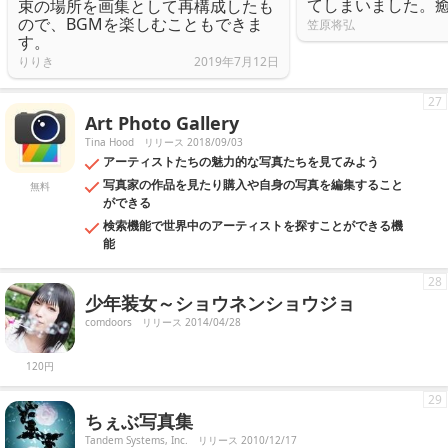
てしまいました。
束の場所を画集として再構成したも
ので、BGMを楽しむこともできま
笠原将弘
す。
りりき
2019年7月12日
27
Art Photo Gallery
Tina Hood
リリース 2018/09/03
アーティストたちの魅力的な写真たちを見てみよう
写真家の作品を見たり購入や自身の写真を編集すること
無料
ができる
検索機能で世界中のアーティストを探すことができる機
能
28
少年装女～ショウネンショウジョ
comdoors
リリース 2014/04/28
120円
29
ちぇぶ写真集
Tandem Systems, Inc.
リリース 2010/12/17