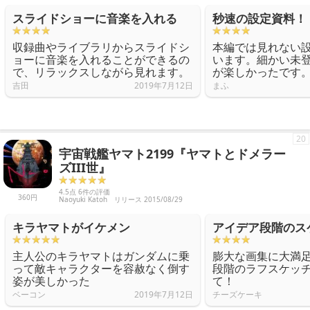
スライドショーに音楽を入れる
秒速の設定資料！
収録曲やライブラリからスライドシ
本編では見れない
ョーに音楽を入れることができるの
います。細かい未
で、リラックスしながら見れます。
が楽しかったです
吉田
2019年7月12日
まふ
20
宇宙戦艦ヤマト2199『ヤマトとドメラー
ズIII世』
4.5点 6件の評価
360円
Naoyuki Katoh
リリース 2015/08/29
キラヤマトがイケメン
アイデア段階のス
主人公のキラヤマトはガンダムに乗
膨大な画集に大満
って敵キャラクターを容赦なく倒す
段階のラフスケッ
姿が美しかった
て！
ベーコン
2019年7月12日
チーズケーキ