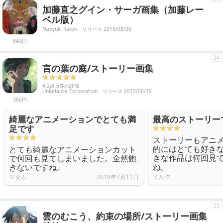
加藤直之グイン・サーガ画集（加藤レー
ベル版）
Naoyuki Katoh
リリース 2015/08/26
840円
24
言の葉の庭/ストーリー画集
4.2点 5件の評価
Unbalance Corporation
リリース 2015/06/19
360円
綺麗なアニメーションでとても満
最高のストーリー
足です
ストーリーもアニ
的にはとても好き
とても綺麗なアニメーションカット
きな作品は何回見
で何回も見てしまいました。全然飽
ね。
きないですね。
ミルク
マダム
2019年7月11日
25
雲のむこう、約束の場所/ストーリー画集