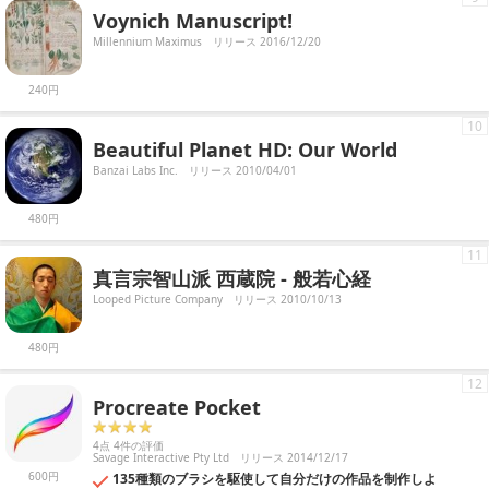
Voynich Manuscript!
Millennium Maximus
リリース 2016/12/20
240円
10
Beautiful Planet HD: Our World
Banzai Labs Inc.
リリース 2010/04/01
480円
11
真言宗智山派 西蔵院 - 般若心経
Looped Picture Company
リリース 2010/10/13
480円
12
Procreate Pocket
4点 4件の評価
Savage Interactive Pty Ltd
リリース 2014/12/17
600円
135種類のブラシを駆使して自分だけの作品を制作しよ