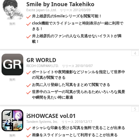
Smile by Inoue Takehiko
Excite Japan Co.,Ltd.
リリース 2012/03/09
井上雄彦氏のSmileシリーズを閲覧可能！
clock機能でスライドショーと時刻表示が一緒に利用で
無料
きる！
井上雄彦氏のファンの人なら見逃せないイラストが満
載！
4
GR WORLD
RICOH COMPANY,LTD.
リリース 2010/10/07
ポートレイトや夜間撮影などジャンルを指定して世界中
の写真が閲覧できる
無料
お気に入り登録した写真をまとめて閲覧できる
世界中のユーザーの写真が見られるためいろいろな風景
や瞬間を見たい時に最適
5
iSHOWCASE vol.01
Tandem Systems, Inc.
リリース 2010/12/17
オシャレな印象を受ける写真を無料で見ることが出来る
画像をスライドショーとして利用することが出来る
無料