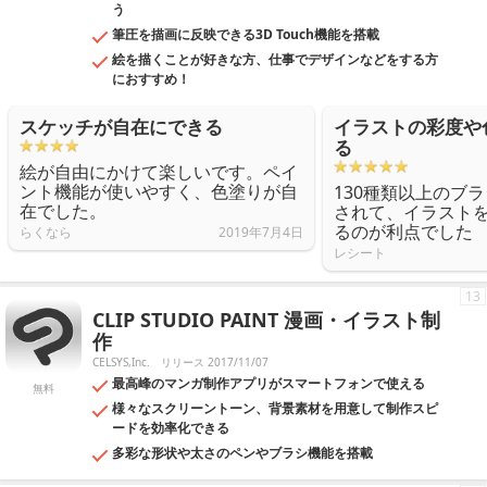
う
筆圧を描画に反映できる3D Touch機能を搭載
絵を描くことが好きな方、仕事でデザインなどをする方
におすすめ！
スケッチが自在にできる
イラストの彩度や
る
絵が自由にかけて楽しいです。ペイ
ント機能が使いやすく、色塗りが自
130種類以上のブ
在でした。
されて、イラスト
るのが利点でした
らくなら
2019年7月4日
レシート
13
CLIP STUDIO PAINT 漫画・イラスト制
作
CELSYS,Inc.
リリース 2017/11/07
最高峰のマンガ制作アプリがスマートフォンで使える
無料
様々なスクリーントーン、背景素材を用意して制作スピ
ードを効率化できる
多彩な形状や太さのペンやブラシ機能を搭載