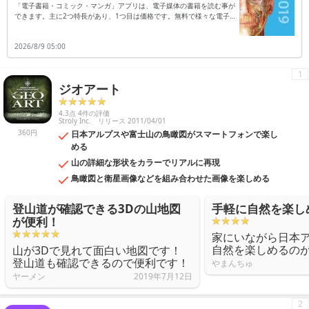
「電子書籍・コミック・マンガ」アプリは、電子媒体の書籍を読む事が
できます。主に2つ特長があり、1つ目は価格です。無料で様々な電子
の漫画などの読書を楽しむ事ができ、アプリによっては読み放題なども
採用されています。ただし全ての書籍が有料ではなく、電子ブックによ
2026/8/9 05:00
っては、指定価格での購入が必要になる場合があります。2つ目は品揃
えで、非常に多彩なジャンルの書籍を楽しむ事ができます。洋書や全巻
セットなど、幅広い書籍を楽しむ事も可能です。また読書を一旦中断し
1
ても、直ちに検索できる機能も完備されています。前回読んだ特定の箇
ジオアート
所を、自動表示させる機能も備わっているのです。便利に読書を楽しみ
たい時は、アプリはダウンロードしておきましょう。※紹介中のアプリ
は一部無料・有料版を含みます。
4.3点 4件の評価
Stroly Inc.
リリース 2011/04/01
360円
日本アルプスや富士山の鳥瞰図がスマートフォンで楽し
める
山の詳細な形状をカラーでリアルに再現
鳥瞰図と衛星画像などを組み合わせた画像を楽しめる
登山道が確認できる3Dの山地図
手軽に自然を楽し
が便利！
家にいながら日本
自然を楽しめるの
山が3Dで見れて面白い地図です！
登山道も確認できるので便利です！
やまんちゅ
ヤーメン
2019年7月12日
2