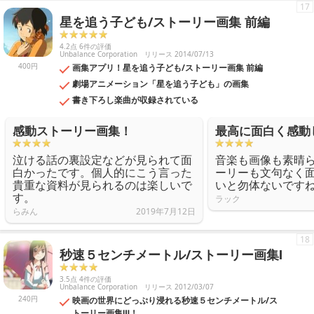
17
星を追う子ども/ストーリー画集 前編
4.2点 6件の評価
Unbalance Corporation
リリース 2014/07/13
400円
画集アプリ！星を追う子ども/ストーリー画集 前編
劇場アニメーション「星を追う子ども」の画集
書き下ろし楽曲が収録されている
感動ストーリー画集！
最高に面白く感動
泣ける話の裏設定などが見られて面
音楽も画像も素晴
白かったです。個人的にこう言った
ーリーも文句なく
貴重な資料が見られるのは楽しいで
いと勿体ないです
す。
ラック
らみん
2019年7月12日
18
秒速５センチメートル/ストーリー画集Ⅰ
3.5点 4件の評価
Unbalance Corporation
リリース 2012/03/07
240円
映画の世界にどっぷり浸れる秒速５センチメートル/ス
トーリー画集Ⅲ！