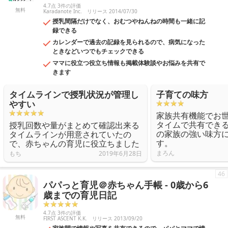
4.7点 3件の評価
無料
Karadanote Inc.
リリース 2014/07/30
授乳間隔だけでなく、おむつやねんねの時間も一緒に記
録できる
カレンダーで過去の記録を見られるので、病気になった
ときなどいつでもチェックできる
ママに役立つ役立ち情報も掲載体験談やお悩みを共有で
きます
タイムラインで授乳状況が管理し
子育ての味方
やすい
家族共有機能でお
タイムで共有でき
授乳回数や量がまとめて確認出来る
の家族の強い味方
タイムラインが用意されていたの
す。
で、赤ちゃんの育児に役立ちました
まろん
もち
2019年6月28日
46
パパっと育児＠赤ちゃん手帳 - 0歳から6
歳までの育児日記
4.7点 3件の評価
無料
FIRST ASCENT K.K.
リリース 2013/09/20