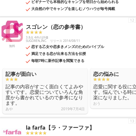
ビギナーでも本格的なキャンプを明日から始められる
大自然の中でキャンプを楽しむノウハウが毎号掲載
12
スゴレン（恋の参考書）
3.8点 4件の評価
SUGOREN,INC.
リリース 2014/08/11
無料
恋する乙女や恋多きメンズのためのバイブル
満足できる恋が出来る方法を伝授
毎朝7時に新作記事を閲覧できる
記事が面白い
恋の悩みに
記事の内容がすごく面白くてよみや
恋愛に関する役に
すいです。恋愛についていろんな角
す。悩んでいる時
度から書かれているので参考になり
楽になりました。
ます。
おう
あや
2019年7月4日
13
la farfa【ラ・ファーファ】