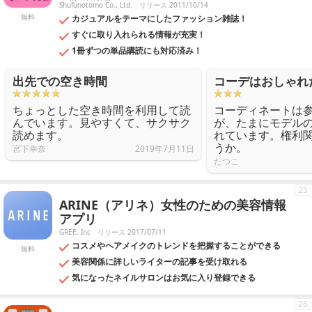
Shufunotomo Co., Ltd.
リリース 2011/10/14
無料
カジュアルをテーマにしたファッション雑誌！
すぐに取り入れられる情報が充実！
1冊ずつの単品購読にも対応済み！
出先での空き時間
コーデはおしゃれ
ちょっとした空き時間を利用して読
コーディネートは
んでいます。見やすくて、サクサク
が、たまにモデル
読めます。
れています。権利
うか。
宮下幸奈
2019年7月11日
たつこ
25
ARINE（アリネ）女性のための美容情報
アプリ
GREE, Inc
リリース 2017/07/11
コスメやヘアメイクのトレンドを把握することができる
無料
美容関係に詳しいライターの記事を受け取れる
気になったネイルサロンはお気に入り登録できる
26