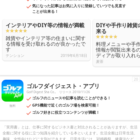
気になった記事はお気に入りに登録していつでも見直す
ことが出来る！
インテリアやDIY等の情報が満載
DIYや手作り雑
来る
雑貨やインテリア等の住まいに関す
る情報を受け取れるのが良かったで
料理メニューや手
す
情報が閲覧出来る
ディアが取り入れ
テンション
2019年6月18日
麦茶
20
ゴルフダイジェスト・アプリ
Golf Digest Sha Co.,
リリース 2010/11/26
ゴルフのニュースや記事を読むことができる！
GPS機能で近くのゴルフ場を検索可能！
無料
ゴルフ好きに役立つコンテンツが満載！
「実用書」とは、仕事に関するビジネス書と対比されることがありますが、生活
全般に関する役に立つ知識を紹介している本といえます。生活全般は日常生活、
趣味、女性向けなどに大別ができます。日常生活には、冠婚葬祭、健康法など、