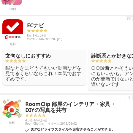
960円
PR
ECナビ
5点 5件の評価
VOYAGE MARKETING [PR]
無料
文句なしにおすすめ
診断系とか好きな
暇なときにどうでもいい動画などを
○○診断とかそう
見てるくらいならこれ！本気でおす
にもいいかも。ア
すめです。
のが苦痛ではない
違いないです！
3
RoomClip 部屋のインテリア・家具・
DIYの写真を共有
4.3点 4件の評価
無料
RoomClip Inc.
リリース 2012/05/02
DIYなどライフスタイルを充実させることができる、