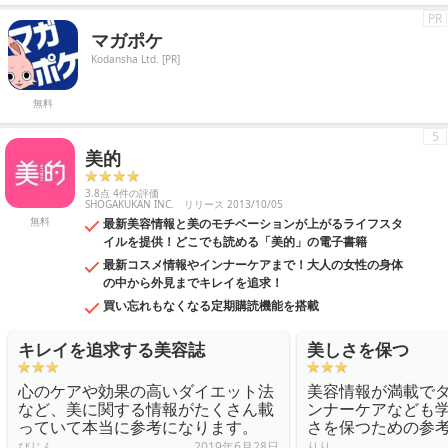
PR
マガポケ
Kodansha Ltd. [PR]
無料
5
美的
3.8点 4件の評価
SHOGAKUKAN INC.
リリース 2013/10/05
無料
最新美容情報と美のモチベーションが上がるライフスタ
イルを提供！どこでも読める「美的」の電子書籍
最新コスメ情報やインナーケアまで！大人の女性の身体
の中から外見までキレイを追求！
買い忘れもなくなる定期購読機能を搭載
キレイを追求する美容誌
美しさを保つ
心のケアや効果の高いダイエット法
美容情報が満載で
など、美に関する情報がたくさん載
ンナーケアなども
っていて本当に参考になります。
さを保つための参
びじん
2019年6月28日
りり