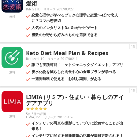
愛術
IGNIS LTD
リリース 2017/03/27
恋愛心理学が学べるブック心理学と恋愛〜4分で恋人
無料
に？スマホ恋愛術
人気のメンタリストDaiGoがナビゲート
複数の分野から好みのものを選択できる
18
Keto Diet Meal Plan & Recipes
Realized LLC
リリース 2017/06/11
誰でも実践可能！「ケトジェニックダイエット」アプリ
炭水化物を減らした肉食中心の食事プランが学べる
無料
一週間無料で使える「お試し期間」がある
19
LIMIA (リミア) - 住まい・暮らしのアイ
デアアプリ
5点 3件の評価
無料
LIMIA, Inc.
リリース 2016/01/26
インテリアの写真を撮影してアプリに投稿することが出
来る！
インテリアに関する最新情報の記事が毎日更新される！