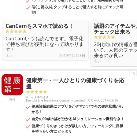
｢試し読み｣をタップすることで購入する前にチェック可
能!
CanCamをスマホで読める！
話題のアイテムや
チェック出来る
CanCamいつも読んでます。電子化
で持ち運びが便利になって助かりま
20代向けの情報が
す！
いて、人気のファ
来るのが良い
ネコ
2019年6月28日
るい
15
健康第一 - 一人ひとりの健康づくりを応
援
4.3点 4件の評価
無料
Dai-ichi Life Insurance Company,Limited
リリース 2017/03/16
健康診断結果にアプリをかざすだけで今の健康状態がわ
かる！
自分の90歳の姿が分かるAIシュミレーション機能付き！
健康づくりのきっかけが欲しい方、ウォーキングに目標
を持ちたい方にピッタリ