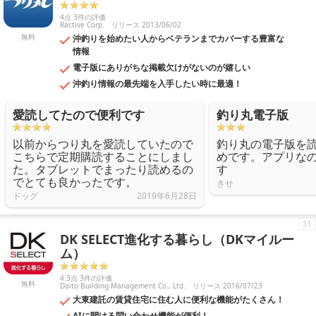
4点 3件の評価
Ractive Corp.
リリース 2013/06/02
無料
沖釣りを始めたい人からベテランまでカバーする豊富な
情報
電子版にありがちな掲載欠けがないのが嬉しい
沖釣り情報の最先端を入手したい時に最適！
愛読してたので便利です
釣り丸電子版
以前からつり丸を愛読していたので
釣り丸の電子版を
こちらで定期購読することにしまし
めです。アプリな
た。タブレットでまったり読めるの
す
でとても良かったです。
きせ
ドッグ
2019年6月28日
31
DK SELECT進化する暮らし（DKマイルー
ム）
4.3点 3件の評価
無料
Daito Building Management Co., Ltd.
リリース 2016/07/23
大東建託の賃貸住宅に住む人に便利な機能がたくさん！
AIに聞ける問い合わせ機能が便利！