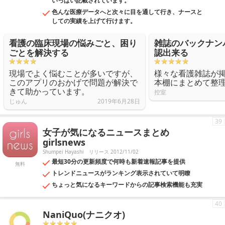
いっぱい記載されています。
色んな医療データへと次々に目を通して行き、ナースと
しての実績を上げて行けます。
看護の臨床現場の悩みごと、困り
雑誌のバックナン
ごとを解決する
認出来る
現場でよく悩むことが多いですが、
様々な看護雑誌が
このアプリのおかげで問題が解決で
本棚にまとめて整
きて助かっています。
控室
じゅん
2019年6月28日
39
女子が気になるニュースまとめ
girlsnews
Shumpei Hayashi
リリース 2012/11/02
最短30分の更新頻度で何時も新着速報記事を提供
無料
トレンドニュースがランキング表示されていて明瞭
ちょっと気になるキーワードからの記事検索機能も充実
40
NaniQuo(ナニクオ)