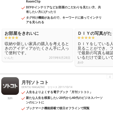
RoomClip
DIYやインテリアなどお部屋のこだわりを見たい方、共
有したい方にぴったり
タグ付け機能があるので、キーワードに添ってインテリ
アを見られる
お部屋をきれいに
ＤＩＹの写真がた
収納や新しい家具の購入を考えると
ＤＩＹをしている
きのアイディアがたくさん手に入っ
見ることができ、
て便利です。
で最新の写真も確
いるだけで楽しい
いんた
2019年6月28日
あゆ
4
月刊ソトコト
DENTSU MAGAZINE
リリース 2011/10/14
人生をよりよくする電子ブック「月刊ソトコト」
新たな人生を模索したい20代から40代のビジネスパーソ
無料
ンのヒントに
ブックマーク機能搭載で後日オフラインで閲覧