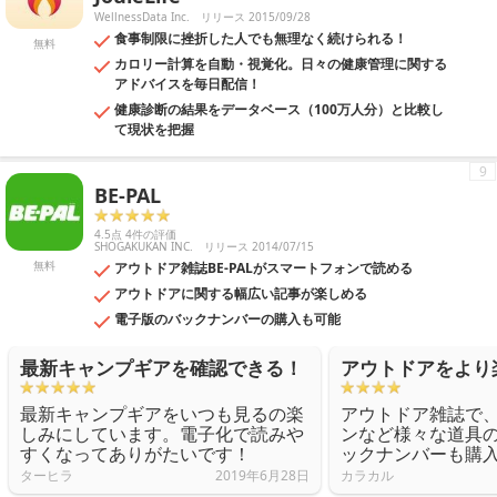
WellnessData Inc.
リリース 2015/09/28
食事制限に挫折した人でも無理なく続けられる！
無料
カロリー計算を自動・視覚化。日々の健康管理に関する
アドバイスを毎日配信！
健康診断の結果をデータベース（100万人分）と比較し
て現状を把握
9
BE-PAL
4.5点 4件の評価
SHOGAKUKAN INC.
リリース 2014/07/15
無料
アウトドア雑誌BE-PALがスマートフォンで読める
アウトドアに関する幅広い記事が楽しめる
電子版のバックナンバーの購入も可能
最新キャンプギアを確認できる！
アウトドアをより
最新キャンプギアをいつも見るの楽
アウトドア雑誌で
しみにしています。電子化で読みや
ンなど様々な道具
すくなってありがたいです！
ックナンバーも購
ターヒラ
2019年6月28日
カラカル