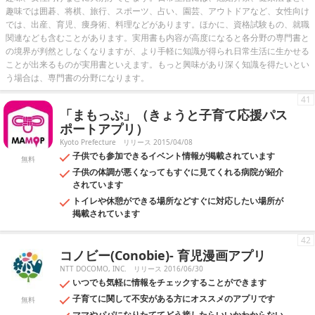
趣味では囲碁、将棋、旅行、スポーツ、占い、園芸、アウトドアなど、女性向け
では、出産、育児、痩身術、料理などがあります。ほかに、資格試験もの、就職
関連なども含むことがあります。実用書も内容が高度になると各分野の専門書と
の境界が判然としなくなりますが、より手軽に知識が得られ日常生活に生かせる
ことが出来るものが実用書といえます。もっと興味があり深く知識を得たいとい
う場合は、専門書の分野になります。
41
「まもっぷ」（きょうと子育て応援パス
ポートアプリ）
Kyoto Prefecture
リリース 2015/04/08
子供でも参加できるイベント情報が掲載されています
無料
子供の体調が悪くなってもすぐに見てくれる病院が紹介
されています
トイレや休憩ができる場所などすぐに対応したい場所が
掲載されています
42
コノビー(Conobie)- 育児漫画アプリ
NTT DOCOMO, INC.
リリース 2016/06/30
いつでも気軽に情報をチェックすることができます
子育てに関して不安がある方にオススメのアプリです
無料
ママやパパになりたててどう接したらいいかわからない