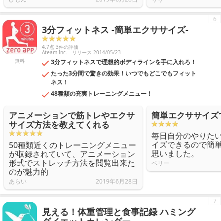
6
3分フィットネス -簡単エクササイズ-
4.7点 3件の評価
Ateam Inc.
リリース 2014/05/23
無料
3分フィットネスで理想的ボディラインを手に入れろ！
たった3分間で驚きの効果！いつでもどこでもフィット
ネス！
48種類の充実トレーニングメニュー！
アニメーションで筋トレやエクサ
簡単エクササイズ
サイズ方法を教えてくれる
毎日自分のやりた
イズできるので簡
50種類近くのトレーニングメニュー
思いました。
が収録されていて、アニメーション
形式でストレッチ方法を閲覧出来た
ベリー
のが魅力的
あらい
2019年6月28日
7
見える！体重管理と食事記録 ハミング