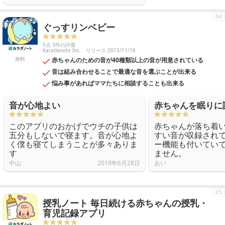
44
ぐっすリンベビー
5点 3件の評価
Karadanote Inc.
リリース 2015/11/16
無料
赤ちゃんのための音が40種類以上の音が用意されている
音は組み合わせることで最適な音を選ぶことが出来る
悩み事があればママたちに相談することも出来る
音が心地よい
赤ちゃんを眠りに
このアプリのおかげでウチの子供は
赤ちゃんが落ち着
五分もしないで寝ます。音が心地よ
すい音が収録され
く僕も寝てしまうことが多々ありま
ー機能も付いてい
す
ません。
中山
2019年6月28日
あい
45
授乳ノート 毎日続ける赤ちゃんの授乳・
育児記録アプリ