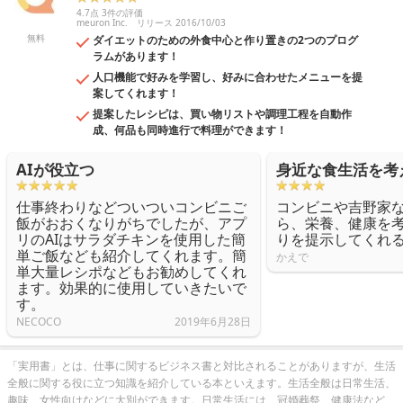
4.7点 3件の評価
meuron Inc.
リリース 2016/10/03
無料
ダイエットのための外食中心と作り置きの2つのプログ
ラムがあります！
人口機能で好みを学習し、好みに合わせたメニューを提
案してくれます！
提案したレシピは、買い物リストや調理工程を自動作
成、何品も同時進行で料理ができます！
AIが役立つ
身近な食生活を考
仕事終わりなどついついコンビニご
コンビニや吉野家
飯がおおくなりがちでしたが、アプ
ら、栄養、健康を
リのAIはサラダチキンを使用した簡
りを提示してくれ
単ご飯なども紹介してくれます。簡
かえで
単大量レシポなどもお勧めしてくれ
ます。効果的に使用していきたいで
す。
NECOCO
2019年6月28日
「実用書」とは、仕事に関するビジネス書と対比されることがありますが、生活
全般に関する役に立つ知識を紹介している本といえます。生活全般は日常生活、
趣味、女性向けなどに大別ができます。日常生活には、冠婚葬祭、健康法など、