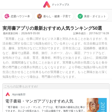
ドットアップス
恋愛ハウツー本
暮らし・健康・子育て
美容・ダイエット
実用書アプリの最新おすすめ人気ランキング50選
最終更新日時： 2026/8/9 05:00
記事作成日： 2017/6/27 16:39
「実用書」とは、仕事に関するビジネス書と対比されることがありますが、生
活全般に関する役に立つ知識を紹介している本といえます。生活全般は日常生
活、趣味、女性向けなどに大別ができます。日常生活には、冠婚葬祭、健康法
など、趣味では囲碁、将棋、旅行、スポーツ、占い、園芸、アウトドアなど、
女性向けでは、出産、育児、痩身術、料理などがあります。ほかに、資格試験
もの、就職関連なども含むことがあります。実用書も内容が高度になると各分
野の専門書との境界が判然としなくなりますが、より手軽に知識が得られ日常
生活に生かせることが出来るものが実用書といえます。もっと興味があり深く
知識を得たいという場合は、専門書の分野になります。
こちらの記事もおすすめ!
.Apps編集部
電子書籍・マンガアプリおすすめ人気
「電子書籍・コミック・マンガ」アプリは、電子媒体の書籍を読む事が
できます。主に2つ特長があり、1つ目は価格です。無料で様々な電子