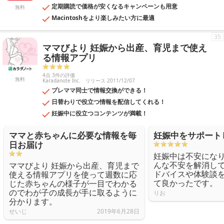
定期購読で価格が安くなるキャンペーンも用意
無料
Macintoshをより楽しみたい方に最適
35
ママびより 妊娠から出産、育児まで使え
る情報アプリ
4点 3件の評価
無料
Karadanote Inc.
リリース 2011/12/07
プレママ同士で情報交換ができる！
日替わりで役立つ情報を配信してくれる！
妊娠中に役立つコンテンツが満載！
ママと赤ちゃんに必要な情報を毎
妊娠中をサポート
日お届け
妊娠中は不安にな
んな不安を解消し
ママびより 妊娠から出産、育児まで
ドバイスや体験談
使える情報アプリを使って週数に応
て良かったです。
じた赤ちゃんの様子が一目でわかる
のでわが子の成長が手に取るように
りお
分かります。
せいじ
2019年6月28日