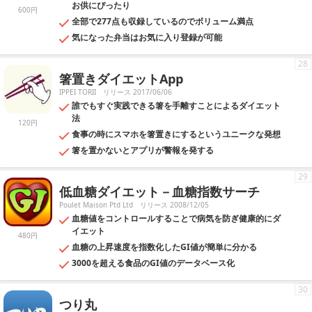
お供にぴったり
600円
全部で277点も収録しているのでボリューム満点
気になった弁当はお気に入り登録が可能
28
箸置きダイエットApp
IPPEI TORII
リリース 2017/06/06
誰でもすぐ実践できる箸を手離すことによるダイエット
法
120円
食事の時にスマホを箸置きにするというユニークな発想
箸を置かないとアプリが警報を発する
29
低血糖ダイエット－血糖指数サーチ
Poulet Maison Ptd Ltd
リリース 2008/12/05
血糖値をコントロールすることで病気を防ぎ健康的にダ
イエット
480円
血糖の上昇速度を指数化したGI値が簡単に分かる
3000を超える食品のGI値のデータベース化
30
つり丸