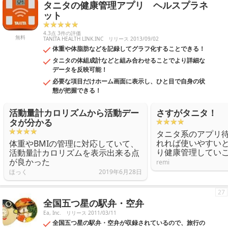
タニタの健康管理アプリ ヘルスプラネ
ット
4.3点 3件の評価
無料
TANITA HEALTH LINK.INC
リリース 2013/09/02
体重や体脂肪などを記録してグラフ化することできる！
タニタの体組成計などと組み合わせることでより詳細な
データを反映可能！
必要な項目だけホーム画面に表示し、ひと目で自身の状
態が把握できる！
活動量計カロリズムから活動デー
さすがタニタ！
タが分かる
タニタ系のアプリ
れれば使いやすい
体重やBMIの管理に対応していて、
り健康管理してい
活動量計カロリズムを表示出来る点
が良かった
remi
ほっく
2019年6月28日
27
全国五つ星の駅弁・空弁
Ea, Inc.
リリース 2011/03/11
全国五つ星の駅弁・空弁が収録されているので、旅行の