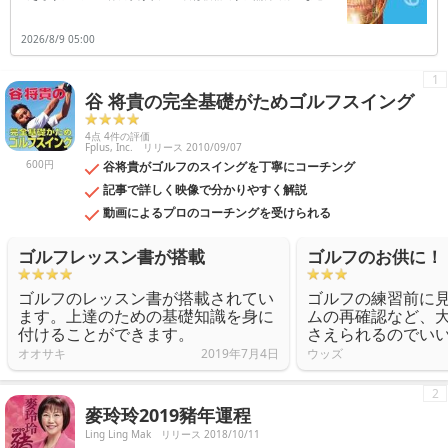
の漫画などの読書を楽しむ事ができ、アプリによっては読み放題なども
採用されています。ただし全ての書籍が有料ではなく、電子ブックによ
2026/8/9 05:00
っては、指定価格での購入が必要になる場合があります。2つ目は品揃
えで、非常に多彩なジャンルの書籍を楽しむ事ができます。洋書や全巻
セットなど、幅広い書籍を楽しむ事も可能です。また読書を一旦中断し
1
ても、直ちに検索できる機能も完備されています。前回読んだ特定の箇
谷 将貴の完全基礎がためゴルフスイング
所を、自動表示させる機能も備わっているのです。便利に読書を楽しみ
たい時は、アプリはダウンロードしておきましょう。※紹介中のアプリ
は一部無料・有料版を含みます。
4点 4件の評価
Fplus, Inc.
リリース 2010/09/07
600円
谷将貴がゴルフのスイングを丁寧にコーチング
記事で詳しく映像で分かりやすく解説
動画によるプロのコーチングを受けられる
ゴルフレッスン書が搭載
ゴルフのお供に！
ゴルフのレッスン書が搭載されてい
ゴルフの練習前に
ます。上達のための基礎知識を身に
ムの再確認など、
付けることができます。
さえられるのでい
オオサキ
2019年7月4日
ウッズ
2
麥玲玲2019豬年運程
Ling Ling Mak
リリース 2018/10/11