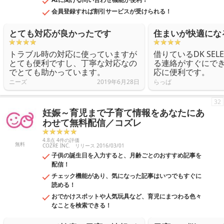
会員登録すれば割引サービスが受けられる！
とても対応が良かったです
住まいが快適にな
トラブル時の対応に使っていますが
借りているDK SEL
とても便利ですし、丁寧な対応なの
る連絡がすぐにで
でとても助かっています。
応に便利です。
ニーズ
2019年6月28日
らっば
32
妊娠～育児まで子育て情報をあなたにあ
わせて無料配信／コズレ
4.8点 4件の評価
無料
COZRE INC.
リリース 2016/03/01
子供の誕生日を入力すると、月齢ごとのおすすめ記事を
配信！
チェック機能があり、気になった記事はいつでもすぐに
読める！
おでかけスポットや人気玩具など、育児にまつわる色々
なことを検索できる！