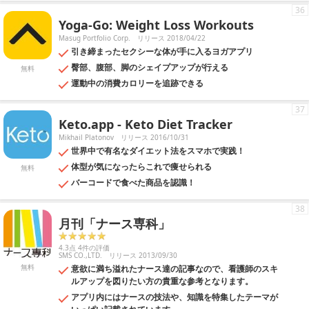
36
Yoga-Go: Weight Loss Workouts
Masug Portfolio Corp.
リリース 2018/04/22
引き締まったセクシーな体が手に入るヨガアプリ
臀部、腹部、脚のシェイプアップが行える
無料
運動中の消費カロリーを追跡できる
37
Keto.app - Keto Diet Tracker
Mikhail Platonov
リリース 2016/10/31
世界中で有名なダイエット法をスマホで実践！
体型が気になったらこれで痩せられる
無料
バーコードで食べた商品を認識！
38
月刊「ナース専科」
4.3点 4件の評価
SMS CO.,LTD.
リリース 2013/09/30
無料
意欲に満ち溢れたナース達の記事なので、看護師のスキ
ルアップを図りたい方の貴重な参考となります。
アプリ内にはナースの技法や、知識を特集したテーマが