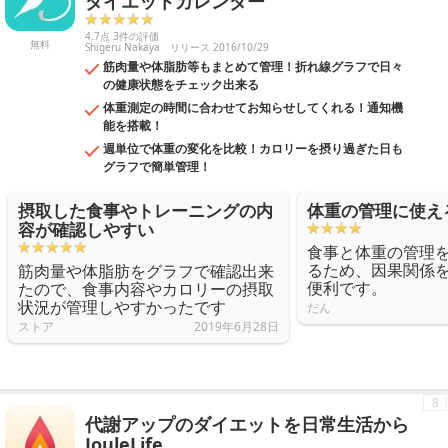
ダイエットカレンダー
4.7点 3件の評価
無料
Shigeru Nakaya
リリース 2016/10/29
筋肉量や体脂肪等もまとめて管理！折れ線グラフで日々
の健康状態をチェック出来る
体重測定の時間に合わせてお知らせしてくれる！通知機
能を搭載！
週単位で体重の変化を比較！カロリーを摂り過ぎた日も
グラフで簡単管理！
摂取した食事やトレーニングの内
体重の管理に使え
容が確認しやすい
食事と体重の管理
るため、因果関係
筋肉量や体脂肪をグラフで確認出来
便利です。
たので、食事内容やカロリーの摂取
状況が管理しやすかったです
だん
ストア
2019年6月28日
8
代謝アップのダイエットを日常生活から
JouleLife