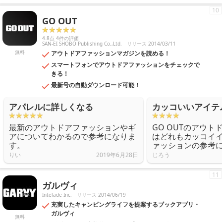
10
GO OUT
4.8点 4件の評価
SAN-EI SHOBO Publishing Co.,Ltd.
リリース 2014/03/11
無料
アウトドアファッションマガジンを読める！
スマートフォンでアウトドアファッションをチェックで
きる！
最新号の自動ダウンロード可能！
アパレルに詳しくなる
カッコいいアイテ
最新のアウトドアファッションやギ
GO OUTのアウ
アについてわかるので参考になりま
はどれもカッコイ
す。
ァッションの参考
りい
2019年6月28日
じろう
11
ガルヴィ
Intelade Inc.
リリース 2014/06/19
充実したキャンピングライフを提案するブックアプリ・
ガルヴィ
無料