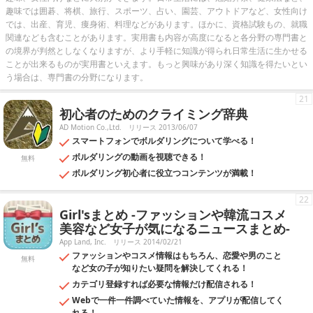
趣味では囲碁、将棋、旅行、スポーツ、占い、園芸、アウトドアなど、女性向け
では、出産、育児、痩身術、料理などがあります。ほかに、資格試験もの、就職
関連なども含むことがあります。実用書も内容が高度になると各分野の専門書と
の境界が判然としなくなりますが、より手軽に知識が得られ日常生活に生かせる
ことが出来るものが実用書といえます。もっと興味があり深く知識を得たいとい
う場合は、専門書の分野になります。
21
初心者のためのクライミング辞典
AD Motion Co.,Ltd.
リリース 2013/06/07
スマートフォンでボルダリングについて学べる！
ボルダリングの動画を視聴できる！
無料
ボルダリング初心者に役立つコンテンツが満載！
22
Girl'sまとめ -ファッションや韓流コスメ
美容など女子が気になるニュースまとめ-
App Land, Inc.
リリース 2014/02/21
ファッションやコスメ情報はもちろん、恋愛や男のこと
無料
など女の子が知りたい疑問を解決してくれる！
カテゴリ登録すれば必要な情報だけ配信される！
Webで一件一件調べていた情報を、アプリが配信してく
れる！