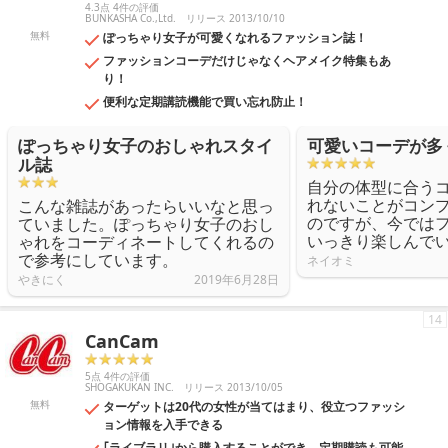
4.3点 4件の評価
BUNKASHA Co.,Ltd.
リリース 2013/10/10
無料
ぽっちゃり女子が可愛くなれるファッション誌！
ファッションコーデだけじゃなくヘアメイク特集もあ
り！
便利な定期講読機能で買い忘れ防止！
ぽっちゃり女子のおしゃれスタイ
可愛いコーデが多
ル誌
自分の体型に合う
れないことがコン
こんな雑誌があったらいいなと思っ
のですが、今では
ていました。ぽっちゃり女子のおし
いっきり楽しんで
ゃれをコーディネートしてくれるの
で参考にしています。
ネイオミ
やきにく
2019年6月28日
14
CanCam
5点 4件の評価
SHOGAKUKAN INC.
リリース 2013/10/05
無料
ターゲットは20代の女性が当てはまり、役立つファッシ
ョン情報を入手できる
｢ライブラリ｣から購入することができ、定期購読も可能