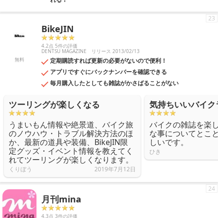
23
BikeJIN
4.2点 5件の評価
DENTSU MAGAZINE
リリース 2013/02/13
無料
定期購読すれば更新の必要がないので便利！
アプリですぐにバックナンバーを確認できる
毎月購入したとしても雑誌がかさばることがない
ツーリングが楽しくなる
気持ちいいバイク
うまいもん情報や絶景道、バイク旅
バイクの雑誌を楽
のノウハウ・トラブル解決方法のほ
な事についてとこ
か、最新の道具や装備、BikeJIN限
しいです。
定グッズ・イベント情報を教えてく
ひき
れてツーリングが楽しくなります。
くりぼう
2019年7月12日
24
月刊mina
4.3点 3件の評価