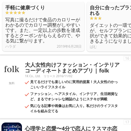
手軽に健康づくり
自分に合ったプラ
れる
写真に撮るだけで食品のカロリーが
わかるのでカロリー調整がしやすい
ダイエットの一環
です。また、一定以上の歩数を達成
が、セルフプラン
するとクーポンがもらえるので、や
択ができて効果的
る気に繋がります。
きるようになりま
ハラダ
2019年6月28日
ばむ
16
大人女性向けファッション・インテリア
コーディネートまとめアプリ | folk
1K Co., Ltd.
リリース 2016/11/02
見てるだけでも楽しいのに実用的提案！大人女性のかっ
無料
こいいライフスタイル
ファッション、ヘアスタイル、インテリア、生活雑貨な
ど、まるでオシャレな雑誌のようにステキが満載
気になる記事や画像はお気に入り。私だけのライフスタ
イルを組み立てる
17
心理学と恋愛〜4分で恋人に？スマホ恋