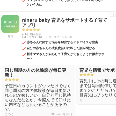
という方に
43
ninaru baby 育児をサポートする子育て
アプリ
4.3点 3件の評価
無料
EVER SENSE, INC.
リリース 2016/12/20
赤ちゃんに関する悩みを解決するアドバイスが豊富
自分の赤ちゃんの成長度合いに即した話が聞ける
新米ママさんが安心して子育てができるように徹底サポ
ート
同じ周期の方の体験談が毎日更
育児を情報でサポ
新！
育児中にその時に
までは毎日配信し
予定日のカウントダウンだけでなく
めてのことだらけ
同じ周期の方の体験談が毎日更新さ
目育児にぴったり
れるのが嬉しいい！自分と同じ気持
ちなんだなとか、今悩んでて知りた
あい
い内容などもわかることがあるの
で。
こつこ
2019年6月28日