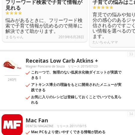
フリーワード検索で子育て情報が
子育ての悩みはこ
見れる
育児での悩みや知
分の感心のあるジ
悩みがあるときに、フリーワード検
信されるのですご
索で子育て情報が読めるので簡単に
い情報を選べるの
解決できて助かります。
ます。
まるちゃん
2019年6月28日
たいちゃんママ
33
Receitas Low Carb Atkins +
Wagner Ponciano de Souza
リリース 2015/07/23
これ一つで、無理のない低炭水化物ダイエットが実践で
きる！
240円
アトキンス博士の理論をもとに開発されたメニューが実
践できる
お気に入りのレシピは登録しておくことでいつでも見ら
れる
34
Mac Fan
DENTSU MAGAZINE
リリース 2011/10/15
Mac PCをより使いやすくできる情報が読める