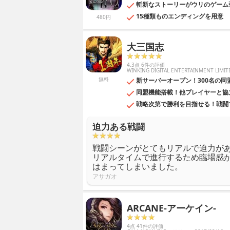
斬新なストーリーがウリのゲーム
15種類ものエンディングを用意
480円
大三国志
4.3点 6件の評価
WINKING DIGITAL ENTERTAINMENT LIMIT
無料
新サーバーオープン！300名の同盟
同盟機能搭載！他プレイヤーと協
戦略次第で勝利を目指せる！戦闘
迫力ある戦闘
戦闘シーンがとてもリアルで迫力が
リアルタイムで進行するため臨場感
はまってしまいました。
アサガオ
ARCANE-アーケイン-
4点 41件の評価