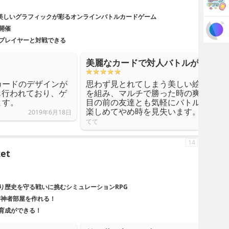
rse) 美しいグラフィックが彩るオンラインバトルカードゲーム
開催
プレイヤーと対戦できる
美麗なカードで対人バトルが楽しい
カードのデザインが
思わず見とれてしまう美しい絵柄のカ
sも行われており、ゲ
を組み、マルチで勝った時の爽快感は
ます。
目の前の友達とも気軽にバトルできる
楽しめてやめ時を見失います。
2019年6月18日
てて
14
et
り歴史を守る戦いに挑むシミュレーションRPG
審神者部屋を作れる！
育成ができる！