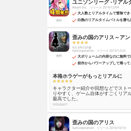
ユニゾンリーグ -リアル
Ateam Inc.
リリース 2014/12/04
大人数とリアルタイムで冒険でき
白熱のリアルタイムバトルを勝ち
無料
歪みの国のアリス～アン
4点 6件の評価
SunCorporation
リリース 2015/12/22
無料
大ボリュームの内容なのに無料で
前作からパワーアップして帰って
本格ホラゲーがもっとリアルに
キャラクター紹介や回想などでスト
りやすく、ゲーム自体がすごくリア
最高でした。
mitukan1
歪みの国のアリス
SunCorporation
リリース 2010/10/14