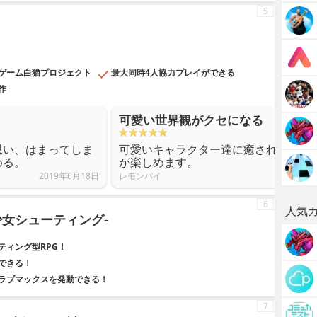
5
ゲーム白猫プロジェクト
最大同時4人協力プレイができる
作
可愛い世界観がクセになる
思い、はまってしま
可愛いキャラクター達に癒されながら
める。
が楽しめます。
2019年6月18日
レモンパイ
6
人気
少女シューティング-
ティング型RPG！
できる！
ラブマックスを発動できる！
7