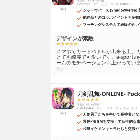
4.3点 131件の評価
Cygames, Inc.
リリース 2016/06/17
無料
シャドウバース (Shadowve
他作品とのコラボイベントも多数
マッチングシステムで経験の近い
デザインが素敵
スマホでカードバトルが出来る上、
とても綺麗で可愛いです。e-sport
ームのモチベーションも上がってい
たまご
刀剣乱舞-ONLINE- Pock
4.8点 4件の評価
DMM GAMES LLC.
リリース 2016/03/01
無料
刀剣男子たちを率いて審神者とな
景趣やBGMを交換して個性的な
和風イケメンキャラたちと交流や