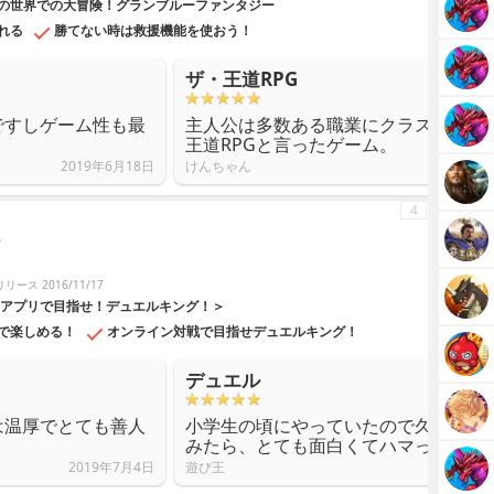
の世界での大冒険！グランブルーファンタジー
れる
勝てない時は救援機能を使おう！
ザ・王道RPG
ですしゲーム性も最
主人公は多数ある職業にクラスチェン
王道RPGと言ったゲーム。
2019年6月18日
けんちゃん
4
ス
リリース 2016/11/17
ドアプリで目指せ！デュエルキング！＞
で楽しめる！
オンライン対戦で目指せデュエルキング！
デュエル
は温厚でとても善人
小学生の頃にやっていたので久しぶり
みたら、とても面白くてハマってます
2019年7月4日
遊び王