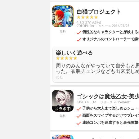
白猫プロジェクト
4.1点 37件の評価
COLOPL, Inc.
リリース 2014/07/25
無料
個性的なキャラクターと探検する
オリジナルのコントローラーで操
楽しいく遊べる
周りのみんながやっていて自分もと
った。衣装チェンジなども出来楽し
わた
ゴシックは魔法乙女-美
CAVE Co., Ltd.
リリース 2015/04/01
子供から大人まで楽しめるシュー
画面をスワイプするだけでプレイ
無料
連続コンボを達成すると最強攻撃