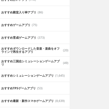
おすすめ殿堂入り神アプリ
(86)
おすすめゲームアプリ
(75)
おすすめ育成ゲームアプリ
(373)
おすすめダウンロードした音楽・楽曲をオフ
(20)
ラインで再生するアプリ
おすすめ三国志シミュレーションゲームアプ
シナリオに少し感動した
(49)
リ
ほらーなので怖い
ホラー一辺倒かと思いきや、ちょっと泣
おすすめシミュレーションゲームアプリ
(1,645)
て意外な面白さを体験できました。
2019年7月10日
播磨
おすすめTPSゲームアプリ
(53)
おすすめ最新・新作スマホゲームアプリ
(8,639)