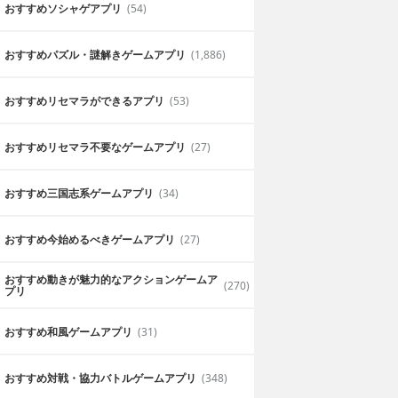
おすすめソシャゲアプリ
(54)
おすすめパズル・謎解きゲームアプリ
(1,886)
絶対おすすめ！
ジでき、いかにも
CMでも有名なグラブル！ 今どきやって
おすすめリセマラができるアプリ
(53)
ない！ ハマること間違いなしです✌️‼️
2019年6月3日
かつお
おすすめリセマラ不要なゲームアプリ
(27)
おすすめ三国志系ゲームアプリ
(34)
おすすめ今始めるべきゲームアプリ
(27)
おすすめ動きが魅力的なアクションゲームア
(270)
プリ
懐かしい
おすすめ和風ゲームアプリ
(31)
にアプリでやって
遊戯王がスマホでできるのは革命的だと
。
カードもあり、とても懐かしいです。
2019年6月28日
たまご
おすすめ対戦・協力バトルゲームアプリ
(348)