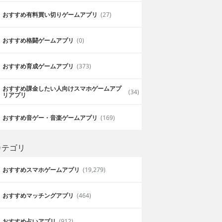
おすすめ有料買い切りゲームアプリ
(27)
おすすめ格闘ゲームアプリ
(0)
おすすめ育成ゲームアプリ
(373)
白猫プロジェクト
おすすめ課金したい人向けスマホゲームアプ
(34)
リアプリ
バトルや街づくり
ガチャが面白いです。結構石配るから最
楽しめてます。
おすすめ音ゲー・音楽ゲームアプリ
(169)
2019年6月3日
ハイキュー
カテゴリ
おすすめスマホゲームアプリ
(19,279)
おすすめマッチングアプリ
(464)
おすすめ占いアプリ
(912)