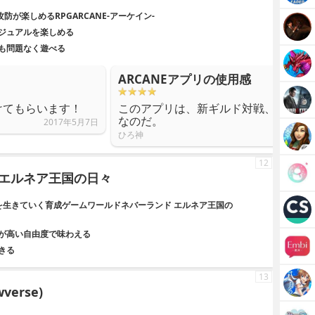
防が楽しめるRPGARCANE-アーケイン-
ジュアルを楽しめる
も問題なく遊べる
ARCANEアプリの使用感
けてもらいます！
このアプリは、新ギルド対戦、ギルド
なのだ。
2017年5月7日
ひろ神
12
エルネア王国の日々
を生きていく育成ゲームワールドネバーランド エルネア王国の
が高い自由度で味わえる
きる
13
erse)