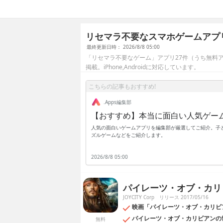
リセマラ不要なスマホゲームアプ
最終更新日時： 2026/8/8 05:00
「リセマラ不要なゲーム」アプリ27件（うち無料ア
掲載。iPhone,Androidに対応しています。
こちらの記事もおすすめ!
.Apps編集部
【おすすめ】本当に面白い人気ゲー
人気の面白いゲームアプリを編集部が厳選してご紹介。子ど
ズルゲームなどをご紹介します。
2026/8/8 05:00
パイレーツ・オブ・カリ
JOYCITY Corp
リリース 2017/05/16
映画「パイレーツ・オブ・カリビ
パイレーツ・オブ・カリビアンの
無料