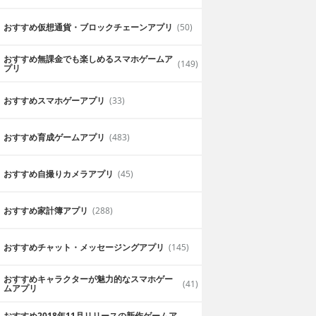
おすすめ仮想通貨・ブロックチェーンアプリ
(50)
おすすめ無課金でも楽しめるスマホゲームア
(149)
プリ
ARCANE-アーケイン-
おすすめスマホゲーアプリ
(33)
アジト戦のゲーム
150人同時対戦が可能って書いてあった
のでやってみた。まあまあおもしろいで
2017年4月28日
名無しさん
おすすめ育成ゲームアプリ
(483)
おすすめ自撮りカメラアプリ
(45)
おすすめ家計簿アプリ
(288)
おすすめチャット・メッセージングアプリ
(145)
おすすめキャラクターが魅力的なスマホゲー
(41)
ムアプリ
おすすめ2018年11月リリースの新作ゲームア