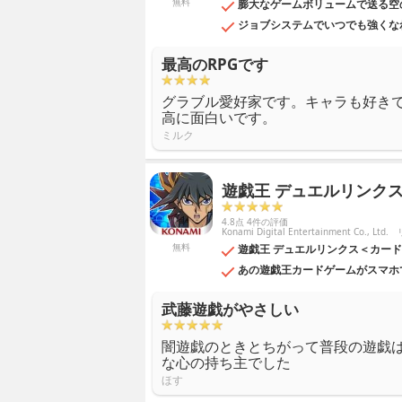
無料
膨大なゲームボリュームで送る空
ジョブシステムでいつでも強くな
最高のRPGです
グラブル愛好家です。キャラも好き
高に面白いです。
ミルク
遊戯王 デュエルリンク
4.8点 4件の評価
Konami Digital Entertainment Co., Ltd.
無料
遊戯王 デュエルリンクス＜カー
あの遊戯王カードゲームがスマホ
武藤遊戯がやさしい
闇遊戯のときとちがって普段の遊戯
な心の持ち主でした
ほす