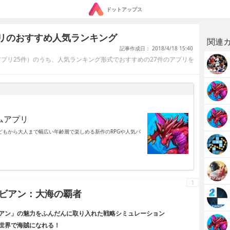
ドットアップス
リのおすすめ人気ランキング
関連
記事作成日： 2018/4/18 15:40
プリ25件）のうち、人気ランキング形式でおすすめの27件のアプリを
ムアプリ
もから大人まで幅広い年齢層で楽しめる新作のRPGや人気パ
1
ビアン：大海の覇者
アン」の魅力をふんだんに取り入れた戦略シミュレーション
世界で海賊になれる！