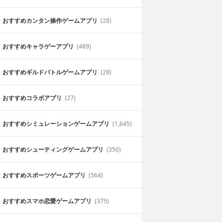
おすすめカンタン操作ゲームアプリ
(28)
おすすめキャラゲーアプリ
(489)
おすすめギルドバトルゲームアプリ
(28)
おすすめコラボアプリ
(27)
感想
おすすめシミュレーションゲームアプリ
(1,645)
きます。またシス
課金したくないって人にはオススメ。無
しめるところも良
る。また、チャットもできるのも楽しさ
おすすめシューティングゲームアプリ
(350)
たあ
2019年6月3日
おすすめスポーツゲームアプリ
(564)
おすすめスマホ恋愛ゲームアプリ
(375)