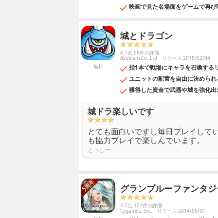
映画で見た名場面をゲームで再び
城とドラゴン
4.1点 58件の評価
Asobism.Co.,Ltd
リリース 2015/02/04
無料
指1本で戦場にキャラを召喚する
ユニットの配置を自由に決められ
獲得した資金で武器や城を強化出
城ドラ楽しいです
とても面白いですし毎日プレイして
も協力プレイで楽しんでいます。
とっしー
グランブルーファンタジ
4.2点 122件の評価
Cygames, Inc.
リリース 2014/05/01