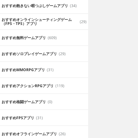
おすすめ飽きない暇つぶしゲームアプリ
(34)
おすすめオンラインシューティングゲーム
(29)
（FPS・TPS）アプリ
おすすめ無料ゲームアプリ
(609)
おすすめソロプレイゲームアプリ
(29)
おすすめ MMORPGアプリ
(31)
戦略性重視
おすすめアクションRPGアプリ
(119)
がとても面白いで
強キャラでごり押しとかはできないです
駆使しないと勝てません。
2019年7月10日
ノブコ
おすすめ格闘ゲームアプリ
(0)
おすすめFPSアプリ
(31)
おすすめオフラインゲームアプリ
(26)