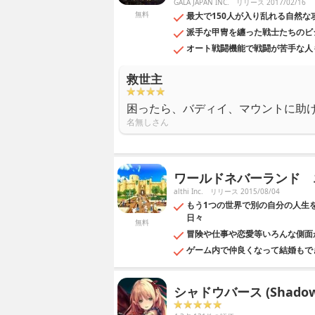
GALA JAPAN INC.
リリース 2017/02/16
無料
最大で150人が入り乱れる自然な攻
派手な甲冑を纏った戦士たちのビ
オート戦闘機能で戦闘が苦手な人
救世主
困ったら、バディイ、マウントに助
名無しさん
ワールドネバーランド 
althi Inc.
リリース 2015/08/04
もう1つの世界で別の自分の人生
日々
無料
冒険や仕事や恋愛等いろんな側面
ゲーム内で仲良くなって結婚もで
シャドウバース (Shadowv