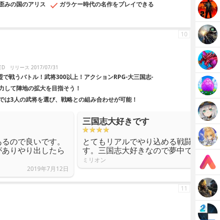
歪みの国のアリス
ガラケー時代の名作をプレイできる
10
ED
リリース 2017/07/31
で戦うバトル！武将300以上！アクションRPG-大三国志-
力して陣地の拡大を目指そう！
では3人の武将を選び、戦略との組み合わせが可能！
三国志大好きです
あるので良いです。
とてもリアルでやり込める戦闘シーン
がありやり出したら
す。三国志大好きなので夢中ですね。
ミリオン
2019年7月12日
11