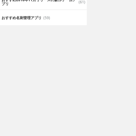
(61)
プリ
おすすめ名刺管理アプリ
(59)
！
CMで人気のカードゲーム。キレイす
ク！
ードを集めデッキ
たまらないです。
CMを見て気になってダウンロードした
ので、仲間同士で
いました。声優陣も有名だし、キレイな
オンライン対戦がめっちゃ楽しいカード
2019年6月3日
ぐっさん