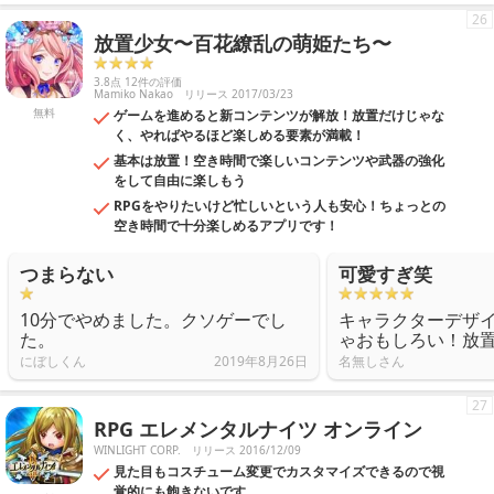
26
放置少女〜百花繚乱の萌姫たち〜
3.8点 12件の評価
Mamiko Nakao
リリース 2017/03/23
無料
ゲームを進めると新コンテンツが解放！放置だけじゃな
く、やればやるほど楽しめる要素が満載！
基本は放置！空き時間で楽しいコンテンツや武器の強化
をして自由に楽しもう
RPGをやりたいけど忙しいという人も安心！ちょっとの
空き時間で十分楽しめるアプリです！
つまらない
可愛すぎ笑
10分でやめました。クソゲーでし
キャラクターデザ
た。
ゃおもしろい！放
にぼしくん
2019年8月26日
名無しさん
27
RPG エレメンタルナイツ オンライン
WINLIGHT CORP.
リリース 2016/12/09
見た目もコスチューム変更でカスタマイズできるので視
覚的にも飽きないです