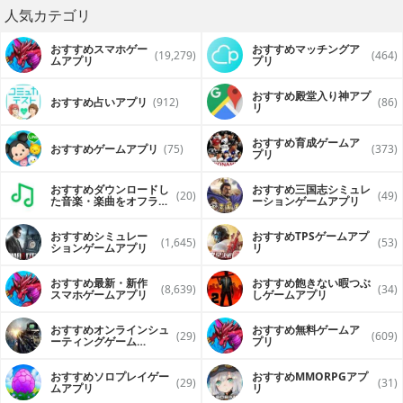
人気カテゴリ
おすすめスマホゲー
おすすめマッチングア
(19,279)
(464)
ムアプリ
プリ
おすすめ殿堂入り神アプ
おすすめ占いアプリ
(912)
(86)
リ
おすすめ育成ゲームア
おすすめゲームアプリ
(75)
(373)
プリ
おすすめダウンロードし
おすすめ三国志シミュレ
(20)
(49)
た音楽・楽曲をオフライ
ーションゲームアプリ
ンで再生するアプリ
おすすめシミュレー
おすすめTPSゲームアプ
(1,645)
(53)
ションゲームアプリ
リ
おすすめ最新・新作
おすすめ飽きない暇つぶ
(8,639)
(34)
スマホゲームアプリ
しゲームアプリ
おすすめオンラインシュ
おすすめ無料ゲームア
(29)
(609)
ーティングゲーム
プリ
（FPS・TPS）アプリ
おすすめソロプレイゲー
おすすめ MMORPGアプ
(29)
(31)
ムアプリ
リ