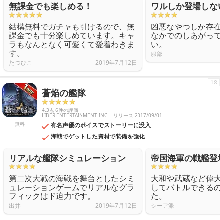
無課金でも楽しめる！
ワルしか登場しな
結構無料でガチャも引けるので、無
凶悪なやつしか存
課金でも十分楽しめています。キャ
なかでのしあがっ
ラもなんとなく可愛くて愛着わきま
い。
す。
服部
たつひこ
2019年7月12日
18
蒼焔の艦隊
4.3点 6件の評価
LIBER ENTERTAINMENT INC.
リリース 2017/09/01
無料
有名声優のボイスでストーリーに没入
海戦でゲットした資材で装備を強化
リアルな艦隊シミュレーション
帝国海軍の戦艦登
第二次大戦の海戦を舞台としたシミ
大和や武蔵など偉
ュレーションゲームでリアルなグラ
してバトルできる
フィックはド迫力です。
た。
出井
2019年7月12日
シーア派