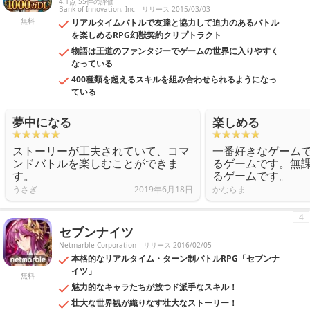
4.1点 55件の評価
Bank of Innovation, Inc
リリース 2015/03/03
無料
リアルタイムバトルで友達と協力して迫力のあるバトル
を楽しめるRPG幻獣契約クリプトラクト
物語は王道のファンタジーでゲームの世界に入りやすく
なっている
400種類を超えるスキルを組み合わせられるようになっ
ている
夢中になる
楽しめる
ストーリーが工夫されていて、コマ
一番好きなゲーム
ンドバトルを楽しむことができま
るゲームです。無
す。
るゲームです。
うさぎ
2019年6月18日
かならま
4
セブンナイツ
Netmarble Corporation
リリース 2016/02/05
本格的なリアルタイム・ターン制バトルRPG「セブンナ
イツ」
無料
魅力的なキャラたちが放つド派手なスキル！
壮大な世界観が織りなす壮大なストーリー！