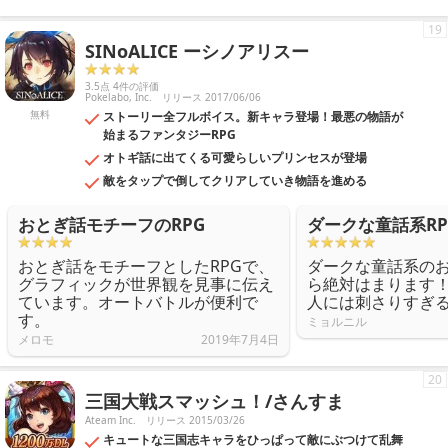
19
SINoALICE ーシノアリスー
3.5点 4件の評価
Pokelabo, Inc.
リリース 2017/06/06
無料
ストーリー全フルボイス。新キャラ登場！最悪の物語が
始まるファンタジーRPG
オトギ話に出てくる可愛らしいプリンセスが登場
敵をタップで倒してクリアしていき物語を進める
おとぎ話モチーフのRPG
ダークな童話系RP
おとぎ話をモチーフとしたRPGで、
ダークな童話系の
グラフィックが世界観を見事に伝え
ら絶対はまります
ています。オートバトルが便利で
人には刺さりすぎ
す。
ミョルニル
メロモ
2019年7月4日
20
三国大戦スマッシュ！/さんすま
Ateam Inc.
リリース 2015/03/26
キュートな三国志キャラをひっぱって敵にぶつけて乱舞