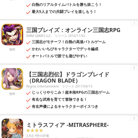
白熱のリアルタイムバトルを勝ち抜こう！
最大5人までの共闘プレイを楽しもう！
7
三国ブレイズ：オンライン三国志RPG
DMM GAMES LLC.
リリース 2016/11/02
三国志がモチーフ！白熱の高速バトルゲーム
かわいいちびキャラクターでデッキ編成
無料
オートバトルで誰でも遊びやすい
8
【三国志烈伝】ドラゴンブレイド
（DRAGON BLADE）
Regina Entertainment
リリース 2017/04/13
じっくりやりこみ！超本格RPGの三国志ゲーム
無料
有名な武将を育てて冒険できる！
有名声優によるキャラクターボイスつき
9
ミトラスフィア -MITRASPHERE-
3.8点 4件の評価