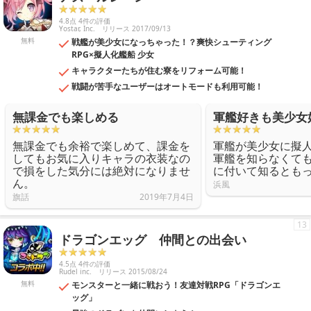
4.8点 4件の評価
Yostar, Inc.
リリース 2017/09/13
無料
戦艦が美少女になっちゃった！？爽快シューティング
RPG×擬人化艦船 少女
キャラクターたちが住む寮をリフォーム可能！
戦闘が苦手なユーザーはオートモードも利用可能！
無課金でも楽しめる
軍艦好きも美少女
無課金でも余裕で楽しめて、課金を
軍艦が美少女に擬
してもお気に入りキャラの衣装なの
軍艦を知らなくて
で損をした気分には絶対になりませ
に付いて知るとも
ん。
浜風
旗話
2019年7月4日
13
ドラゴンエッグ 仲間との出会い
4.5点 4件の評価
Rudel inc.
リリース 2015/08/24
無料
モンスターと一緒に戦おう！友達対戦RPG「ドラゴンエ
ッグ」