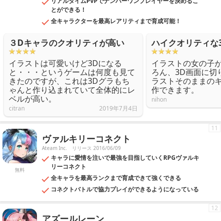
リアルタイムPvPでナンバーワンプレイヤーを決めるこ
とができる！
全キャラクターを最高レアリティまで育成可能！
３Dキャラのクオリティが高い
ハイクオリティな
イラストは可愛いけど3Dになる
イラストの女の子
と・・・というゲームは何度も見て
ろん、3D画面に切
きたのですが、これは3Dグラもち
ラストそのままの
ゃんと作り込まれていて全体的にレ
作できます。
ベルが高い。
nihon
citran
2019年7月4日
11
ヴァルキリーコネクト
Ateam Inc.
リリース 2016/06/09
キャラに愛情を注いで最強を目指していくRPGヴァルキ
リーコネクト
無料
全キャラを最高ランクまで育成できて強くできる
コネクトバトルで協力プレイができるようになっている
12
アズールレーン