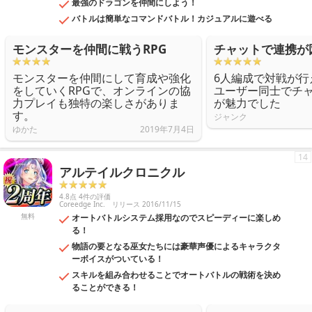
最強のドラゴンを仲間にしよう！
バトルは簡単なコマンドバトル！カジュアルに遊べる
モンスターを仲間に戦うRPG
チャットで連携が
モンスターを仲間にして育成や強化
6人編成で対戦が行
をしていくRPGで、オンラインの協
ユーザー同士でチ
力プレイも独特の楽しさがありま
が魅力でした
す。
ジャンク
ゆかた
2019年7月4日
14
アルテイルクロニクル
4.8点 4件の評価
Coreedge Inc.
リリース 2016/11/15
無料
オートバトルシステム採用なのでスピーディーに楽しめ
る！
物語の要となる巫女たちには豪華声優によるキャラクタ
ーボイスがついている！
スキルを組み合わせることでオートバトルの戦術を決め
ることができる！