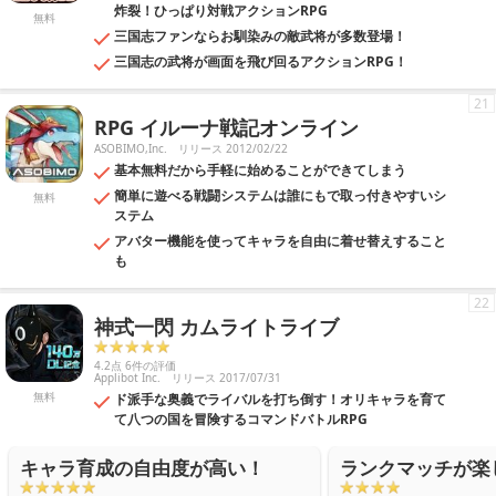
炸裂！ひっぱり対戦アクションRPG
無料
三国志ファンならお馴染みの敵武将が多数登場！
三国志の武将が画面を飛び回るアクションRPG！
21
RPG イルーナ戦記オンライン
ASOBIMO,Inc.
リリース 2012/02/22
基本無料だから手軽に始めることができてしまう
簡単に遊べる戦闘システムは誰にもで取っ付きやすいシ
無料
ステム
アバター機能を使ってキャラを自由に着せ替えすること
も
22
神式一閃 カムライトライブ
4.2点 6件の評価
Applibot Inc.
リリース 2017/07/31
無料
ド派手な奥義でライバルを打ち倒す！オリキャラを育て
て八つの国を冒険するコマンドバトルRPG
キャラ育成の自由度が高い！
ランクマッチが楽