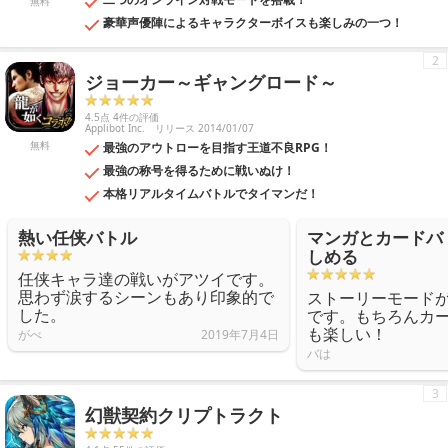
無料
豪華声優陣によるキャラクターボイスも楽しみの一つ！
2
ジョーカー～ギャングロード～
4.5点 4件の評価
Applibot Inc.
リリース 2014/01/07
無料
最強のアウトローを目指す王道不良RPG！
最強の称号を得るために戦いぬけ！
本格リアルタイムバトルでタイマンだ！
熱い任侠バトル
マンガとカードバ
しめる
任侠キャラ達の戦いがアツイです。
思わず涙するシーンもあり印象的で
ストーリーモード
した。
です。もちろんカ
も楽しい！
がべ
2019年7月4日
バは
3
幻獣契約クリプトラクト