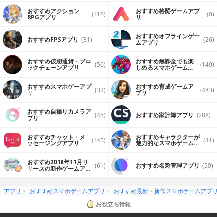
おすすめアクション
おすすめ格闘ゲームアプ
(119)
(0)
RPGアプリ
リ
おすすめオフラインゲー
おすすめFPSアプリ
(31)
(26)
ムアプリ
おすすめ仮想通貨・ブロ
おすすめ無課金でも楽
(50)
(149)
ックチェーンアプリ
しめるスマホゲームア
プリ
おすすめスマホゲーアプ
おすすめ育成ゲームア
(33)
(483)
リ
プリ
おすすめ自撮りカメラア
(45)
おすすめ家計簿アプリ
(288)
プリ
おすすめチャット・メ
おすすめキャラクターが
(145)
(41)
ッセージングアプリ
魅力的なスマホゲームア
プリ
おすすめ2018年11月リ
(61)
おすすめ名刺管理アプリ
(59)
リースの新作ゲームアプ
リ
アプリ
おすすめスマホゲームアプリ
おすすめ最新・新作スマホゲームアプ
お役立ち情報