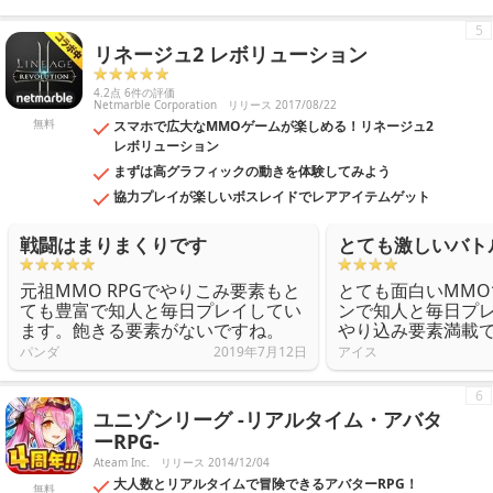
5
リネージュ2 レボリューション
4.2点 6件の評価
Netmarble Corporation
リリース 2017/08/22
無料
スマホで広大なMMOゲームが楽しめる！リネージュ2
レボリューション
まずは高グラフィックの動きを体験してみよう
協力プレイが楽しいボスレイドでレアアイテムゲット
戦闘はまりまくりです
とても激しいバト
元祖MMO RPGでやりこみ要素もと
とても面白いMMO
ても豊富で知人と毎日プレイしてい
ンで知人と毎日プ
ます。飽きる要素がないですね。
やり込み要素満載
パンダ
2019年7月12日
アイス
6
ユニゾンリーグ -リアルタイム・アバタ
ーRPG-
Ateam Inc.
リリース 2014/12/04
大人数とリアルタイムで冒険できるアバターRPG！
無料