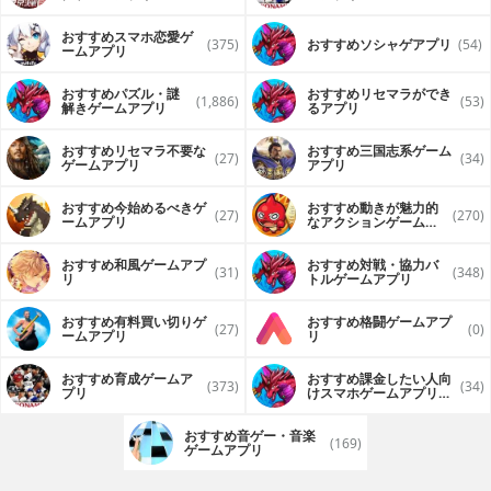
おすすめスマホ恋愛ゲ
(375)
おすすめソシャゲアプリ
(54)
ームアプリ
おすすめパズル・謎
おすすめリセマラができ
(1,886)
(53)
解きゲームアプリ
るアプリ
おすすめリセマラ不要な
おすすめ三国志系ゲーム
(27)
(34)
ゲームアプリ
アプリ
おすすめ今始めるべきゲ
おすすめ動きが魅力的
(27)
(270)
ームアプリ
なアクションゲームア
プリ
おすすめ和風ゲームアプ
おすすめ対戦・協力バ
(31)
(348)
リ
トルゲームアプリ
おすすめ有料買い切りゲ
おすすめ格闘ゲームアプ
(27)
(0)
ームアプリ
リ
おすすめ育成ゲームア
おすすめ課金したい人向
(373)
(34)
プリ
けスマホゲームアプリア
プリ
おすすめ音ゲー・音楽
(169)
ゲームアプリ