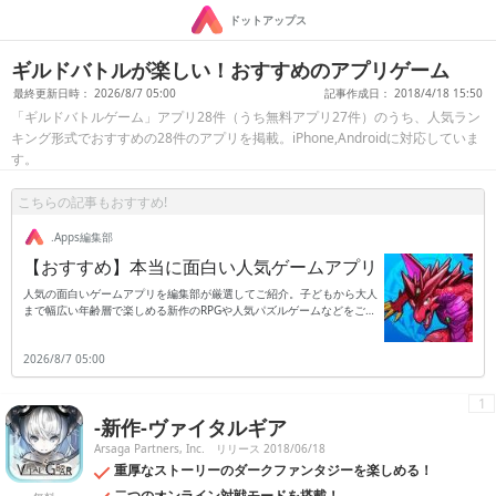
ドットアップス
ギルドバトルが楽しい！おすすめのアプリゲーム
最終更新日時： 2026/8/7 05:00
記事作成日： 2018/4/18 15:50
「ギルドバトルゲーム」アプリ28件（うち無料アプリ27件）のうち、人気ラン
キング形式でおすすめの28件のアプリを掲載。iPhone,Androidに対応していま
す。
こちらの記事もおすすめ!
.Apps編集部
【おすすめ】本当に面白い人気ゲームアプリ
人気の面白いゲームアプリを編集部が厳選してご紹介。子どもから大人
まで幅広い年齢層で楽しめる新作のRPGや人気パズルゲームなどをご紹
介します。
2026/8/7 05:00
1
-新作-ヴァイタルギア
Arsaga Partners, Inc.
リリース 2018/06/18
重厚なストーリーのダークファンタジーを楽しめる！
二つのオンライン対戦モードを搭載！