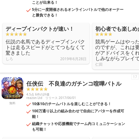
ことが出来る！
5分に一度開催されるオンラインバトルで他のオーナー
と勝負できる！
ディープインパクトが速い！
初心者でも楽しめ
伝説の名馬であるディープインパク
競馬ゲームはやっ
トは走るスピードがとてつもなくて
のですが、これは
驚きました
がアドバイスをく
しみながらプレイ
しろ
2019年6月28日
仁田
17
任侠伝 不良達のガチンコ喧嘩バトル
4.5点 6件の評価
reazon Ltd
リリース 2017/06/01
無料
10体10のチームバトルを楽しむことができる！
100万通り以上の組み合わせで自由にアバターを作成可
能！
組織チャットや応援機能でチーム内コミュニケーション
も可能！