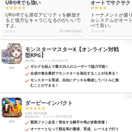
URやRでも強い
オートでサクサク
URやRでも潜在アビリティを解放す
トーナメントが盛
ると強力なキャラになるのがいいで
ルシステムがオー
すよ。
べて良い。
クルミ
2019年7月4日
ラツィオ
15
モンスターマスターX【オンライン対戦
型RPG】
JIN INC.
リリース 2016/01/19
ギルドを組んで最大20人のユーザーで協力可能！
無料
合成や進化素材でモンスターを強化することが出来る！
モンスターを育成、自由にデッキを構成してバトルに挑
むことができる！
16
ダービーインパクト
4.8点 4件の評価
Ateam Inc.
リリース 2013/05/23
無料
競馬ファン必見！実在する騎手や馬が多数登場！
オーナーとなって競走馬の繁殖、育成、レースまで行う