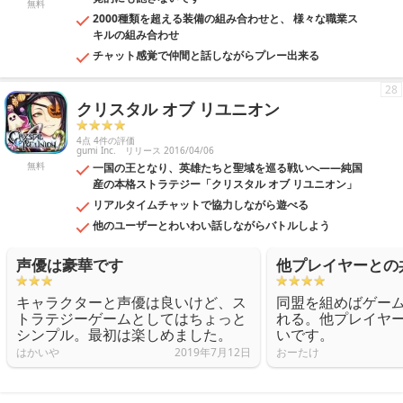
無料
2000種類を超える装備の組み合わせと、 様々な職業ス
キルの組み合わせ
チャット感覚で仲間と話しながらプレー出来る
28
クリスタル オブ リユニオン
4点 4件の評価
gumi Inc.
リリース 2016/04/06
無料
一国の王となり、英雄たちと聖域を巡る戦いへ――純国
産の本格ストラテジー「クリスタル オブ リユニオン」
リアルタイムチャットで協力しながら遊べる
他のユーザーとわいわい話しながらバトルしよう
声優は豪華です
他プレイヤーとの
キャラクターと声優は良いけど、ス
同盟を組めばゲー
トラテジーゲームとしてはちょっと
れる。他プレイヤ
シンプル。最初は楽しめました。
いです。
はかいや
2019年7月12日
おーたけ