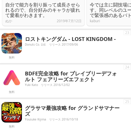
自分で能力を割り振って成長させら
今では主に闘技場
れるので、自分好みのキャラが疲れ
す。同レベルのユ
て愛着がわきます。
で緊張感のあるバ
ぬか
2019年7月12日
kaburi
23
ロストキングダム - LOST KINGDOM -
Donuts Co. Ltd.
リリース 2017/09/06
無料
24
BDFE完全攻略 for ブレイブリーデフォ
ルト フェアリーズエフェクト
Yuki Kato
リリース 2016/12/02
無料
25
グラサマ最強攻略 for グランドサマナー
ズ
Yousuke Kijima
リリース 2016/10/18
無料