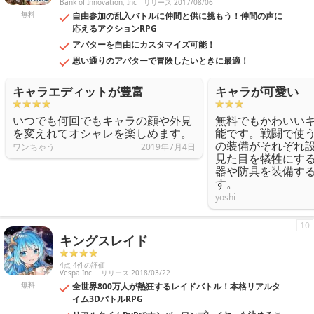
Bank of Innovation, Inc
リリース 2017/08/06
無料
自由参加の乱入バトルに仲間と供に挑もう！仲間の声に
応えるアクションRPG
アバターを自由にカスタマイズ可能！
思い通りのアバターで冒険したいときに最適！
キャラエディットが豊富
キャラが可愛い
いつでも何回でもキャラの顔や外見
無料でもかわいい
を変えれてオシャレを楽しめます。
能です。戦闘で使
の装備がそれぞれ
ワンちゃう
2019年7月4日
見た目を犠牲にす
器や防具を装備す
す。
yoshi
10
キングスレイド
4点 4件の評価
Vespa Inc.
リリース 2018/03/22
無料
全世界800万人が熱狂するレイドバトル！本格リアルタ
イム3DバトルRPG