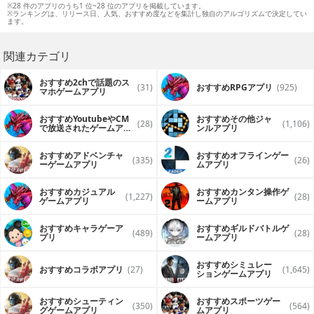
※28 件のアプリのうち1 位~28 位のアプリを掲載しています。
※ランキングは、リリース日、人気、おすすめ度などを集計し独自のアルゴリズムで決定してい
ます。
関連カテゴリ
おすすめ2chで話題のス
(31)
おすすめRPGアプリ
(925)
マホゲームアプリ
おすすめYoutubeやCM
おすすめその他ジャ
(28)
(1,106)
で放送されたゲームアプ
ンルアプリ
リ
おすすめアドベンチャ
おすすめオフラインゲー
(335)
(26)
ーゲームアプリ
ムアプリ
おすすめカジュアル
おすすめカンタン操作ゲ
(1,227)
(28)
ゲームアプリ
ームアプリ
おすすめキャラゲーア
おすすめギルドバトルゲ
(489)
(28)
プリ
ームアプリ
おすすめシミュレー
おすすめコラボアプリ
(27)
(1,645)
ションゲームアプリ
おすすめシューティン
おすすめスポーツゲー
(350)
(564)
グゲームアプリ
ムアプリ