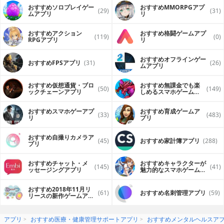
おすすめソロプレイゲー
おすすめ MMORPGアプ
(29)
(31)
ムアプリ
リ
おすすめアクション
おすすめ格闘ゲームアプ
(119)
(0)
RPGアプリ
リ
おすすめオフラインゲー
おすすめFPSアプリ
(31)
(26)
ムアプリ
おすすめ仮想通貨・ブロ
おすすめ無課金でも楽
(50)
(149)
ックチェーンアプリ
しめるスマホゲームア
プリ
おすすめスマホゲーアプ
おすすめ育成ゲームア
(33)
(483)
リ
プリ
おすすめ自撮りカメラア
(45)
おすすめ家計簿アプリ
(288)
プリ
おすすめチャット・メ
おすすめキャラクターが
(145)
(41)
ッセージングアプリ
魅力的なスマホゲームア
プリ
おすすめ2018年11月リ
(61)
おすすめ名刺管理アプリ
(59)
リースの新作ゲームアプ
リ
アプリ
おすすめ医療・健康管理サポートアプリ
おすすめメンタルヘルスア