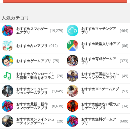
人気カテゴリ
おすすめスマホゲー
おすすめマッチングア
(19,279)
(464)
ムアプリ
プリ
おすすめ殿堂入り神アプ
おすすめ占いアプリ
(912)
(86)
リ
おすすめ育成ゲームア
おすすめゲームアプリ
(75)
(373)
プリ
おすすめダウンロードし
おすすめ三国志シミュレ
(20)
(49)
た音楽・楽曲をオフライ
ーションゲームアプリ
ンで再生するアプリ
おすすめシミュレー
おすすめTPSゲームアプ
(1,645)
(53)
ションゲームアプリ
リ
おすすめ最新・新作
おすすめ飽きない暇つぶ
(8,639)
(34)
スマホゲームアプリ
しゲームアプリ
おすすめオンラインシュ
おすすめ無料ゲームア
(29)
(609)
ーティングゲーム
プリ
（FPS・TPS）アプリ