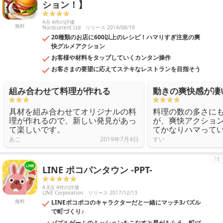
ション！】
4点 4件の評価
無料
Nordcurrent Ltd
リリース 2014/08/19
20種類のお店に600以上のレシピ！ハマりすぎ注意の爽
快グルメアクション
お客様や材料をタップしていくカンタン操作
お客さまの要望に応えてステキなレストランを目指そう
組み合わせて料理が作れる
動きの爽快感が凄
具材を組み合わせてオリジナルの料
料理の数の多さに
理が作れるので、新しい発見があっ
が、爽快アクショ
て楽しいです。
てかなりハマって
あこ
2019年7月4日
すい
78
LINE ポコパンタウン -PPT-
4.8点 4件の評価
LINE Corporation
リリース 2017/12/13
無料
LINEポコポコのキャラクターだと一緒にマッチ3パズル
で町づくり♪
パズルゲームのミッションをこなすと星がもらえ、町づ