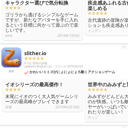
キャラクター選びで気分転換
疾走感あふれる古
楽しめる
ゴリラから逃げるシンプルなゲーム
ですが、新たなアバターを手に入れ
古代遺跡の冒険が
るという目標に向かって遊ぶので楽
ションも疾走感あ
しいです。
インディ
ama
2019年7月4日
82
slither.io
4.1点 35件の評価
Lowtech Studios LLC
リリース 2016/03/25
無料
かわいいミミズがにょにょにょろ動くアクションゲーム
イオシリーズの最高傑作！
世界中のみみずと
末尾にイオのつく大人気ゲームシリ
みみずがどんどん
ーズの最高峰がプレイできます
のが快感。いつも
ヤーがいっぱいで
赤坂
2019年6月18日
れたりが楽しい！
のっご