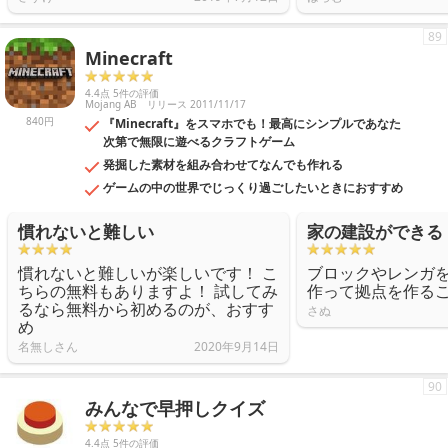
89
Minecraft
4.4点 5件の評価
Mojang AB
リリース 2011/11/17
840円
『Minecraft』をスマホでも！最高にシンプルであなた
次第で無限に遊べるクラフトゲーム
発掘した素材を組み合わせてなんでも作れる
ゲームの中の世界でじっくり過ごしたいときにおすすめ
慣れないと難しい
家の建設ができる
慣れないと難しいが楽しいです！ こ
ブロックやレンガ
ちらの無料もありますよ！ 試してみ
作って拠点を作る
るなら無料から初めるのが、おすす
さぬ
め
名無しさん
2020年9月14日
90
みんなで早押しクイズ
4.4点 5件の評価