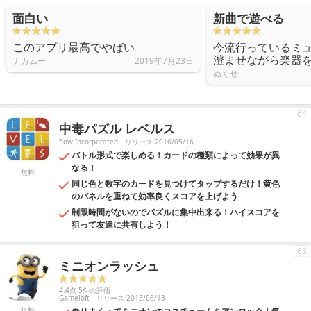
面白い
新曲で遊べる
このアプリ最高でやばい
今流行っているミ
澄ませながら楽器
ナカムー
2019年7月23日
ぬくせ
64
中毒パズル レベルス
flow Incorporated
リリース 2016/05/16
バトル形式で楽しめる！カードの種類によって効果が異
なる！
無料
同じ色と数字のカードを見つけてタップするだけ！黄色
のパネルを重ねて効率良くスコアを上げよう
制限時間がないのでパズルに集中出来る！ハイスコアを
狙って友達に共有しよう！
65
ミニオンラッシュ
4.4点 5件の評価
Gameloft
リリース 2013/06/13
無料