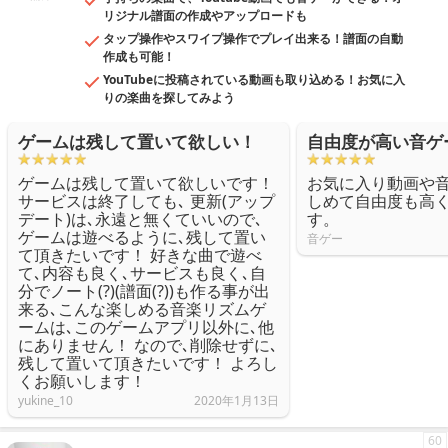
リジナル譜面の作成やアップロードも
タップ操作やスワイプ操作でプレイ出来る！譜面の自動
作成も可能！
YouTubeに投稿されている動画も取り込める！お気に入
りの楽曲を探してみよう
ゲームは残して置いて欲しい！
自由度が高い音ゲ
ゲームは残して置いて欲しいです！
お気に入り動画や
サービスは終了しても､ 更新(アップ
しめて自由度も高
デート)は､永遠と無くていいので､
す。
ゲームは遊べるように､残して置い
音ゲー
て頂きたいです！ 好きな曲で遊べ
て､内容も良く､サービスも良く､自
分でノート(?)(譜面(?))も作る事が出
来る､こんな楽しめる音楽リズムゲ
ームは､このゲームアプリ以外に､他
にありません！ なので､削除せずに､
残して置いて頂きたいです！ よろし
くお願いします！
yukine_10
2020年1月13日
60