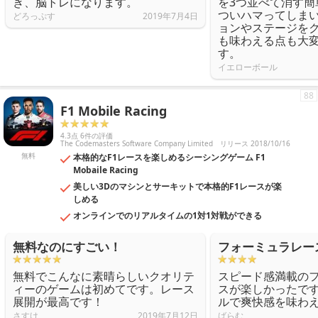
き、脳トレになります。
を3つ並べて消す簡
ついハマってしま
どろっぷす
2019年7月4日
ョンやステージを
も味わえる点も大
す。
イエローボール
88
F1 Mobile Racing
4.3点 6件の評価
The Codemasters Software Company Limited
リリース 2018/10/16
無料
本格的なF1レースを楽しめるシーシングゲーム F1
Mobaile Racing
美しい3Dのマシンとサーキットで本格的F1レースが楽
しめる
オンラインでのリアルタイムの1対1対戦ができる
無料なのにすごい！
フォーミュラレー
無料でこんなに素晴らしいクオリテ
スピード感満載の
ィーのゲームは初めてです。レース
スが楽しかったで
展開が最高です！
ルで爽快感を味わ
さすけ
2019年7月12日
ばらむ