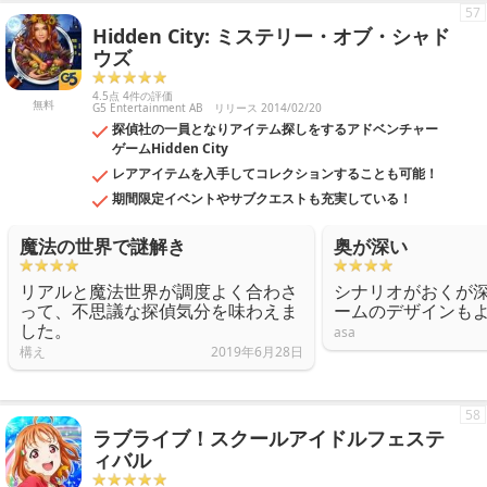
57
Hidden City: ミステリー・オブ・シャド
ウズ
4.5点 4件の評価
無料
G5 Entertainment AB
リリース 2014/02/20
探偵社の一員となりアイテム探しをするアドベンチャー
ゲームHidden City
レアアイテムを入手してコレクションすることも可能！
期間限定イベントやサブクエストも充実している！
魔法の世界で謎解き
奥が深い
リアルと魔法世界が調度よく合わさ
シナリオがおくが
って、不思議な探偵気分を味わえま
ームのデザインも
した。
asa
構え
2019年6月28日
58
ラブライブ！スクールアイドルフェステ
ィバル