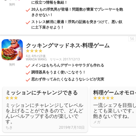
に役立つ情報を集結！
無料
20人もの浮気男が登場！問題数が豊富でプレーヤーを飽
きさせない！
ストレス解消に最適！浮気の証拠を突きつけて、悪い奴
に土下座させよう！
56
クッキングマッドネス-料理ゲーム
4点 4件の評価
WANDA WANG
リリース 2017/12/13
無料
メインはもちろんデザートやサラダも作れる
調理器具をうまく使いこなそう！
思わず作ってみたくなるようなレシピが充実
ミッションにチャレンジできる
料理ゲームオモロ
ミッションにチャレンジしてレベル
一流シェフを目指
を上げることができるので、どんど
とても楽しいです
んレベルアップするのが楽しいで
飽きないですね。
す。
メガ
ちき
2019年7月10日