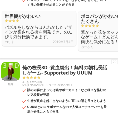
くりの仕事を始めることができる
世界観がかわいい
ポコパンがかわい
たくさん
パズルをしながらほんわかしたデザ
インが癒される街を開発でき、のん
繋がった花をタッ
びり気分転換できます。
なゲーム！どんど
爽快な気分になる
のりま
2019年7月4日
みーさん
79
俺の校長3D -貧血続出！無料の朝礼長話
しゲーム- Supported by UUUM
4.5点 4件の評価
無料
SHUJI NAKANISHI
リリース 2015/09/14
話の内容によっては猫やボーカロイドなど様々な格好の
レア校長が登場
生徒が貧血を起こさないように面白い話を長々としよう
UUUMとのコラボゲームなので人気ユーチューバーを登
場させることもできる