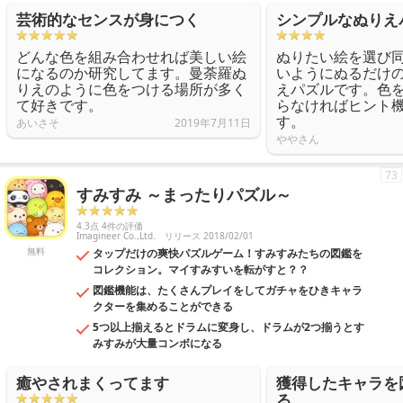
芸術的なセンスが身につく
シンプルなぬりえ
どんな色を組み合わせれば美しい絵
ぬりたい絵を選び
になるのか研究してます。曼荼羅ぬ
いようにぬるだけ
りえのように色をつける場所が多く
えパズルです。色
て好きです。
らなければヒント
す。
あいさそ
2019年7月11日
ややさん
73
すみすみ ～まったりパズル～
4.3点 4件の評価
Imagineer Co.,Ltd.
リリース 2018/02/01
無料
タップだけの爽快パズルゲーム！すみすみたちの図鑑を
コレクション。マイすみすいを転がすと？？
図鑑機能は、たくさんプレイをしてガチャをひきキャラ
クターを集めることができる
5つ以上揃えるとドラムに変身し、ドラムが2つ揃うとす
みすみが大量コンボになる
癒やされまくってます
獲得したキャラを
る