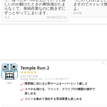
しいのが解けたときの爽快感がたま
ますのでストレス
らなくて、単純作業なのに飽きずに
よ。
ずっとやってしまいます。
田中愉
さき
2019年7月11日
81
Temple Run 2
4.8点 4件の評価
Imangi Studios, LLC
リリース 2013/01/17
無料
障害物に当たると即ゲームオーバーという厳しさ
スマホを傾ける、フリック、スワイプの3種類の操作で
楽しめる
コインを集めて強化する育成要素も楽しめる