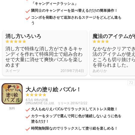
「キャンディークラッシュ」
隣同士のキャンディーを並べ替えるだけの簡単操作！
コンボを発動させて追加されるステージをどんどん進も
う
消し方いろいろ
魔法のアイテムが
消し方で特殊な消し方ができるキャ
なかなかクリアで
ンディを作れて特殊同士で組み合わ
法のアイテムが使
せで大量に消せて爽快パズルを楽し
ところも切り抜け
めます
を得られました。
スイーツ
2019年7月4日
あめりか
72
大人の塗り絵 パズル！
4.5点 4件の評価
OfficeMOVE Co.,Ltd.
リリース 2016/12/22
無料
大人もぬりえパズルでリラックスしてストレス発散！
カラーをタップで選んで同じ色が連続しないように色を
塗るだけ！
時間無制限なのでリラックスして塗り絵を楽しめる！