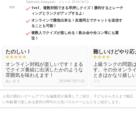
Takatoshi Kobayashi
リリース 2015/10/13
無料
1vs1、複数対戦できる早押しクイズ！勝利するとレーテ
ィングとランクがアップするよ♪
オンラインで勝負出来る！友達同士でチャットを送信す
ることも可能！
複数人でクイズが楽しめる！飲み会や合コン等にも重
宝！
たのしい！
難しいけどやり応
オンライン対戦が楽しいです！まる
上級ランクの問題
でクイズ番組に出演したかのような
す。その分オンラ
雰囲気を味わえます！
ときはかなり嬉し
あいさそ
2019年7月11日
ジン
人気の面白いゲームアプリを編集部が厳選してご紹介。子どもから大人まで幅広
い年齢層で楽しめる新作のRPGや人気パズルゲームなどをご紹介します。