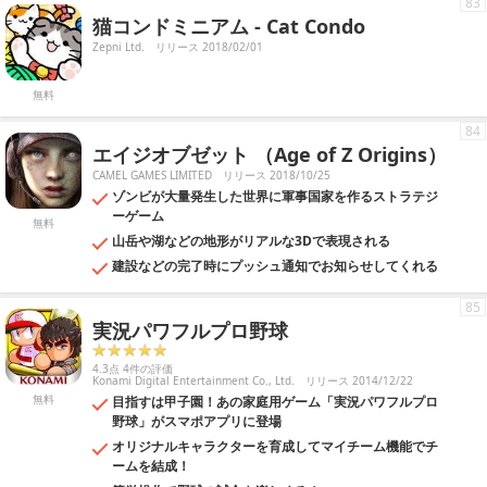
83
猫コンドミニアム - Cat Condo
Zepni Ltd.
リリース 2018/02/01
無料
84
エイジオブゼット （Age of Z Origins）
CAMEL GAMES LIMITED
リリース 2018/10/25
ゾンビが大量発生した世界に軍事国家を作るストラテジ
ーゲーム
無料
山岳や湖などの地形がリアルな3Dで表現される
建設などの完了時にプッシュ通知でお知らせしてくれる
85
実況パワフルプロ野球
4.3点 4件の評価
Konami Digital Entertainment Co., Ltd.
リリース 2014/12/22
無料
目指すは甲子園！あの家庭用ゲーム「実況パワフルプロ
野球」がスマポアプリに登場
オリジナルキャラクターを育成してマイチーム機能でチ
ームを結成！