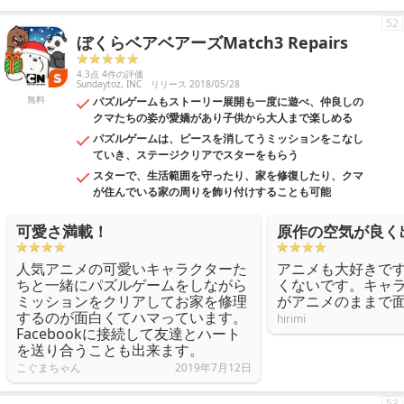
52
ぼくらベアベアーズMatch3 Repairs
4.3点 4件の評価
Sundaytoz, INC
リリース 2018/05/28
無料
パズルゲームもストーリー展開も一度に遊べ、仲良しの
クマたちの姿が愛嬌があり子供から大人まで楽しめる
パズルゲームは、ピースを消してうミッションをこなし
ていき、ステージクリアでスターをもらう
スターで、生活範囲を守ったり、家を修復したり、クマ
が住んでいる家の周りを飾り付けすることも可能
可愛さ満載！
原作の空気が良く
人気アニメの可愛いキャラクターた
アニメも大好きで
ちと一緒にパズルゲームをしながら
くないです。キャ
ミッションをクリアしてお家を修理
がアニメのままで
するのが面白くてハマっています。
hirimi
Facebookに接続して友達とハート
を送り合うことも出来ます。
こぐまちゃん
2019年7月12日
53