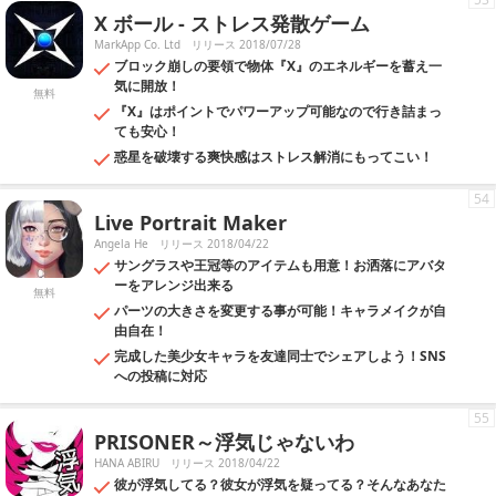
X ボール - ストレス発散ゲーム
MarkApp Co. Ltd
リリース 2018/07/28
ブロック崩しの要領で物体『X』のエネルギーを蓄え一
気に開放！
無料
『X』はポイントでパワーアップ可能なので行き詰まっ
ても安心！
惑星を破壊する爽快感はストレス解消にもってこい！
54
Live Portrait Maker
Angela He
リリース 2018/04/22
サングラスや王冠等のアイテムも用意！お洒落にアバタ
ーをアレンジ出来る
無料
パーツの大きさを変更する事が可能！キャラメイクが自
由自在！
完成した美少女キャラを友達同士でシェアしよう！SNS
への投稿に対応
55
PRISONER～浮気じゃないわ
HANA ABIRU
リリース 2018/04/22
彼が浮気してる？彼女が浮気を疑ってる？そんなあなた