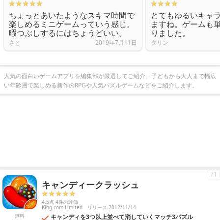
ちょっとあいたようなスキマ時間で
とてもゆるいキャ
楽しめるミニゲームっていう感じ。
ますね。ゲームも
暇つぶしするにはちょうどいい。
りました。
さと
2019年7月11日
タリン
人気の面白いゲームアプリを編集部が厳選してご紹介。子どもから大人まで幅広
い年齢層で楽しめる新作のRPGや人気パズルゲームなどをご紹介します。
71
キャンディークラッシュ
4.5点 4件の評価
King.com Limited
リリース 2012/11/14
無料
キャンディを3つ以上並べて消していくマッチ3パズル