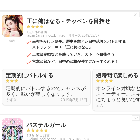
61
王に俺はなる - テッペンを目指せ
4点 6件の評価
Japan Sansam Co.,Limited
リリース 2018/05/07
無料
王権をかけた闘争。歴史を超えた日中武将とバトルする
ストラテジーRPG『王に俺はなる』
王位決定戦などを勝っていき、天下一を目指そう
宮本武蔵など、日中の武将が仲間になってくれる！
定期的にバトルする
短時間で楽しめる
定期的にバトルするのでチャンスが
オンライン対戦な
多く、戦いが楽しくなります。
スピーディー。ス
にちょうど良いで
うずき
2019年7月12日
エム
62
パステルガール
4.3点 4件の評価
ByeongCheol Seong
リリース 2018/03/26