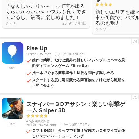
「なんじゃこりゃ～」って声が出る
くらいかわいいｗ パズルも良くでき
新しいエリアを続
ているし、最高に楽しめました！
事が可能で、パズ
るのも魅力
きっと
2019年7月4日
シャワー
74
Rise Up
Serkan Ozyilmaz
リリース 2018/03/20
操作は簡単、だけど意外に難しい？シンプルにハマる風
船ディフェンスゲーム『Rise Up』
無料
指一本でできる簡単操作！世代を問わず楽しめる
スタートする度に毎回変わる障害物をよけながら風船を
上昇させよう
75
スナイパー３Dアサシン：楽しい射撃ゲ
ーム Sniper 3D
4.5点 4件の評価
無料
Fun Games For Free
リリース 2014/11/10
スマホを傾け、タップで射撃！実銃のカスタマイズが楽
しいスナイパーシューティング