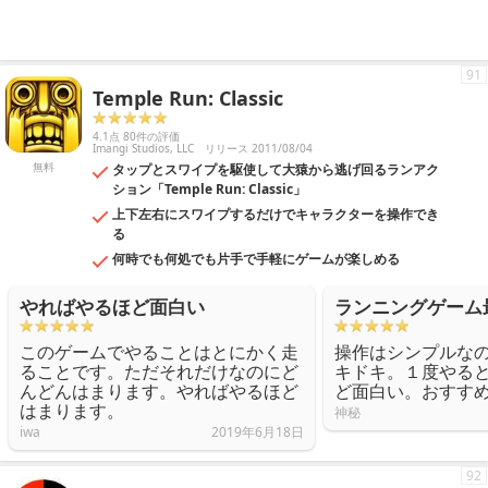
91
Temple Run: Classic
4.1点 80件の評価
Imangi Studios, LLC
リリース 2011/08/04
無料
タップとスワイプを駆使して大猿から逃げ回るランアク
ション「Temple Run: Classic」
上下左右にスワイプするだけでキャラクターを操作でき
る
何時でも何処でも片手で手軽にゲームが楽しめる
やればやるほど面白い
ランニングゲーム
このゲームでやることはとにかく走
操作はシンプルな
ることです。ただそれだけなのにど
キドキ。１度やる
んどんはまります。やればやるほど
ど面白い。おすす
はまります。
神秘
iwa
2019年6月18日
92