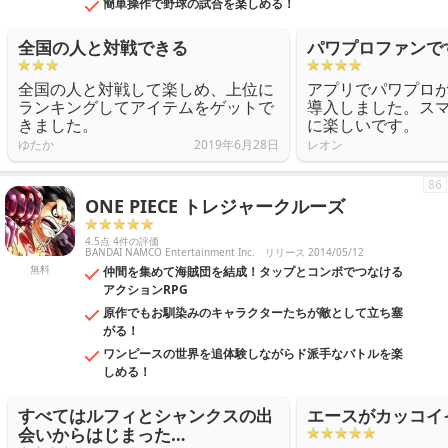
簡単操作で野球の試合を楽しめる！
全国の人と対戦できる
パワプロファンで
全国の人と対戦して楽しめ、上位に
アプリでパワプロ
ランキングしてアイテムをゲットで
導入しました。ス
きました。
に楽しいです。
ゆたか
2019年6月28日
レオン
86
ONE PIECE トレジャークルーズ
4.5点 4件の評価
BANDAI NAMCO Entertainment Inc.
リリース 2014/05/12
無料
仲間を集めて海賊団を結成！タップとコンボでつなける
アクションRPG
原作でもお馴染みのキャラクターたちが敵として立ち塞
がる！
ワンピースの世界を追体験しながらド派手なバトルを楽
しめる！
すべてはルフィとシャンクスの出
エースがカッコイ
会いからはじまった…