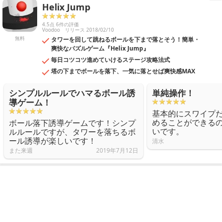
Helix Jump
4.5点 6件の評価
Voodoo
リリース 2018/02/10
無料
タワーを回して跳ねるボールを下まで落とそう！簡単・
爽快なパズルゲーム『Helix Jump』
毎日コツコツ進めていけるステージ攻略法式
塔の下までボールを落下、一気に落とせば爽快感MAX
シンプルルールでハマるボール誘
単純操作！
導ゲーム！
基本的にスワイプ
めることができる
ボール落下誘導ゲームです！シンプ
いです。
ルルールですが、タワーを落ちるボ
ール誘導が楽しいです！
清水
また来週
2019年7月12日