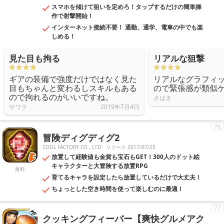
スマホを傾けて狙いを定めろ！タップするだけの簡単操
作で射撃開始！
インターネット接続不要！ 通勤、通学、電車の中でも楽
しめる！
見た目も拘る
リアルな狙撃
ギアの装備で強度だけではなく見た
リアルなグラフィ
目もちゃんと変わるしスキルもある
ので緊張感が類似
ので拘れるのがいいですね。
さばき
サワラ
2019年7月4日
76
冒険ディグディグ2
COOL FACTORY CO., LTD
リリース 2017/07/25
放置して経験値も金貨も宝石もGET！300人のドット絵
キャラクターと大冒険する放置RPG
無料
育てるキャラを設定したら放置しているだけで大丈夫！
ちょっとした空き時間を使って楽しむのに最適！
77
クッキングフィーバー【爽快グルメアク