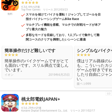
4.3点 4件の評価
Top Free Games
リリース 2012/03/23
無料
スマホを傾けてバイクを運転！ジャンプしてゴールを目
指すバイクレーシングゲームBike Race
マルチプレイ機能を搭載、マルチでの対戦モードが本ア
プリ最大の魅力
多彩なモードを収録しており、1人プレイで集中して難
関コースのクリアを満喫したいシーンに最適
簡単操作だけど難しいです
シンプルなバイク
簡単操作のバイクゲームですがとて
僕はリアル路線の
も面白いです。スリル満点で楽しん
も、こういったカ
でいます。
ゲームが好きです
したり自由にジャ
イオン
2019年6月25日
い。
腹ペコ999
69
桃太郎電鉄JAPAN+
4.5点 29件の評価
Konami Digital Entertainment Co., Ltd.
リリース 2011/02/17