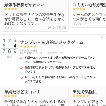
頑張る校長がかわいい
コミカルな絵が魅
ドット絵風デザインの校長先生がな
ゲームの内容とマ
ぜか可愛らしく、色々な話をさせて
な絵がとても面白
あげたくなります。
ばいお
まする
2019年7月4日
80
ナンプレ - 古典的ロジックゲーム
4.6点 5件の評価
EASYBRAIN LTD
リリース 2017/03/30
無料
初級〜エキスパートまで選べる数独ボードゲーム『ナン
プレ - 古典的ロジックゲーム』
画面下部に表示されている数字をタップしてマスを埋め
ていく！
ちょっとした空き時間には初級レベルをプレイしてリラ
ックスできる！
単純だけど面白い！
出先で気軽に
最初は簡単なものから始められるの
ナンプレが好きで
で、徐々にレベルを上げていって難
ったので入れまし