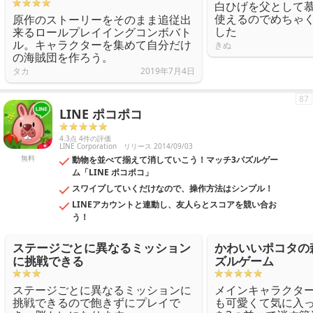
白ひげを父として
使えるのでめちゃ
原作のストーリーをそのまま追従出
した
来るロールプレイイングコンボバト
ル。キャラクターを集めて自分だけ
きぬ
の海賊団を作ろう。
タカ
2019年7月4日
87
LINE ポコポコ
4.3点 4件の評価
LINE Corporation
リリース 2014/09/03
無料
動物を並べて揃えて消していこう！マッチ3パズルゲー
ム「LINE ポコポコ」
スワイプしていくだけなので、操作方法はシンプル！
LINEアカウントと連動し、友人らとスコアを競い合お
う！
ステージごとに異なるミッション
かわいいポコタの
に挑戦できる
ズルゲーム
ステージごとに異なるミッションに
メインキャラクタ
挑戦できるので飽きずにプレイで
も可愛くて気に入