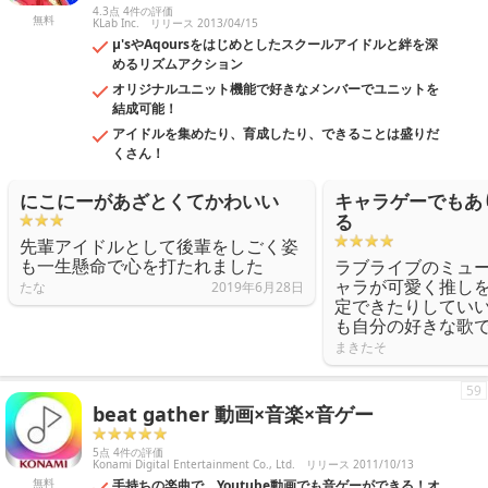
4.3点 4件の評価
無料
KLab Inc.
リリース 2013/04/15
μ'sやAqoursをはじめとしたスクールアイドルと絆を深
めるリズムアクション
オリジナルユニット機能で好きなメンバーでユニットを
結成可能！
アイドルを集めたり、育成したり、できることは盛りだ
くさん！
にこにーがあざとくてかわいい
キャラゲーでもあ
る
先輩アイドルとして後輩をしごく姿
も一生懸命で心を打たれました
ラブライブのミュ
ャラが可愛く推し
たな
2019年6月28日
定できたりしてい
も自分の好きな歌
まきたそ
59
beat gather 動画×音楽×音ゲー
5点 4件の評価
Konami Digital Entertainment Co., Ltd.
リリース 2011/10/13
無料
手持ちの楽曲で、Youtube動画でも音ゲーができる！オ