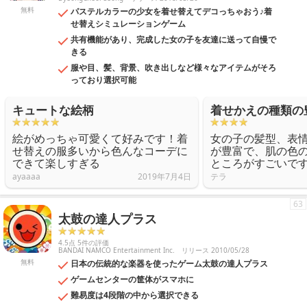
無料
パステルカラーの少女を着せ替えてデコっちゃおう♪着
せ替えシミュレーションゲーム
共有機能があり、完成した女の子を友達に送って自慢で
きる
服や目、髪、背景、吹き出しなど様々なアイテムがそろ
っており選択可能
キュートな絵柄
着せかえの種類の
絵がめっちゃ可愛くて好みです！着
女の子の髪型、表
せ替えの服多いから色んなコーデに
が豊富で、肌の色
できて楽しすぎる
ところがすごいで
ayaaaa
2019年7月4日
テラ
63
太鼓の達人プラス
4.5点 5件の評価
BANDAI NAMCO Entertainment Inc.
リリース 2010/05/28
無料
日本の伝統的な楽器を使ったゲーム太鼓の達人プラス
ゲームセンターの筐体がスマホに
難易度は4段階の中から選択できる