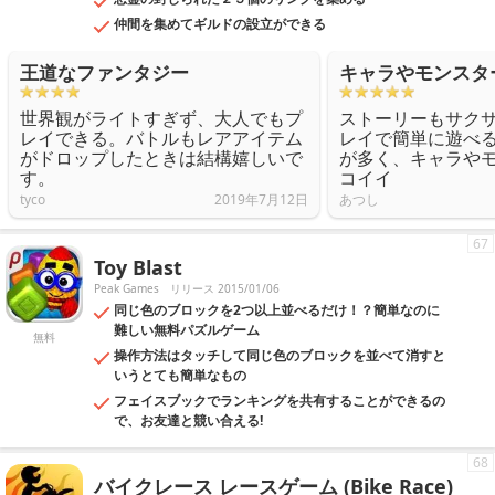
仲間を集めてギルドの設立ができる
王道なファンタジー
キャラやモンスタ
世界観がライトすぎず、大人でもプ
ストーリーもサク
レイできる。バトルもレアアイテム
レイで簡単に遊べ
がドロップしたときは結構嬉しいで
が多く、キャラや
す。
コイイ
tyco
2019年7月12日
あつし
67
Toy Blast
Peak Games
リリース 2015/01/06
同じ色のブロックを2つ以上並べるだけ！？簡単なのに
難しい無料パズルゲーム
無料
操作方法はタッチして同じ色のブロックを並べて消すと
いうとても簡単なもの
フェイスブックでランキングを共有することができるの
で、お友達と競い合える!
68
バイクレース レースゲーム (Bike Race)