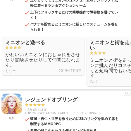
走りまくってミニオンのコスチュームをアンロック！気
軽に遊べるラン＆アクションゲーム
上下にフリックするだけの簡単操作で障害物を避けてい
く！
バナナを貯めるとミニオンに新しいコスチュームを着せ
られる！
ミニオンと遊べる
ミニオンと街を走
い
かわいいミニオンにおしゃれをさせ
たり冒険させたりして仲間になれま
ミニオンと街を走
す。
ンに挑んだりコス
りと短時間でもい
もりー
2019年7月4日
す。
スバ
66
レジェンドオブリング
4.2点 6件の評価
TOP INCREASE GLOBAL LIMITED
リリース 2018/07/05
無料
破滅・再生・世界を救うために25のリングを集めて悪を
制圧するMMORPG
悪霊の封じられた２５個のリングを集める