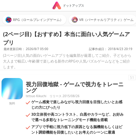
ドットアップス
RPG（ロールプレイングゲーム）
VR（バーチャルリアリティ）ゲーム
(2ページ目)【おすすめ】本当に面白い人気ゲームア
プリ
最終更新日時： 2026/8/7 05:00
記事作成日： 2018/4/23 20:19
(2ページ目)人気の面白いゲームアプリを編集部が厳選してご紹介。子どもから
大人まで幅広い年齢層で楽しめる新作のRPGや人気パズルゲームなどをご紹介
します。
51
視力回復地獄 - ゲームで視力をトレーニ
ング
tetsuo Kikuchi
リリース 2015/08/26
ゲーム感覚で楽しみながら視力回復を目指したいとお感
無料
じの方にぴったり
3D立体視や高コントラスト、白黒やカラーなど、お好み
で選べる多彩なトレーニングモード機能を搭載
アプリで手軽に視力低下の原因となる脳機能もしくはピ
ント調節機能を回復したいとお考えのシーンに最適