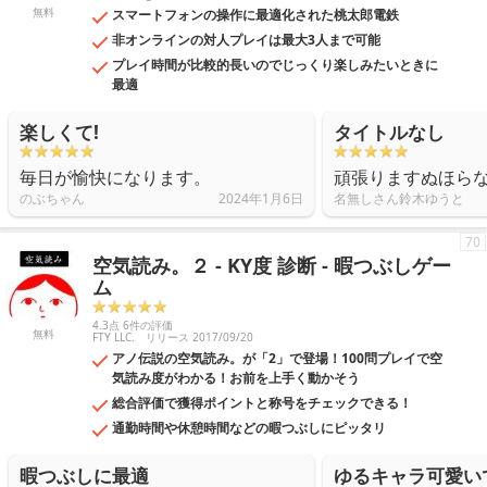
無料
スマートフォンの操作に最適化された桃太郎電鉄
非オンラインの対人プレイは最大3人まで可能
プレイ時間が比較的長いのでじっくり楽しみたいときに
最適
楽しくて!
タイトルなし
毎日が愉快になります。
頑張りますぬほら
のぶちゃん
2024年1月6日
名無しさん鈴木ゆうと
70
空気読み。２ - KY度 診断 - 暇つぶしゲー
ム
4.3点 6件の評価
無料
FTY LLC.
リリース 2017/09/20
アノ伝説の空気読み。が「2」で登場！100問プレイで空
気読み度がわかる！お前を上手く動かそう
総合評価で獲得ポイントと称号をチェックできる！
通勤時間や休憩時間などの暇つぶしにピッタリ
暇つぶしに最適
ゆるキャラ可愛い