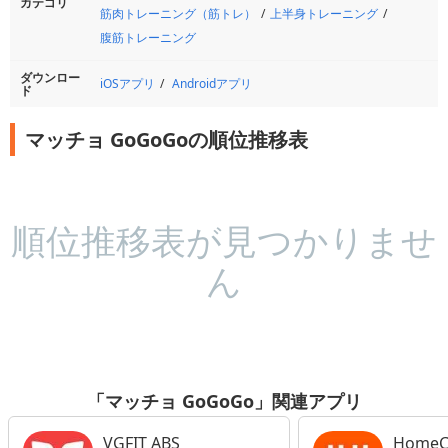
カテゴリ
筋肉トレーニング（筋トレ）
上半身トレーニング
腹筋トレーニング
ダウンロー
iOSアプリ
Androidアプリ
ド
マッチョ GoGoGoの順位推移表
順位推移表が見つかりませ
ん
「マッチョ GoGoGo」関連アプリ
VGFIT ABS
HomeCo