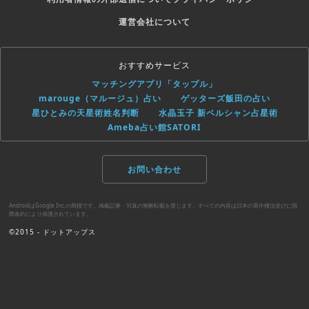
運営会社について
おすすめサービス
マッチングアプリ「タップル」
marouge（マルージュ）占い
ゲッターズ飯田の占い
星ひとみの天星術姓名判断
水晶玉子 新ペルシャン占星術
Ameba占い館SATORI
お問い合わせ
AndroidはGoogle Inc.の商標です。掲載記事・写真の無断転載を禁じます。すべての内容は日本の著作権法並びに国
際条約により保護されています。
©2015 - ドットアップス