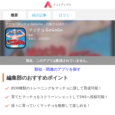
ドットアップス
概要
紹介記事
口コミ
アプリ「マッチョ GoGoGo」の魅力を紹介！
マッチョ GoGoGo
無料
更新日：2026/8/5
現在、このアプリは配信されていません。
類似・関連のアプリを探す
編集部のおすすめポイント
約30種類のトレーニングをマッチョに課して育成可能！
育てたマッチョをスクリーンショットしてSNSへ投稿可能！
徐々に育っていくマッチョを観察して楽しめる！