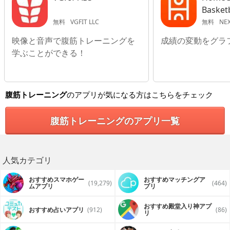
Basket
無料
VGFIT LLC
無料
NEX
映像と音声で腹筋トレーニングを
成績の変動をグラ
学ぶことができる！
腹筋トレーニング
のアプリが気になる方はこちらをチェック
腹筋トレーニングのアプリ一覧
人気カテゴリ
おすすめスマホゲー
おすすめマッチングア
(19,279)
(464)
ムアプリ
プリ
おすすめ殿堂入り神アプ
おすすめ占いアプリ
(912)
(86)
リ