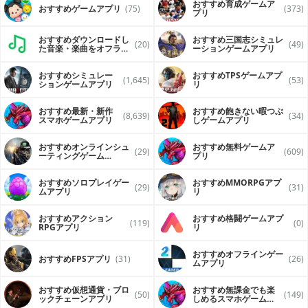
おすすめ育成ゲームア
おすすめゲームアプリ
(75)
(373)
プリ
おすすめダウンロードし
おすすめ三国志シミュレ
(20)
(49)
た音楽・楽曲をオフライ
ーションゲームアプリ
ンで再生するアプリ
おすすめシミュレー
おすすめTPSゲームアプ
(1,645)
(53)
ションゲームアプリ
リ
おすすめ最新・新作
おすすめ飽きない暇つぶ
(8,639)
(34)
スマホゲームアプリ
しゲームアプリ
おすすめオンラインシュ
おすすめ無料ゲームア
(29)
(609)
ーティングゲーム
プリ
（FPS・TPS）アプリ
おすすめソロプレイゲー
おすすめ MMORPGアプ
(29)
(31)
ムアプリ
リ
おすすめアクション
おすすめ格闘ゲームアプ
(119)
(0)
RPGアプリ
リ
おすすめオフラインゲー
おすすめFPSアプリ
(31)
(26)
ムアプリ
おすすめ仮想通貨・ブロ
おすすめ無課金でも楽
(50)
(149)
ックチェーンアプリ
しめるスマホゲームア
プリ