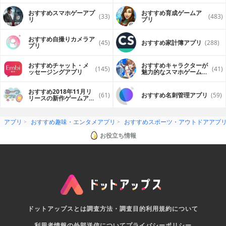
おすすめスマホゲーアプ
おすすめ育成ゲームア
(33)
(483)
リ
プリ
おすすめ自撮りカメラア
(45)
おすすめ家計簿アプリ
(288)
プリ
おすすめチャット・メ
おすすめキャラクターが
(145)
(41)
ッセージングアプリ
魅力的なスマホゲームア
プリ
おすすめ2018年11月リ
(61)
おすすめ名刺管理アプリ
(59)
リースの新作ゲームアプ
リ
アプリ
おすすめ趣味・エンタメアプリ
おすすめスポーツ・アウトドアアプ
お役立ち情報
ドットアップスとは
調査方法・調査目的
利用規約について
利用者情報の外部送信について
プライバシーポリシー