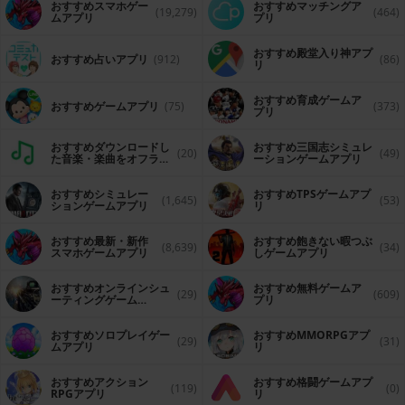
おすすめスマホゲー
おすすめマッチングア
(19,279)
(464)
ムアプリ
プリ
おすすめ殿堂入り神アプ
おすすめ占いアプリ
(912)
(86)
リ
おすすめ育成ゲームア
おすすめゲームアプリ
(75)
(373)
プリ
おすすめダウンロードし
おすすめ三国志シミュレ
(20)
(49)
た音楽・楽曲をオフライ
ーションゲームアプリ
ンで再生するアプリ
おすすめシミュレー
おすすめTPSゲームアプ
(1,645)
(53)
ションゲームアプリ
リ
おすすめ最新・新作
おすすめ飽きない暇つぶ
(8,639)
(34)
スマホゲームアプリ
しゲームアプリ
おすすめオンラインシュ
おすすめ無料ゲームア
(29)
(609)
ーティングゲーム
プリ
（FPS・TPS）アプリ
おすすめソロプレイゲー
おすすめ MMORPGアプ
(29)
(31)
ムアプリ
リ
おすすめアクション
おすすめ格闘ゲームアプ
(119)
(0)
RPGアプリ
リ