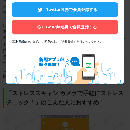
ストレスを測定してみましょう！まず、ユーザーの生年月日や性別
Twitter連携で会員登録する
を登録します。次にカルテに、今の体感ストレス指数や睡眠時間、
「寝起き」や「寝る前」「仕事・勉強している間」といったよう
に、ストレスチェックを行う今の状況の項目の記入が必要です。さ
Google連携で会員登録する
あ、椅子に座りリラックスして測定の開始です。測定する際には、
iPhoneが動かないように注意をしましょう。測定中は安静にしてス
※
利用規約
をご確認、ご同意の上、「会員登録」を行なってください。
トレス指数が表示されたら終了です。私のストレス指数は59で、心
拍数は79と測定が出ました。ストレスの指数が1に近いと、よりリ
ラックスした状態で100に近いとストレスが溜まっている状態で
す。私の場合は、少しストレス状態であることが分かります。必ず
しも心拍数が高いほどストレス指数が高いということでもなく、交
換神経の働きによって心拍数が変化するようです。
「ストレススキャン カメラで手軽にストレス
チェック！」はこんな人におすすめ！