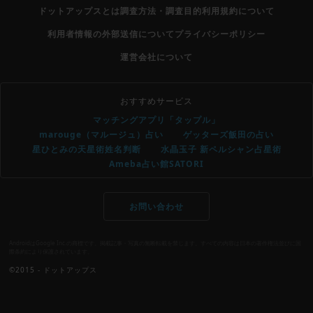
ドットアップスとは
調査方法・調査目的
利用規約について
利用者情報の外部送信について
プライバシーポリシー
運営会社について
おすすめサービス
マッチングアプリ「タップル」
marouge（マルージュ）占い
ゲッターズ飯田の占い
星ひとみの天星術姓名判断
水晶玉子 新ペルシャン占星術
Ameba占い館SATORI
お問い合わせ
AndroidはGoogle Inc.の商標です。掲載記事・写真の無断転載を禁じます。すべての内容は日本の著作権法並びに国
際条約により保護されています。
©2015 - ドットアップス