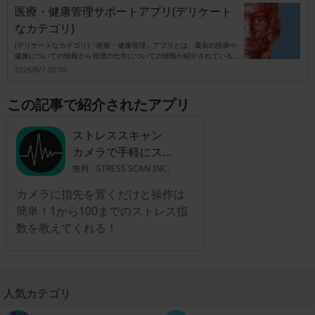
医療・健康管理サポートアプリ(デリケート
なカテゴリ)
(デリケートなカテゴリ)「医療・健康管理」アプリとは、最新の医療や
健康についての情報から管理の仕方についての情報が紹介されているア
プリとなっています。また、どのようにしたら管理しやすくなるのか実
2026/8/7 05:00
践方法やプロのアドバイザーからのアドバイスなども紹介されているア
プリです。このアプリを使用している多くの人は、健康管理に関心があ
る人が中心となっていますが、これまで健康であり無関心だった人たち
この記事で紹介されたアプリ
でもいつか健康を害する可能性があるので早めのうちから健康管理をし
ておいた方が良いでしょう。操作性もシンプルであり、簡単に管理する
ことができるのでダウンロードすることをお勧めします。お年寄りの方
ストレススキャン
向けではなく、若い世代の方でも気軽に使用することができます。
カメラで手軽にスト
レスチェック！
無料
STRESS SCAN INC.
カメラに指先を置くだけと操作は
簡単！1から100までのストレス指
数を教えてくれる！
人気カテゴリ