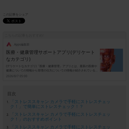
この記事をシェア
こちらの記事もおすすめ!
.Apps編集部
医療・健康管理サポートアプリ(デリケート
なカテゴリ)
(デリケートなカテゴリ)「医療・健康管理」アプリとは、最新の医療や
健康についての情報から管理の仕方についての情報が紹介されているア
プリとなっています。また、どのようにしたら管理しやすくなるのか実
2026/8/7 05:00
践方法やプロのアドバイザーからのアドバイスなども紹介されているア
プリです。このアプリを使用している多くの人は、健康管理に関心があ
る人が中心となっていますが、これまで健康であり無関心だった人たち
でもいつか健康を害する可能性があるので早めのうちから健康管理をし
目次
ておいた方が良いでしょう。操作性もシンプルであり、簡単に管理する
ことができるのでダウンロードすることをお勧めします。お年寄りの方
「ストレススキャン カメラで手軽にストレスチェッ
向けではなく、若い世代の方でも気軽に使用することができます。
ク！」で簡単にストレスチェック！？
「ストレススキャン カメラで手軽にストレスチェッ
ク！」のおすすめポイント
「ストレススキャン カメラで手軽にストレスチェッ