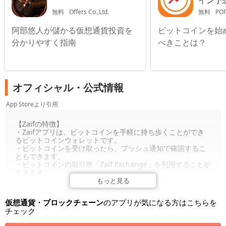
イン予
チャー
無料
Offers Co.,Ltd.
無料
POP
阿部悠人が儲かる仮想通貨投資を
ビットコインを始
分かりやすく指南
べきことは？
オフィシャル・公式情報
App Storeより引用
【Zaifの特徴】
・Zaifアプリは、ビットコインを手軽に持ち歩くことができ
るビットコインウォレットです。
・ビットコインを受け取ったら、プッシュ通知で確認するこ
ともできます。
・ビットコインの取引所「Zaif Exchange」を利用することが
できます。
・複数のアドレスでウォレットを管理することができます。
もっと見る
・秘密鍵などの情報はクライアント側で暗号化して保持する
ので、安心して利用することができます。
仮想通貨・ブロックチェーン
のアプリが気になる方はこちらを
チェック
【Zaifのメニュー・機能】
・トップ