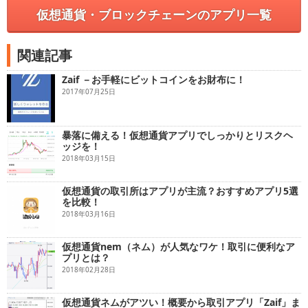
Zaif内で所有しているビットコインの確認及び、送金ができ
仮想通貨・ブロックチェーンのアプリ一覧
ます。
・受取り
ビットコインを受取るためのアドレスが確認できます。
関連記事
・Zaif
Zaif －お手軽にビットコインをお財布に！
Zaif Exchangeでは、ビットコイン／日本円のトレードができ
ます。
2017年07月25日
・履歴
ビットコインの送受信履歴が確認できます。
暴落に備える！仮想通貨アプリでしっかりとリスクヘ
ッジを！
・menu
Zaifのアカウント情報やアドレスの管理、パスコードの設定
2018年03月15日
などができます。
【Zaifのサポート】
仮想通貨の取引所はアプリが主流？おすすめアプリ5選
・各種お問い合わせは、以下よりお願い致します。
を比較！
zaifapphelp@zaif.jp
2018年03月16日
仮想通貨nem（ネム）が人気なワケ！取引に便利なア
プリとは？
2018年02月28日
仮想通貨ネムがアツい！概要から取引アプリ「Zaif」ま