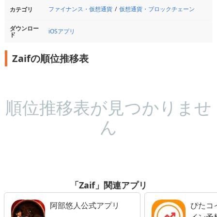
ファイナンス・仮想通貨
仮想通貨・ブロックチェーン
カテゴリ
ダウンロー
iOSアプリ
ド
Zaifの順位推移表
順位推移表が見つかりませ
ん
「Zaif」関連アプリ
阿部悠人公式アプリ
ぴたコ