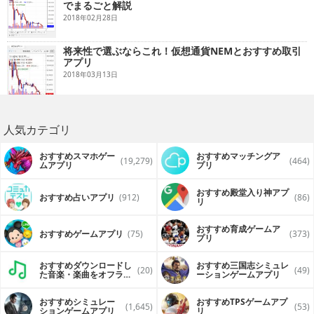
でまるごと解説
2018年02月28日
将来性で選ぶならこれ！仮想通貨NEMとおすすめ取引
アプリ
2018年03月13日
人気カテゴリ
おすすめスマホゲー
おすすめマッチングア
(19,279)
(464)
ムアプリ
プリ
おすすめ殿堂入り神アプ
おすすめ占いアプリ
(912)
(86)
リ
おすすめ育成ゲームア
おすすめゲームアプリ
(75)
(373)
プリ
おすすめダウンロードし
おすすめ三国志シミュレ
(20)
(49)
た音楽・楽曲をオフライ
ーションゲームアプリ
ンで再生するアプリ
おすすめシミュレー
おすすめTPSゲームアプ
(1,645)
(53)
ションゲームアプリ
リ