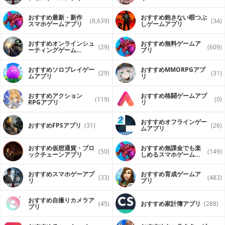
おすすめ最新・新作
おすすめ飽きない暇つぶ
(8,639)
(34)
スマホゲームアプリ
しゲームアプリ
おすすめオンラインシュ
おすすめ無料ゲームア
(29)
(609)
ーティングゲーム
プリ
（FPS・TPS）アプリ
おすすめソロプレイゲー
おすすめ MMORPGアプ
(29)
(31)
ムアプリ
リ
おすすめアクション
おすすめ格闘ゲームアプ
(119)
(0)
RPGアプリ
リ
おすすめオフラインゲー
おすすめFPSアプリ
(31)
(26)
ムアプリ
おすすめ仮想通貨・ブロ
おすすめ無課金でも楽
(50)
(149)
ックチェーンアプリ
しめるスマホゲームア
プリ
おすすめスマホゲーアプ
おすすめ育成ゲームア
(33)
(483)
リ
プリ
おすすめ自撮りカメラア
(45)
おすすめ家計簿アプリ
(288)
プリ