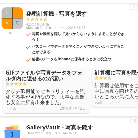
9
秘密計算機 - 写真を隠す
4.2点 6件の評価
MobiLab Co., Ltd.
リリース 2016/11/28
240円
写真や動画を隠して見つからないようにすることができ
る！
パスコードでデータを開くことができないようにするこ
とができる！
秘密のデータをiPhoneに保存するときに役立つ！
GIFファイルや写真データをフォ
計算機に写真を隠
ルダ内に隠せるのが凄い
計算機は使用する
中に写真を隠せる
タッチID機能でセキュリティーを強
いところが気に入
化する事が可能なので、大事な画像
も安全に所有出来ました。
宮崎
ヘイム
2019年7月12日
10
GalleryVault - 写真を隠す
Think Yeah
リリース 2014/08/23