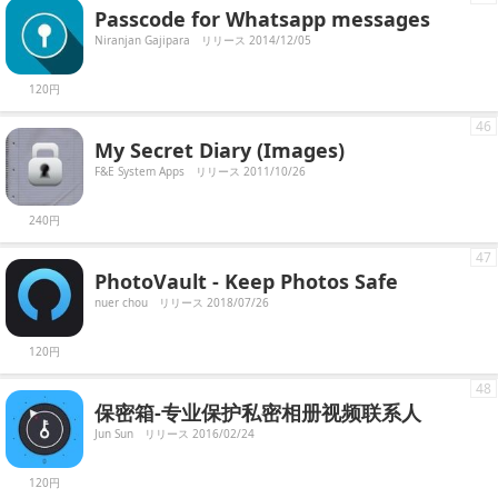
Passcode for Whatsapp messages
Niranjan Gajipara
リリース 2014/12/05
120円
46
My Secret Diary (Images)
F&E System Apps
リリース 2011/10/26
240円
47
PhotoVault - Keep Photos Safe
nuer chou
リリース 2018/07/26
120円
48
保密箱-专业保护私密相册视频联系人
Jun Sun
リリース 2016/02/24
120円