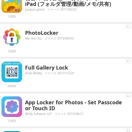
iPad (フォルダ管理/動画/メモ/共有)
joaquin grech
リリース 2011/05/22
120円
42
PhotoLocker
Wai Kau Siu
リリース 2010/06/02
120円
43
Full Gallery Lock
Kiran Reddy
リリース 2017/12/29
240円
44
App Locker for Photos - Set Passcode
or Touch ID
Winfy Software LLP
リリース 2015/08/21
120円
45