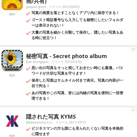
画/共有)
joaquin grech
リリース 2012/04/03
写真の画質を落とすことなくアプリ内に保存できる！
無料
ゴースト暗証番号なら入力しても秘密にしたいフォルダ
ーは表示されない！
大量の写真を細かく分類して保存し、隠したい写真もあ
る時に役立つ！
38
秘密写真 - Secret photo album
Bae Seunghyun
リリース 2012/03/02
思い出の写真をそっと残しておきたい時にも最適。パス
ワードが大切な写真を守ります！
無料
保存した写真はサムネイル付きで表示。写真の内容が一
目で判る！
あの写真やこの写真、皆には内緒の写真を便利に一括管
理できる！
39
隠された写真 KYMS
IdeaSolutions S.r.l.
リリース 2011/10/13
ビジネスマンの方も誰にも見られたくない写真を本格的
に隠せます
無料