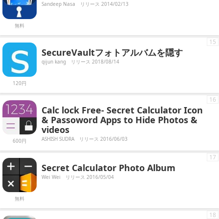
Sandeep Nasa
リリース 2014/02/13
無料
15
SecureVaultフォトアルバムを隠す
qijun kang
リリース 2018/08/14
120円
16
Calc lock Free- Secret Calculator Icon
& Passoword Apps to Hide Photos &
videos
ASHISH SUDRA
リリース 2016/06/03
600円
17
Secret Calculator Photo Album
Wei Wei
リリース 2016/05/04
無料
18