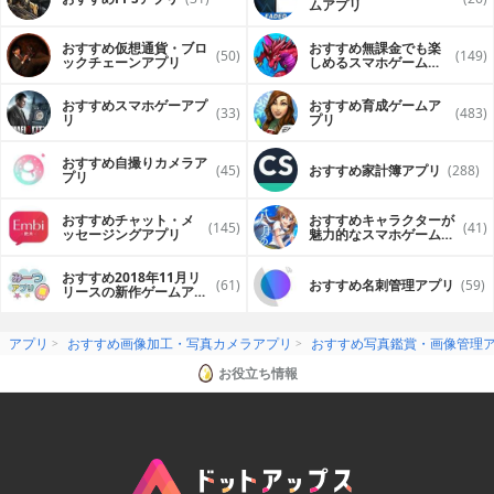
ムアプリ
おすすめ仮想通貨・ブロ
おすすめ無課金でも楽
(50)
(149)
ックチェーンアプリ
しめるスマホゲームア
プリ
おすすめスマホゲーアプ
おすすめ育成ゲームア
(33)
(483)
リ
プリ
おすすめ自撮りカメラア
(45)
おすすめ家計簿アプリ
(288)
プリ
おすすめチャット・メ
おすすめキャラクターが
(145)
(41)
ッセージングアプリ
魅力的なスマホゲームア
プリ
おすすめ2018年11月リ
(61)
おすすめ名刺管理アプリ
(59)
リースの新作ゲームアプ
リ
アプリ
おすすめ画像加工・写真カメラアプリ
おすすめ写真鑑賞・画像管理
お役立ち情報