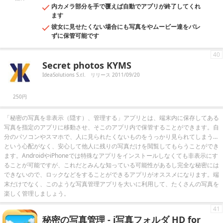
内カメラ部分を手で覆えば自動でアプリが終了してくれ
ます
彼女に見せたくない場合にも写真をやムービー達をバレ
ずに保管可能です
40
Secret photos KYMS
IdeaSolutions S.r.l.
リリース 2011/09/20
250円
「秘密の写真を非表示（隠す）、管理する」アプリとは、端末内に保存してある
写真を指定のアプリに移動させ、そこのアプリ内で保管することができます。自
分のパソコンやスマホで、人に見られたくないものをうっかり見られてしまう…
という心配がなく、安心して他人に残りの写真だけを閲覧してもらうことができ
ます。AndroidやiPhoneでは特殊なアプリをインストールしなくても非表示にす
ることが可能ですが、これだとみんな知っている可能性があるし完全な秘密には
できないので、ロックなどをすることができるアプリがオススメになります。端
末だけでなく、このような写真管理アプリを大いに利用して、たくさんの写真を
楽しく管理しましょう。
41
秘密の写真管理 - i写真フォルダ HD for