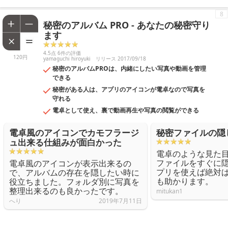
8
秘密のアルバム PRO - あなたの秘密守り
ます
4.5点 6件の評価
120円
yamaguchi hiroyuki
リリース 2017/09/18
秘密のアルバムPROは、内緒にしたい写真や動画を管理
できる
秘密がある人は、アプリのアイコンが電卓なので写真を
守れる
電卓として使え、裏で動画再生や写真の閲覧ができる
電卓風のアイコンでカモフラージ
秘密ファイルの隠
ュ出来る仕組みが面白かった
電卓のような見た
ファイルをすぐに
電卓風のアイコンが表示出来るの
プリを使えば絶対
で、アルバムの存在を隠したい時に
も助かります。
役立ちました。フォルダ別に写真を
整理出来るのも良かったです。
mitukan1
へり
2019年7月11日