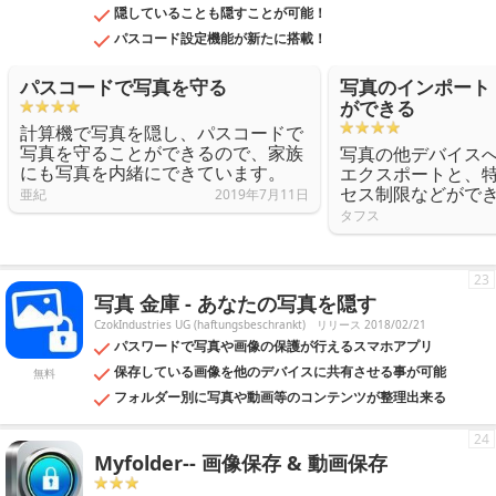
隠していることも隠すことが可能！
パスコード設定機能が新たに搭載！
パスコードで写真を守る
写真のインポート
ができる
計算機で写真を隠し、パスコードで
写真を守ることができるので、家族
写真の他デバイス
にも写真を内緒にできています。
エクスポートと、
セス制限などがで
亜紀
2019年7月11日
タフス
23
写真 金庫 - あなたの写真を隠す
CzokIndustries UG (haftungsbeschrankt)
リリース 2018/02/21
パスワードで写真や画像の保護が行えるスマホアプリ
保存している画像を他のデバイスに共有させる事が可能
無料
フォルダー別に写真や動画等のコンテンツが整理出来る
24
Myfolder-- 画像保存 & 動画保存