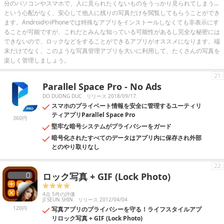
分のパソコンやスマホで、人に見られたくないものをうっかり見られてしまう…
という心配がなく、安心して他人に残りの写真だけを閲覧してもらうことができ
ます。AndroidやiPhoneでは特殊なアプリをインストールしなくても非表示にす
ることが可能ですが、これだとみんな知っている可能性があるし完全な秘密には
できないので、ロックなどをすることができるアプリがオススメになります。端
末だけでなく、このような写真管理アプリを大いに利用して、たくさんの写真を
楽しく管理しましょう。
21
Parallel Space Pro - No Ads
DO DUONG DUC
リリース 2018/09/17
スマホのプライベート情報を安全に管理するユーティリ
ティアプリParallel Space Pro
360円
堅牢な暗号システムがプライバシーをガード
暗号化されたすべてのデータはアプリ内に保存され外部
とのやり取りなし
22
ロック写真 + GIF (Lock Photo)
4点 5件の評価
JI SEUN SHIN
リリース 2012/04/04
120円
写真アプリのプライバシーを守る！ライフスタイルアプ
リロック写真 + GIF (Lock Photo)