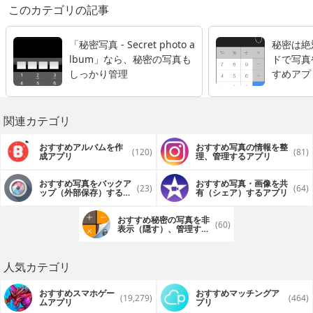
このカテゴリの記事
「秘密写真 - Secret photo a
秘密は絶
lbum」なら、秘密の写真も
ドで写真
しっかり管理
すめアプ
関連カテゴリ
おすすめアルバムを作
おすすめ写真の情報を整
(120)
(81)
成アプリ
理、管理するアプリ
おすすめ写真をバックア
おすすめ写真・画像を共
(23)
(64)
ップ（外部保存）するア
有（シェア）するアプリ
プリ
おすすめ秘密の写真を非
(60)
表示（隠す）、管理する
アプリ
人気カテゴリ
おすすめスマホゲー
おすすめマッチングア
(19,279)
(464)
ムアプリ
プリ