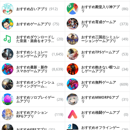
おすすめ殿堂入り神アプ
おすすめ占いアプリ
(912)
(86)
リ
おすすめ育成ゲームア
おすすめゲームアプリ
(75)
(373)
プリ
おすすめダウンロードし
おすすめ三国志シミュレ
(20)
(49)
た音楽・楽曲をオフライ
ーションゲームアプリ
ンで再生するアプリ
おすすめシミュレー
おすすめTPSゲームアプ
(1,645)
(53)
ションゲームアプリ
リ
おすすめ最新・新作
おすすめ飽きない暇つぶ
(8,639)
(34)
スマホゲームアプリ
しゲームアプリ
おすすめオンラインシュ
おすすめ無料ゲームア
(29)
(609)
ーティングゲーム
プリ
（FPS・TPS）アプリ
おすすめソロプレイゲー
おすすめ MMORPGアプ
(29)
(31)
ムアプリ
リ
おすすめアクション
おすすめ格闘ゲームアプ
(119)
(0)
RPGアプリ
リ
おすすめオフラインゲー
おすすめFPSアプリ
(31)
(26)