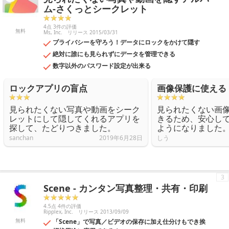
ム-さくっとシークレット
4点 3件の評価
無料
Ms, Inc.
リリース 2015/03/31
プライバシーを守ろう！データにロックをかけて隠す
絶対に誰にも見られずにデータを管理できる
数字以外のパスワード設定が出来る
ロックアプリの盲点
画像保護に使える
見られたくない写真や動画をシーク
見られたくない画
レットにして隠してくれるアプリを
きるため、安心し
探して、たどりつきました。
ようになりました
sanchan
2019年6月28日
しう
3
Scene - カンタン写真整理・共有・印刷
4.5点 4件の評価
Ripplex, Inc.
リリース 2013/09/09
無料
「Scene」で写真／ビデオの保存に加え仕分けもでき挨