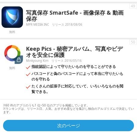
49
写真保存 SmartSafe - 画像保存 & 動画
保存
MPR MEDIA INC
リリース 2018/08/06
無料
50
Keep Pics - 秘密アルバム、写真やビデ
オを安全に保護
Minkyoung Kim
リリース 2016/05/16
指紋認証によって守りたいものを守ることができる
無料
パスコードと偽のパスコードによって本当に守りたいも
のを守れる
たくさんの拡張子に対応していて、いろいろなものを閲
覧できる。
※60 件のアプリのうち1 位~50 位のアプリを掲載しています。
※ランキングは、リリース日、人気、おすすめ度などを集計し独自のアルゴリズムで決定してい
ます。
次のページ