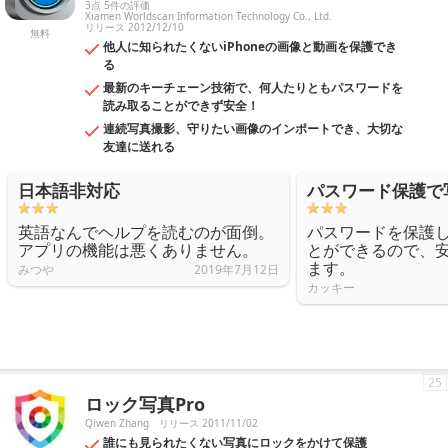
3点 5件の評価
Xiamen Worldscan Information Technology Co., Ltd.
リリース 2012/12/10
無料
他人に知られたくないiPhoneの画像と動画を保護でき
る
最新のキーチェーン技術で、何人たりともパスワードを
読み取ることができず安全！
連続写真撮影、守りたい画像のインポートでき、大切な
友達に送れる
日本語非対応
パスワード保護で
英語なんでヘルプを読むのが面倒。
パスワードを保護
アプリの機能は悪くありません。
とができるので、
ます。
みつや
2019年7月12日
カッキー
25
ロック写真Pro
Qiwen Zhang
リリース 2011/11/02
誰にも見られたくない写真にロックをかけて保護