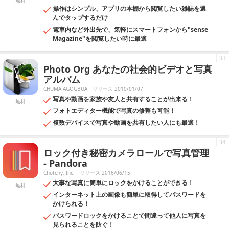
無料
操作はシンプル、アプリの本棚から閲覧したい雑誌を選
んでタップするだけ
電車内など外出先で、気軽にスマートフォンから"sense
Magazine"を閲覧したい時に最適
33
Photo Org あなたの社会的ビデオと写真
アルバム
CHUMA AGOGBUA
リリース 2010/01/07
写真や動画を家族や友人と共有することが出来る！
無料
フォトエディター機能で写真の修整も可能！
複数デバイスで写真や動画を共有したい人にも最適！
34
ロック付き秘密カメラロールで写真管理
- Pandora
Chotchy, Inc.
リリース 2016/06/15
大事な写真に簡単にロックをかけることができる！
無料
インターネット上の画像も簡単に取得してパスワードを
かけられる！
パスワードロックをかけることで間違って他人に写真を
見られることを防ぐ！