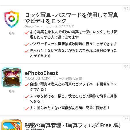
35
ロック写真 - パスワードを使用して写真
やビデオをロック
Qiwen Zhang
リリース 2011/11/11
よく写真を撮る人で複数の写真を一度にロックしたり管
無料
理したりする人に役に立ちます
パスワードロック機能は複数同時に行うことができます
見られたくない写真などがあるのであれば便利に使うこ
とができます
36
ePhotoChest
MICROTECH CORP.
リリース 2009/02/18
自撮り写真や恋人との写真などプライベート画像をロッ
クできる！
無料
スマホを傾ける、振る、伏せるなどの動作で簡単に操作
できる！
人に見られたくない画像がある時に簡単に隠せる！
37
秘密の写真管理 - i写真フォルダ Free /動