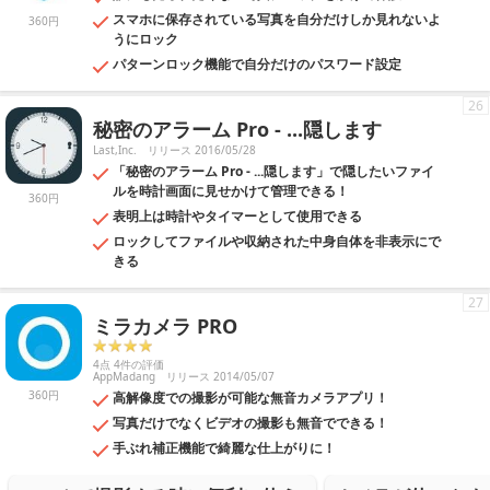
スマホに保存されている写真を自分だけしか見れないよ
360円
うにロック
パターンロック機能で自分だけのパスワード設定
26
秘密のアラーム Pro - ...隠します
Last,Inc.
リリース 2016/05/28
「秘密のアラーム Pro - ...隠します」で隠したいファイ
ルを時計画面に見せかけて管理できる！
360円
表明上は時計やタイマーとして使用できる
ロックしてファイルや収納された中身自体を非表示にで
きる
27
ミラカメラ PRO
4点 4件の評価
AppMadang
リリース 2014/05/07
360円
高解像度での撮影が可能な無音カメラアプリ！
写真だけでなくビデオの撮影も無音でできる！
手ぶれ補正機能で綺麗な仕上がりに！