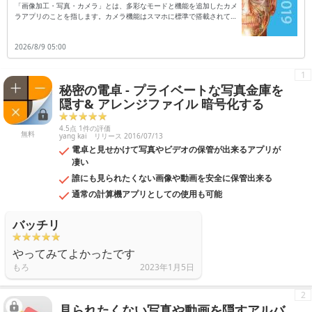
「画像加工・写真・カメラ」とは、多彩なモードと機能を追加したカメ
ラアプリのことを指します。カメラ機能はスマホに標準で搭載されてい
ますが、別アプリのタイプはカメラ以外に加工専用としても活用可能で
す。機能は撮影時に自動でエフェクトを追加するタイプ、もしくは撮影
2026/8/9 05:00
後に加工を行うタイプなどがあり、これらのタイプがセットになってい
るアプリも珍しくはありません。また、エフェクトは後付けがほとんど
ですので、失敗を気にせず満足いくまで写真加工が楽しめます。例えば
1
肌を白くしたり可愛いカラーで全体を覆ったりも可能で、SNSを利用し
秘密の電卓 - プライベートな写真金庫を
ている人のサポートアイテムとしても便利です。本来の画素数をアップ
させるものではありませんが、ノーマル写真にプロ仕様の効果が追加で
隠す& アレンジファイル 暗号化する
きるカテゴリとなります。
4.5点 1件の評価
無料
yang kai
リリース 2016/07/13
電卓と見せかけて写真やビデオの保管が出来るアプリが
凄い
誰にも見られたくない画像や動画を安全に保管出来る
通常の計算機アプリとしての使用も可能
バッチリ
やってみてよかったです
もろ
2023年1月5日
2
見られたくない写真や動画を隠すアルバ