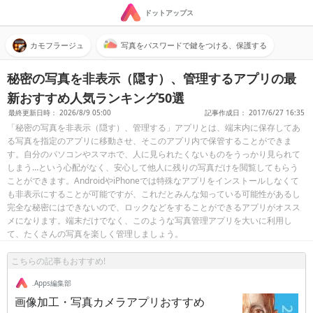
ドットアップス
カモフラージュ
写真をパスワードで鍵をつける、保護する
秘密の写真を非表示（隠す）、管理するアプリの最
新おすすめ人気ランキング50選
最終更新日時： 2026/8/9 05:00
記事作成日： 2017/6/27 16:35
「秘密の写真を非表示（隠す）、管理する」アプリとは、端末内に保存してあ
る写真を指定のアプリに移動させ、そこのアプリ内で保管することができま
す。自分のパソコンやスマホで、人に見られたくないものをうっかり見られて
しまう…という心配がなく、安心して他人に残りの写真だけを閲覧してもらう
ことができます。AndroidやiPhoneでは特殊なアプリをインストールしなくて
も非表示にすることが可能ですが、これだとみんな知っている可能性があるし
完全な秘密にはできないので、ロックなどをすることができるアプリがオスス
メになります。端末だけでなく、このような写真管理アプリを大いに利用し
て、たくさんの写真を楽しく管理しましょう。
こちらの記事もおすすめ!
.Apps編集部
画像加工・写真カメラアプリおすすめ