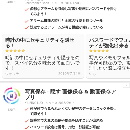
480円
Christopher Bohn
リリース 2014/12/03
多彩なアラームを収録し写真や動画にパスワードを掛け
てみよう！
アラーム機能の時計と金庫の役割を持つツール
設定するとアラームが鳴る機能が備わっている
時計の中にセキュリティを隠せ
パスワードでフォ
る！
ティが強化出来る
時計の中にセキュリティを隠せるの
写真やメモをフォ
で、スパイ気分を味わえて面白いで
事が可能なので、
す！
理したい際に役立
ウォッチ
2019年7月4日
いも
7
写真保存 - 隠す 画像保存 & 動画保存ア
プリ
XIUPING LUO
リリース 2018/09/14
何が何でも見られたくない秘密のデータはロックを掛け
120円
て隠そう！
短時間で大量の画像や動画を隠すことが出来る
パスワード設定は番号、指紋、顔認証が可能