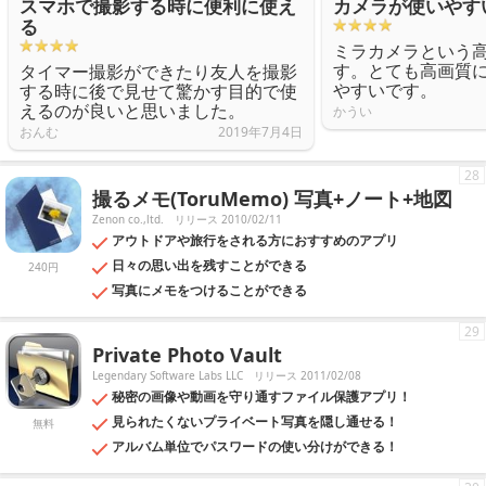
スマホで撮影する時に便利に使え
カメラが使いやす
る
ミラカメラという
す。とても高画質
タイマー撮影ができたり友人を撮影
やすいです。
する時に後で見せて驚かす目的で使
えるのが良いと思いました。
かうい
おんむ
2019年7月4日
28
撮るメモ(ToruMemo) 写真+ノート+地図
Zenon co.,ltd.
リリース 2010/02/11
アウトドアや旅行をされる方におすすめのアプリ
日々の思い出を残すことができる
240円
写真にメモをつけることができる
29
Private Photo Vault
Legendary Software Labs LLC
リリース 2011/02/08
秘密の画像や動画を守り通すファイル保護アプリ！
見られたくないプライベート写真を隠し通せる！
無料
アルバム単位でパスワードの使い分けができる！