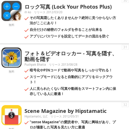
30
ロック写真 (Lock Your Photos Plus)
ih ko
リリース 2012/03/20
その写真隠したくありませんか？絶対に見つからない方
法がここにあり！
無料
自分だけの秘密のフォルダを作ることが出来る
アプリにパスワードを設定してデータの流出を防ぐ
31
フォト＆ビデオロッカー - 写真を隠す、
動画を隠す
Pushpak Bhatia
リリース 2013/08/28
暗号化やPINコードで動画や写真をしっかり守れる！
無料
スリープモードになると自動的にアプリをロックアウ
ト！
人に見られたくない写真や動画をスマートフォン内に保
存している人に最適！
32
Scene Magazine by Hipstamatic
Hipstamatic, LLC
リリース 2012/05/31
"sense Magazine"の愛読者や、写真に興味があり、プ
ロが撮影した写真を見たい方に最適