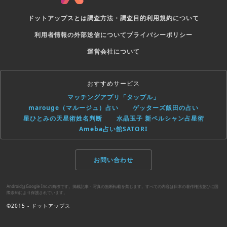
ドットアップスとは
調査方法・調査目的
利用規約について
利用者情報の外部送信について
プライバシーポリシー
運営会社について
おすすめサービス
マッチングアプリ「タップル」
marouge（マルージュ）占い
ゲッターズ飯田の占い
星ひとみの天星術姓名判断
水晶玉子 新ペルシャン占星術
Ameba占い館SATORI
お問い合わせ
AndroidはGoogle Inc.の商標です。掲載記事・写真の無断転載を禁じます。すべての内容は日本の著作権法並びに国
際条約により保護されています。
©2015 - ドットアップス