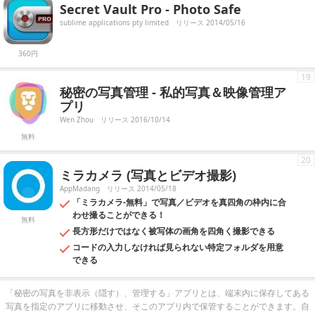
Secret Vault Pro - Photo Safe
sublime applications pty limited
リリース 2014/05/16
360円
19
秘密の写真管理 - 私的写真＆映像管理ア
プリ
Wen Zhou
リリース 2016/10/14
無料
20
ミラカメラ (写真とビデオ撮影)
AppMadang
リリース 2014/05/18
「ミラカメラ-無料」で写真／ビデオを真四角の枠内に合
わせ撮ることができる！
無料
長方形だけではなく被写体の画角を四角く撮影できる
コードの入力しなければ見られない特定フォルダを用意
できる
「秘密の写真を非表示（隠す）、管理する」アプリとは、端末内に保存してある
写真を指定のアプリに移動させ、そこのアプリ内で保管することができます。自