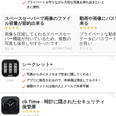
プライベートを守りながら大切な写真を持ち歩きたいと
きに便利
スペースセーバーで画像のファイ
動画や画像にパス
ル容量が節約出来る
来る
画像を圧縮してくれるスペースセー
プライベートな動
バー機能が付いているため、複数の
データにパスワー
写真も保存しやすかったです
が良い
ないき
2019年7月4日
スライム
5
シークレット+
Secret, LLC
リリース 2012/12/13
写真からボイスメモまで安全に隠してくれる！
アプリに保存されるので、本体側は消去してもＯＫ！
120円
秘密のファイルは他の人とメールで共有可能
6
cb Time - 時計に隠されたセキュリティ
保管庫
5点 4件の評価