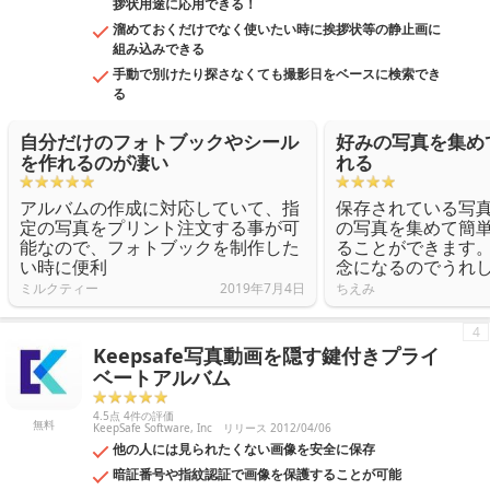
拶状用途に応用できる！
溜めておくだけでなく使いたい時に挨拶状等の静止画に
組み込みできる
手動で別けたり探さなくても撮影日をベースに検索でき
る
自分だけのフォトブックやシール
好みの写真を集め
を作れるのが凄い
れる
アルバムの作成に対応していて、指
保存されている写
定の写真をプリント注文する事が可
の写真を集めて簡
能なので、フォトブックを制作した
ることができます
い時に便利
念になるのでうれ
ミルクティー
2019年7月4日
ちえみ
4
Keepsafe写真動画を隠す鍵付きプライ
ベートアルバム
4.5点 4件の評価
無料
KeepSafe Software, Inc
リリース 2012/04/06
他の人には見られたくない画像を安全に保存
暗証番号や指紋認証で画像を保護することが可能