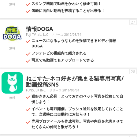
スタンプ機能で動画をかわいく修正可能！
無料
気軽に面白い動画を投稿することが出来る！
27
情報DOGA
Fuji TV-lab, LLC
リリース 2012/08/14
ニュースになるようなものを投稿できるビデオ情報
DOGA
無料
フジテレビの番組内で紹介される
写真でも動画でもアップロードできる
28
ねこすた-ネコ好きが集まる猫専用写真/
動画投稿SNS
FUNSEEK INC.
リリース 2016/06/01
猫好きさん必見！とっておきのペット写真を投稿して自
無料
慢しよう！
イベントも毎月開催。プッシュ通知を設定しておくこと
で、当選時には自動的にお知らせ！
専用プロフィールも作成可能。写真や内容を充実させて
たくさんの仲間と繋がろう！