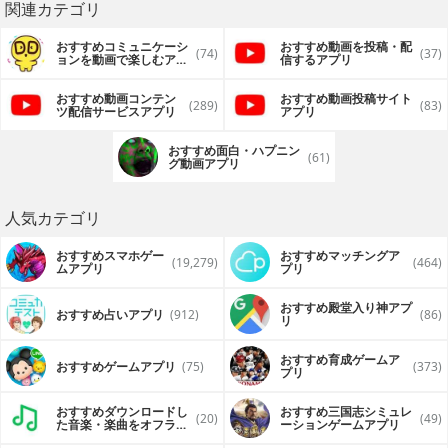
関連カテゴリ
おすすめコミュニケーシ
おすすめ動画を投稿・配
(74)
(37)
ョンを動画で楽しむアプ
信するアプリ
リ
おすすめ動画コンテン
おすすめ動画投稿サイト
(289)
(83)
ツ配信サービスアプリ
アプリ
おすすめ面白・ハプニン
(61)
グ動画アプリ
人気カテゴリ
おすすめスマホゲー
おすすめマッチングア
(19,279)
(464)
ムアプリ
プリ
おすすめ殿堂入り神アプ
おすすめ占いアプリ
(912)
(86)
リ
おすすめ育成ゲームア
おすすめゲームアプリ
(75)
(373)
プリ
おすすめダウンロードし
おすすめ三国志シミュレ
(20)
(49)
た音楽・楽曲をオフライ
ーションゲームアプリ
ンで再生するアプリ