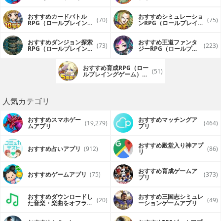
グゲーム）アプリ
おすすめカードバトル
おすすめシミュレーショ
(70)
(75)
RPG（ロールプレイング
ンRPG（ロールプレイン
ゲーム）アプリ
グゲーム）アプリ
おすすめダンジョン探索
おすすめ王道ファンタ
(73)
(223)
RPG（ロールプレイング
ジーRPG（ロールプレ
ゲーム）アプリ
イングゲーム）アプリ
おすすめ育成RPG（ロー
(51)
ルプレイングゲーム）ア
プリ
人気カテゴリ
おすすめスマホゲー
おすすめマッチングア
(19,279)
(464)
ムアプリ
プリ
おすすめ殿堂入り神アプ
おすすめ占いアプリ
(912)
(86)
リ
おすすめ育成ゲームア
おすすめゲームアプリ
(75)
(373)
プリ
おすすめダウンロードし
おすすめ三国志シミュレ
(20)
(49)
た音楽・楽曲をオフライ
ーションゲームアプリ
ンで再生するアプリ