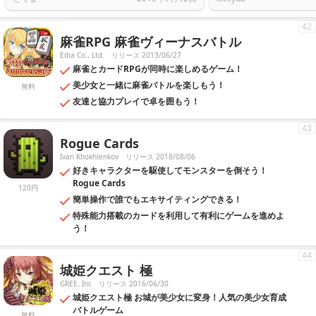
42
麻雀RPG 麻雀ヴィーナスバトル
Edia Co., Ltd.
リリース 2013/06/27
麻雀とカードRPGが同時に楽しめるゲーム！
美少女と一緒に麻雀バトルを楽しもう！
無料
友達と協力プレイで卓を囲もう！
43
Rogue Cards
Ivan Khokhlenkov
リリース 2018/08/06
好きキャラクターを駆使してモンスターを倒そう！
Rogue Cards
120円
簡単操作で誰でもエキサイティングできる！
特殊能力搭載のカードを利用して有利にゲームを進めよ
う！
44
城姫クエスト 極
GREE, Inc
リリース 2016/06/30
城姫クエスト極 お城が美少女に変身！人気の美少女育成
バトルゲーム
無料