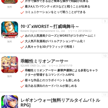
片手で操作できるほど簡単な操作で戦闘が出来る
最大4人でバウンティボスなどと戦うことが出来る
無料
コミュニケーションをとって戦うことができる
9
ｸﾛｰｽﾞxWORST～打威鳴舞斗～
Konami Digital Entertainment Co., Ltd.
リリース 2013/08/22
あの大人気漫画クローズとWORSTがコラボゲームに！
大人気不良漫画がバトルアクションゲーム化！
無料
人気キャラを3Dグラフィックで再現！
10
乖離性ミリオンアーサー
SQUARE ENIX Co., Ltd.
リリース 2014/11/19
乖離性ミリオンアーサー 豪華声優陣による多彩なキャラ
クターが登場するコマンドバトルRPG
無料
様々な作品とのコラボイベントも楽しめる
迫力ある演出のカードバトルが楽しめる
11
レギオンウォー[無料リアルタイムバトル
RPG]