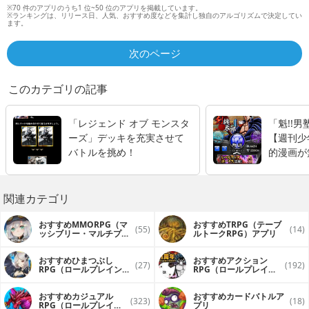
※70 件のアプリのうち1 位~50 位のアプリを掲載しています。
※ランキングは、リリース日、人気、おすすめ度などを集計し独自のアルゴリズムで決定してい
ます。
次のページ
このカテゴリの記事
「レジェンド オブ モンスタ
「魁!!
ーズ」デッキを充実させて
【週刊少
バトルを挑め！
的漫画が
登場】」
ードバト
関連カテゴリ
おすすめMMORPG（マ
おすすめTRPG（テーブ
(55)
(14)
ッシブリー・マルチプレ
ルトークRPG）アプリ
イヤー・オンライン・ロ
ールプレイングゲーム）
アプリ
おすすめひまつぶし
おすすめアクション
(27)
(192)
RPG（ロールプレイング
RPG（ロールプレイン
ゲーム）アプリ
グゲーム）アプリ
おすすめカジュアル
おすすめカードバトルア
(323)
(18)
RPG（ロールプレイン
プリ