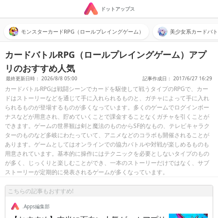
ドットアップス
モンスターカードRPG（ロールプレイングゲーム）
美少女系カードバト
カードバトルRPG（ロールプレイングゲーム）アプ
リのおすすめ人気
最終更新日時： 2026/8/8 05:00
記事作成日： 2017/6/27 16:29
カードバトルRPGは戦闘シーンでカードを駆使して戦うタイプのRPGで、カー
ドはストーリーなどを通じて手に入れられるものと、ガチャによって手に入れ
られるものが登場するものが多くなっています。多くのゲームでログインボー
ナスなどが用意され、貯めていくことで課金することなくガチャを引くことが
できます。ゲームの世界観は剣と魔法のものからSF的なもの、テレビキャラク
ターのものなど多岐にわたっていて、アニメなどのコラボも開催されることが
あります。ゲームとしてはオンラインでの協力バトルや対戦が楽しめるものも
用意されています。基本的に操作にはテクニックを必要としないタイプのもの
が多く、じっくりと楽しむことができ、一本のストーリーだけではなく、サブ
ストーリーが定期的に発表されるゲームが多くなっています。
こちらの記事もおすすめ!
.Apps編集部