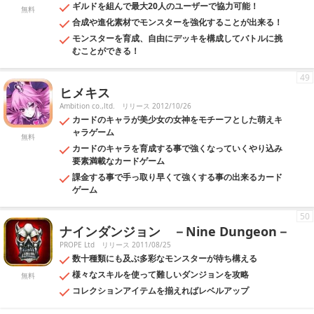
ギルドを組んで最大20人のユーザーで協力可能！
無料
合成や進化素材でモンスターを強化することが出来る！
モンスターを育成、自由にデッキを構成してバトルに挑
むことができる！
49
ヒメキス
Ambition co.,ltd.
リリース 2012/10/26
カードのキャラが美少女の女神をモチーフとした萌えキ
ャラゲーム
無料
カードのキャラを育成する事で強くなっていくやり込み
要素満載なカードゲーム
課金する事で手っ取り早くて強くする事の出来るカード
ゲーム
50
ナインダンジョン －Nine Dungeon－
PROPE Ltd
リリース 2011/08/25
数十種類にも及ぶ多彩なモンスターが待ち構える
様々なスキルを使って難しいダンジョンを攻略
無料
コレクションアイテムを揃えればレベルアップ