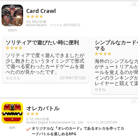
26
Card Crawl
4点 6件の評価
Arnold Rauers
リリース 2015/03/12
600円
ソリティアで遊びたい時に便利
シンプルなカード
マる
ソリティアで度々遊んできましたが
少し飽きたというタイミングで形式
海外のシンプルな
で遊べる変わったカードゲームを遊
がチュートリアル
べたのが良かったです。
ールを覚えるのが
インのランキング
そんりん
2019年7月12日
レイヤーと競えて
せきね
27
オレカバトル
2.7点 3件の評価
Konami Digital Entertainment Co., Ltd.
リリース 2012/07/04
無料
オリジナルな『オレのカード』であるオレカを作ってカ
ードバトルを楽しめるRPG