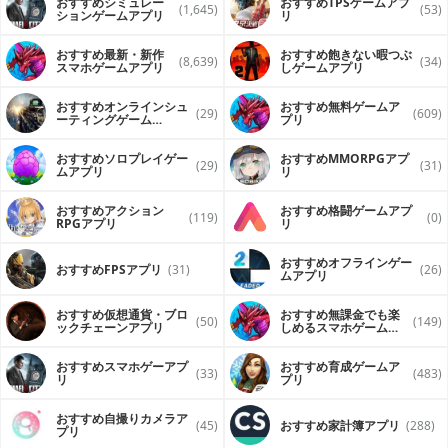
おすすめシミュレー
おすすめTPSゲームアプ
(1,645)
(53)
ションゲームアプリ
リ
おすすめ最新・新作
おすすめ飽きない暇つぶ
(8,639)
(34)
スマホゲームアプリ
しゲームアプリ
おすすめオンラインシュ
おすすめ無料ゲームア
(29)
(609)
ーティングゲーム
プリ
（FPS・TPS）アプリ
おすすめソロプレイゲー
おすすめ MMORPGアプ
(29)
(31)
ムアプリ
リ
おすすめアクション
おすすめ格闘ゲームアプ
(119)
(0)
RPGアプリ
リ
おすすめオフラインゲー
おすすめFPSアプリ
(31)
(26)
ムアプリ
おすすめ仮想通貨・ブロ
おすすめ無課金でも楽
(50)
(149)
ックチェーンアプリ
しめるスマホゲームア
プリ
おすすめスマホゲーアプ
おすすめ育成ゲームア
(33)
(483)
リ
プリ
おすすめ自撮りカメラア
(45)
おすすめ家計簿アプリ
(288)
プリ