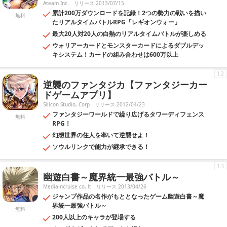
Ateam Inc.
リリース 2013/07/15
累計200万ダウンロードを記録！2つの勢力の戦いを描い
無料
たリアルタイムバトルRPG「レギオンウォー」
最大20人対20人の白熱のリアルタイムバトルが楽しめる
ウォリアーカードとモンスターカードによるダブルデッ
キシステム！カードの組み合わせは600万以上
12
逆襲のファンタジカ【ファンタジーカー
ドゲームアプリ】
Silicon Studio, Corp
リリース 2012/04/23
ファンタジーワールドで繰り広げるタワーディフェンス
無料
RPG！
幻想世界の住人を率いて逆襲せよ！
ソウルリンクで能力が継承できる！
13
幽遊白書～魔界統一最強バトル～
Mediaincruise co, lt
リリース 2013/04/26
ジャンプ作品の名作がもととなったゲーム幽遊白書～魔
界統一最強バトル～
無料
200人以上のキャラが登場する