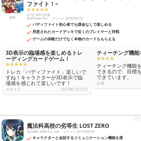
ファイト！~
4.3点 4件の評価
無料
Bushiroad Inc.
リリース 2018/06/23
バディファイト初心者でも課金なしで楽しめる
用意されたカードデッキで近くのプレイヤーと対戦
ゲームの体験だけでなく本物のカードももらえる
3D表示の臨場感を楽しめるトレ
ティーチング機能
ーディングカードゲーム！
ティーチング機能
できるので、目標
トレカ「バディファイト」楽しいで
できています。
すね！キャラクターが3D表示で臨
場感を感じれて楽しいです！
広瀬
カタスラ
2019年7月12日
23
魔法科高校の劣等生 LOST ZERO
SQUARE ENIX Co., Ltd.
リリース 2014/09/04
キャラクターと会話するコミュニケーション機能を搭