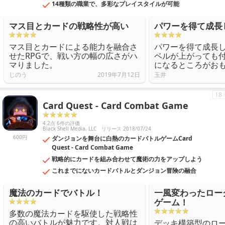
14種類の職業で、多彩なプレイスタイルが可能
マス目とカードの戦略性が高い
パワーを得て成長
マス目とカードによる能力を融合さ
パワーを得て成長
せたRPGで、戦い方の幅の広さがハ
ベルが上がっても
マりました。
になるところがお
じのう
2019年7月12日
玉井
18
Card Quest - Card Combat Game
4.2点 6件の評価
Black Shell Media, LLC
リリース 2018/07/24
600円
ダンジョンを舞台に白熱のカードバトルゲームCard
Quest - Card Combat Game
戦略的にカードを組み合わせて魔術の力をアップしよう
これまでにないカードバトルとダンジョン冒険の融合
魔法のカードでバトル！
一風変わったロー
ゲーム！
多数の魔法カードを駆使した戦略性
の高いバトルが魅力です。対人戦は
デッキ構築型のロ