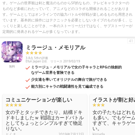
す。ゲームの世界観は剣と魔法のものからSF的なもの、テレビキャラクターの
ものなど多岐にわたっていて、アニメなどのコラボも開催されることがありま
す。ゲームとしてはオンラインでの協力バトルや対戦が楽しめるものも用意され
ています。基本的に操作にはテクニックを必要としないタイプのものが多く、じ
っくりと楽しむことができ、一本のストーリーだけではなく、サブストーリーが
定期的に発表されるゲームが多くなっています。
41
ミラージュ・メモリアル
3.8点 5件の評価
Efun Japan Ltd.
リリース 2019/02/19
無料
ミラージュ・メモリアルで女の子キャラとRPGの独創的
なゲーム世界を冒険できる
少女達を率いてオリジナルの舞台で旅ができる
能力別にキャラの戦闘適性を見て編成できる
コミュニケーションが楽しい
イラストが割と好
女の子とタッチできたり、結構ドキ
女の子たちはどれ
ドキしましたｗ 戦闘はカードバトル
も多い。でもゲー
としてちょっとシンプルすぎて物足
すぎて、キャラゲ
りない。
い。
とくま
2019年7月12日
kissyda