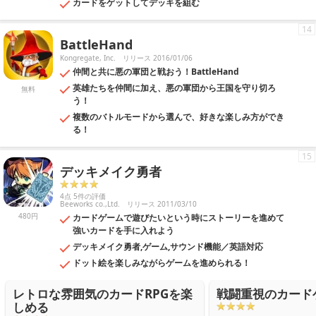
カードをゲットしてデッキを組む
14
BattleHand
Kongregate, Inc.
リリース 2016/01/06
仲間と共に悪の軍団と戦おう！BattleHand
英雄たちを仲間に加え、悪の軍団から王国を守り切ろ
無料
う！
複数のバトルモードから選んで、好きな楽しみ方ができ
る！
15
デッキメイク勇者
4点 5件の評価
Beeworks co.,Ltd.
リリース 2011/03/10
480円
カードゲームで遊びたいという時にストーリーを進めて
強いカードを手に入れよう
デッキメイク勇者,ゲーム,サウンド機能／英語対応
ドット絵を楽しみながらゲームを進められる！
レトロな雰囲気のカードRPGを楽
戦闘重視のカード
しめる