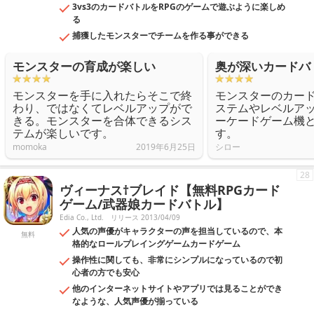
3vs3のカードバトルをRPGのゲームで遊ぶように楽しめ
る
捕獲したモンスターでチームを作る事ができる
モンスターの育成が楽しい
奥が深いカードバ
モンスターを手に入れたらそこで終
モンスターのカー
わり、ではなくてレベルアップがで
ステムやレベルア
きる。モンスターを合体できるシス
ーケードゲーム機
テムが楽しいです。
す。
momoka
2019年6月25日
シロー
28
ヴィーナス†ブレイド【無料RPGカード
ゲーム/武器娘カードバトル】
Edia Co., Ltd.
リリース 2013/04/09
人気の声優がキャラクターの声を担当しているので、本
無料
格的なロールプレイングゲームカードゲーム
操作性に関しても、非常にシンプルになっているので初
心者の方でも安心
他のインターネットサイトやアプリでは見ることができ
なような、人気声優が揃っている