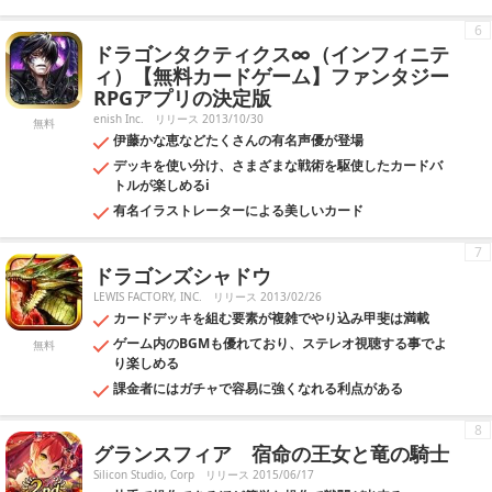
6
ドラゴンタクティクス∞（インフィニテ
ィ）【無料カードゲーム】ファンタジー
RPGアプリの決定版
enish Inc.
リリース 2013/10/30
無料
伊藤かな恵などたくさんの有名声優が登場
デッキを使い分け、さまざまな戦術を駆使したカードバ
トルが楽しめるi
有名イラストレーターによる美しいカード
7
ドラゴンズシャドウ
LEWIS FACTORY, INC.
リリース 2013/02/26
カードデッキを組む要素が複雑でやり込み甲斐は満載
ゲーム内のBGMも優れており、ステレオ視聴する事でよ
無料
り楽しめる
課金者にはガチャで容易に強くなれる利点がある
8
グランスフィア 宿命の王女と竜の騎士
Silicon Studio, Corp
リリース 2015/06/17