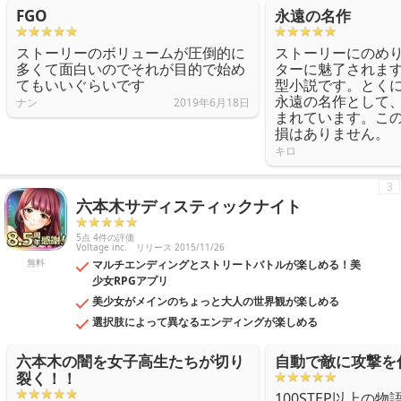
FGO
永遠の名作
ストーリーのボリュームが圧倒的に
ストーリーにのめ
多くて面白いのでそれが目的で始め
ターに魅了されま
てもいいぐらいです
型小説です。とく
永遠の名作として
ナン
2019年6月18日
まれています。こ
損はありません。
キロ
3
六本木サディスティックナイト
5点 4件の評価
Voltage inc.
リリース 2015/11/26
無料
マルチエンディングとストリートバトルが楽しめる！美
少女RPGアプリ
美少女がメインのちょっと大人の世界観が楽しめる
選択肢によって異なるエンディングが楽しめる
六本木の闇を女子高生たちが切り
自動で敵に攻撃を
裂く！！
100STEP以上の