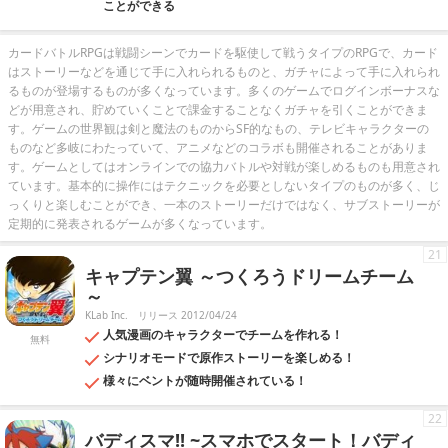
ことができる
カードバトルRPGは戦闘シーンでカードを駆使して戦うタイプのRPGで、カード
はストーリーなどを通じて手に入れられるものと、ガチャによって手に入れられ
るものが登場するものが多くなっています。多くのゲームでログインボーナスな
どが用意され、貯めていくことで課金することなくガチャを引くことができま
す。ゲームの世界観は剣と魔法のものからSF的なもの、テレビキャラクターの
ものなど多岐にわたっていて、アニメなどのコラボも開催されることがありま
す。ゲームとしてはオンラインでの協力バトルや対戦が楽しめるものも用意され
ています。基本的に操作にはテクニックを必要としないタイプのものが多く、じ
っくりと楽しむことができ、一本のストーリーだけではなく、サブストーリーが
定期的に発表されるゲームが多くなっています。
21
キャプテン翼 ～つくろうドリームチーム
～
KLab Inc.
リリース 2012/04/24
人気漫画のキャラクターでチームを作れる！
無料
シナリオモードで原作ストーリーを楽しめる！
様々にベントが随時開催されている！
22
バディスマ!! ~スマホでスタート！バディ