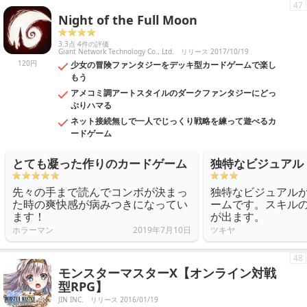
47
Night of the Full Moon
3.3点 4件の評価
Giant Network Technology Co., Ltd.
リリース 2017/10/19
120円
少女の冒険ファンタジーをデッキ型カードゲームで楽し
もう
アメコミ調アートスタイルのダークファンタジーにどっ
ぷりハマる
ネット接続無しで一人でじっくり戦略を練って遊べるカ
ードゲーム
とても凝った作りのカードゲーム
独特なビジュアル
先々の手まで読んでコンボが決まっ
独特なビジュアル
た時の爽快感が病みつきになってい
ームです。スキル
ます！
が出ます。
ホラーマン
2019年7月10日
ツキヤ
48
モンスターマスターX【オンライン対戦
型RPG】
JIN INC.
リリース 2016/01/19