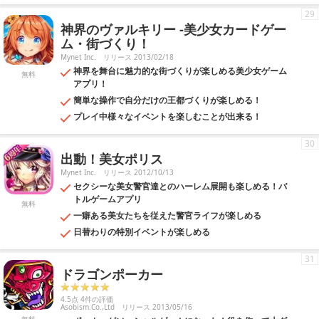
29
神界のヴァルキリー -美少女カードゲー
ム・街づくり！
Mynet Inc.
リリース 2013/02/18
神界を舞台に魅力的な街づくりが楽しめる美少女ゲーム
無料
アプリ！
簡単な操作で自分だけの王都づくりが楽しめる！
プレイ中様々なイベントを楽しむことが出来る！
30
出動！美女ポリス
Mynet Inc.
リリース 2012/10/13
セクシーな美女警官達とのハーレム展開も楽しめる！バ
トルゲームアプリ
無料
一癖ある美女たちを従えた警官ライフが楽しめる
日替わりの特別イベントが楽しめる
31
ドラゴンポーカー
4.5点 4件の評価
Asobism.Co.,Ltd
リリース 2013/05/16