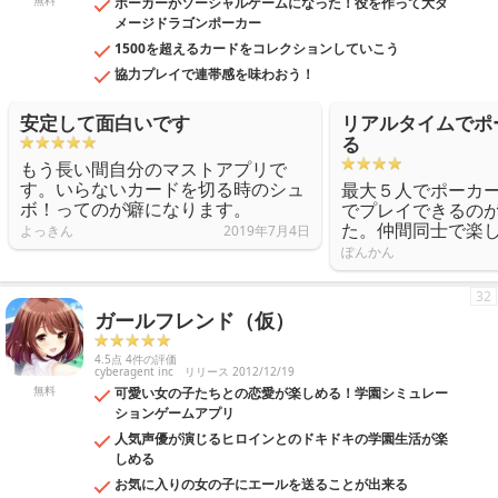
無料
ポーカーがソーシャルゲームになった！役を作って大ダ
メージドラゴンポーカー
1500を超えるカードをコレクションしていこう
協力プレイで連帯感を味わおう！
安定して面白いです
リアルタイムでポ
る
もう長い間自分のマストアプリで
す。いらないカードを切る時のシュ
最大５人でポーカ
ボ！ってのが癖になります。
でプレイできるの
た。仲間同士で楽
よっきん
2019年7月4日
ぽんかん
32
ガールフレンド（仮）
4.5点 4件の評価
cyberagent inc
リリース 2012/12/19
無料
可愛い女の子たちとの恋愛が楽しめる！学園シミュレー
ションゲームアプリ
人気声優が演じるヒロインとのドキドキの学園生活が楽
しめる
お気に入りの女の子にエールを送ることが出来る