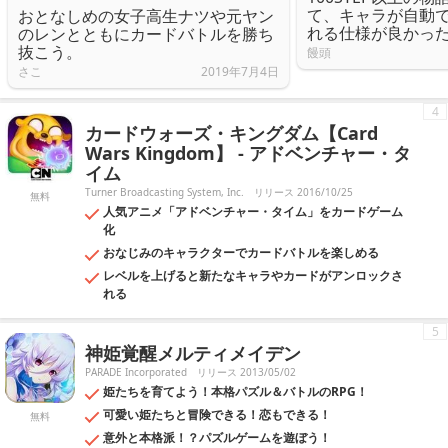
て、キャラが自動
おとなしめの女子高生ナツや元ヤン
れる仕様が良かっ
のレンとともにカードバトルを勝ち
抜こう。
饅頭
さこ
2019年7月4日
4
カードウォーズ・キングダム【Card
Wars Kingdom】 - アドベンチャー・タ
イム
Turner Broadcasting System, Inc.
リリース 2016/10/25
無料
人気アニメ「アドベンチャー・タイム」をカードゲーム
化
おなじみのキャラクターでカードバトルを楽しめる
レベルを上げると新たなキャラやカードがアンロックさ
れる
5
神姫覚醒メルティメイデン
PARADE Incorporated
リリース 2013/05/02
姫たちを育てよう！本格パズル＆バトルのRPG！
可愛い姫たちと冒険できる！恋もできる！
無料
意外と本格派！？パズルゲームを遊ぼう！