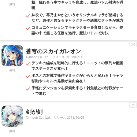
載、触れ合う事でキャラを育成し、魔法バトル対決を満
無料
喫
妹役で、零乃まやかというオリジナルキャラが登場する
など、原作と異なるキャラクターや綺麗なタッチが魅力
コミュニケーションでキャラクターを育成しながら、物
語の中で起こる任務を遂行、魔法バトルで対決
24
蒼穹のスカイガレオン
G-mode Co.,Ltd.
リリース 2013/03/14
デッキの編成を戦略的に行える！ユニットの隊列や配置
でステータスが変化！
無料
ボスとの対戦で操作ギミックがからりと変わる！キャラ
移動やスキルの発動が自由自在！
手軽にダンジョンを探索出来る！雑魚敵との対戦がオー
トで進む！
25
剣が刻
Xiimoon Co., Ltd.
リリース 2019/10/08
無料