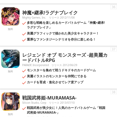
36
神魔×継承!ラグナブレイク
Mighty Games, Inc.
リリース 2012/11/08
多彩な戦略を楽しめるカードバトルゲーム「神魔×継承!
ラグナブレイク」
無料
美麗グラフィックで描かれた美少女キャラクター！
重厚なファンタジーシナリオを存分に楽しめる！
37
レジェンド オブ モンスターズ -超美麗カ
ードバトルRPG
PARADE Incorporated
リリース 2012/06/29
モンスターを集めて戦うドキドキのカードゲーム
無料
美麗イラストのモンスターを仲間にできる
カードを育成・進化させてレア度アップ
38
戦国武将姫-MURAMASA-
Silicon Studio, Corp
リリース 2013/07/10
戦国武将が美少女に！人気のカードバトルゲーム「戦国
武将姫-MURAMASA-」
無料