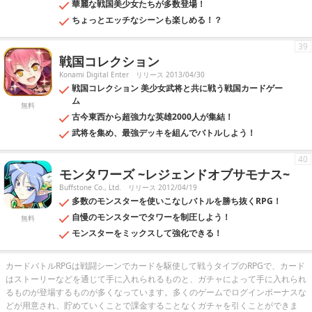
華麗な戦国美少女たちが多数登場！
ちょっとエッチなシーンも楽しめる！？
39
戦国コレクション
Konami Digital Enter
リリース 2013/04/30
戦国コレクション 美少女武将と共に戦う戦国カードゲー
ム
無料
古今東西から超強力な英雄2000人が集結！
武将を集め、最強デッキを組んでバトルしよう！
40
モンタワーズ ~レジェンドオブサモナス~
Buffstone Co., Ltd.
リリース 2012/04/19
多数のモンスターを使いこなしバトルを勝ち抜くRPG！
自慢のモンスターでタワーを制圧しよう！
無料
モンスターをミックスして強化できる！
カードバトルRPGは戦闘シーンでカードを駆使して戦うタイプのRPGで、カード
はストーリーなどを通じて手に入れられるものと、ガチャによって手に入れられ
るものが登場するものが多くなっています。多くのゲームでログインボーナスな
どが用意され、貯めていくことで課金することなくガチャを引くことができま