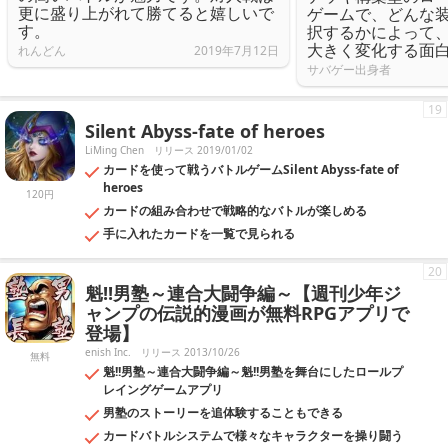
更に盛り上がれて勝てると嬉しいで
ゲームで、どんな
す。
択するかによって
大きく変化する面
れんどん
2019年7月12日
サバゲー出身者
19
Silent Abyss-fate of heroes
LiMing Chen
リリース 2019/01/02
カードを使って戦うバトルゲームSilent Abyss-fate of
heroes
120円
カードの組み合わせで戦略的なバトルが楽しめる
手に入れたカードを一覧で見られる
20
魁!!男塾～連合大闘争編～【週刊少年ジ
ャンプの伝説的漫画が無料RPGアプリで
登場】
enish Inc.
リリース 2013/10/26
無料
魁!!男塾～連合大闘争編～魁!!男塾を舞台にしたロールプ
レイングゲームアプリ
男塾のストーリーを追体験することもできる
カードバトルシステムで様々なキャラクターを操り闘う