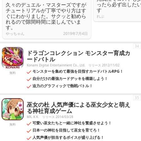
ったら必ず出した
久々のデュエル・マスターズですが
す
チュートリアルが丁寧でやり方はす
ぐにわかりました。サクッと勧めら
れぶ
れるので隙間時間に楽しんでいま
す。
やっちゃん
2019年7月4日
34
ドラゴンコレクション モンスター育成カ
ードバトル
Konami Digital Entertainment Co., Ltd.
リリース 2012/11/02
モンスターを集めて最強を目指すカードバトルRPG！
無料
自分だけの最強カードデッキを構築しよう！
迫力のグラフィックで熱戦バトル！
35
巫女の杜 人気声優による巫女少女と萌え
る神社育成ゲーム
MX, K.K.
リリース 2014/03/28
可愛い巫女たちと一緒に神社を繁盛させよう！
無料
日本一の神社を目指して巫女を育てろ！
人気声優が担当するボイスが盛り上げる！