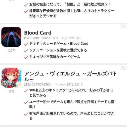
お城の城主になって、「城姫」と一緒に敵と戦おう！
超豪華な声優陣が多数出演！お気に入りのキャラクター
がきっと見つかる
45
Blood Card
Pixel Cattle Games
リリース 2019/10/01
ドキドキのカードゲーム・Blood Card
シチュエーションを柔軟に選択できる
120円
ちょっぴり不気味なカードゲーム
46
アンジュ・ヴィエルジュ ～ガールズバト
ル～
SEGA CORPORATION
リリース 2013/12/16
100名以上のキャラクターがいるので、好みの子がきっ
無料
と見つかる！
ユーザー同士でチームを組んで頂点を目指すモードも搭
載！
有名声優が起用されているので、声も楽しむことができ
る