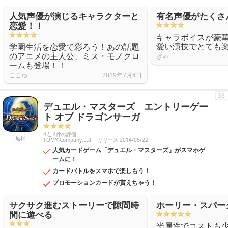
人気声優が演じるキャラクターと
有名声優がたくさ
恋愛！！
キャラボイスが豪
愛い演技でとても
学園生活を恋愛で彩ろう！あの話題
のアニメの主人公、ミス・モノクロ
ぎゃ
ームも登場！！
ここね
2019年7月4日
33
デュエル・マスターズ エントリーゲー
ト オブ ドラゴンサーガ
4点 4件の評価
無料
TOMY Company,Ltd.
リリース 2014/06/22
人気カードゲーム「デュエル・マスターズ」がスマホゲ
ームに！
カードバトルをスマホで楽しもう！
プロモーションカードが貰えちゃう！
サクサク進むストーリーで隙間時
ホーリー・スパー
間に遊べる
光属性でコストも