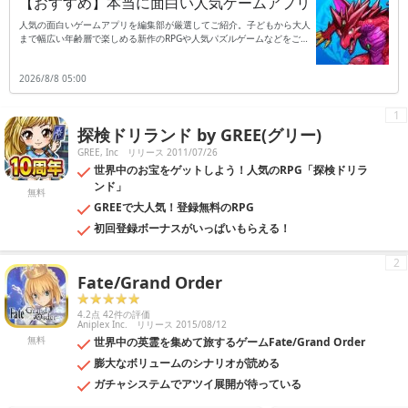
【おすすめ】本当に面白い人気ゲームアプリ
人気の面白いゲームアプリを編集部が厳選してご紹介。子どもから大人
まで幅広い年齢層で楽しめる新作のRPGや人気パズルゲームなどをご紹
介します。
2026/8/8 05:00
1
探検ドリランド by GREE(グリー)
GREE, Inc
リリース 2011/07/26
世界中のお宝をゲットしよう！人気のRPG「探検ドリラ
ンド」
無料
GREEで大人気！登録無料のRPG
初回登録ボーナスがいっぱいもらえる！
2
Fate/Grand Order
4.2点 42件の評価
Aniplex Inc.
リリース 2015/08/12
無料
世界中の英霊を集めて旅するゲームFate/Grand Order
膨大なボリュームのシナリオが読める
ガチャシステムでアツイ展開が待っている